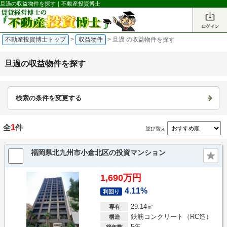
旦過の収益物件を探す｜不動産投資博士
不動産投資博士トップ
>
収益物件
>
旦過 の収益物件を探す
旦過の収益物件を探す
検索の条件を変更する
1
全
件
並び替え
福岡県北九州市小倉北区の投資マンション
1,690万円
4.11%
利回り
29.14㎡
専有
鉄筋コンクリート（RC造）
構造
5年
築年数