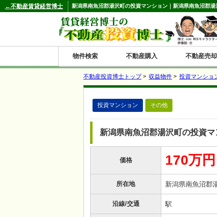
←不動産賃貸経営博士
新潟県南魚沼郡湯沢町の投資マンション｜新潟県南魚沼郡湯沢
物件検索
不動産購入
不動産売却
不動産投資博士トップ
>
収益物件
>
投資マンショ
都道府県別の収益物件一覧
投資マンション
その他
北
東
関
信
東
関
中
九
神奈川
和歌山
鹿児島
青森
秋田
岩手
宮城
山形
福島
東京
埼玉
千葉
茨城
栃木
群馬
新潟
富山
石川
福井
長野
山梨
静岡
愛知
岐阜
三重
大阪
兵庫
京都
滋賀
奈良
鳥取
岡山
島根
広島
山口
香川
徳島
愛媛
高知
福岡
佐賀
長崎
熊本
大分
宮崎
沖縄
海
北
東
州・
海
西
国・
州
新潟県南魚沼郡湯沢町の投資マ
道
北
四
170万円
価格
陸
国
所在地
新潟県南魚沼郡
沿線/交通
駅