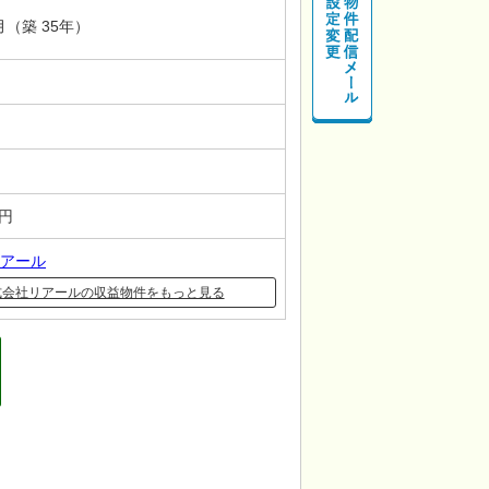
1月（築 35年）
－円
アール
式会社リアールの収益物件をもっと見る