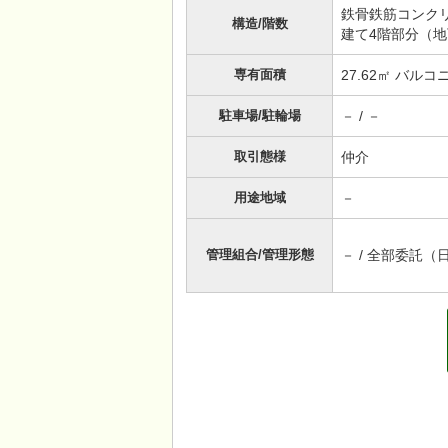
鉄骨鉄筋コンクリー
構造/階数
建て4階部分（
専有面積
27.62㎡ バル
駐車場/駐輪場
－ / －
取引態様
仲介
用途地域
－
管理組合/管理形態
－ / 全部委託（