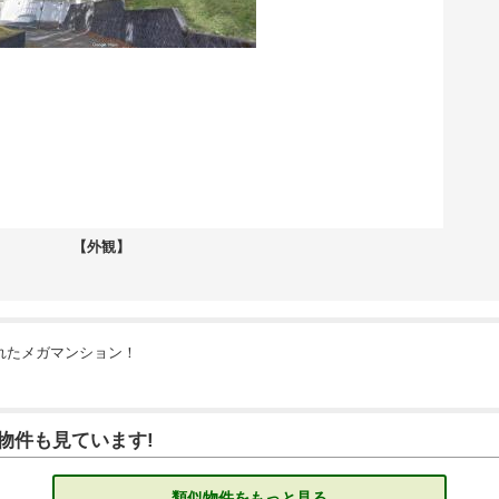
【外観】
れたメガマンション！
物件も見ています!
類似物件をもっと見る