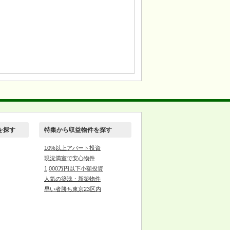
を探す
特集から収益物件を探す
10%以上アパート投資
現況満室で安心物件
1,000万円以下小額投資
人気の築浅・新築物件
早い者勝ち東京23区内