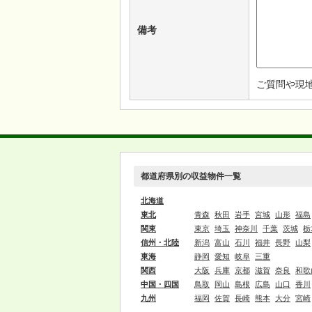
備考
ご質問や現
都道府県別の収益物件一覧
北海道
東北
青森
秋田
岩手
宮城
山形
福島
関東
東京
埼玉
神奈川
千葉
茨城
栃
信州・北陸
新潟
富山
石川
福井
長野
山梨
東海
静岡
愛知
岐阜
三重
関西
大阪
兵庫
京都
滋賀
奈良
和歌
中国・四国
鳥取
岡山
島根
広島
山口
香川
九州
福岡
佐賀
長崎
熊本
大分
宮崎