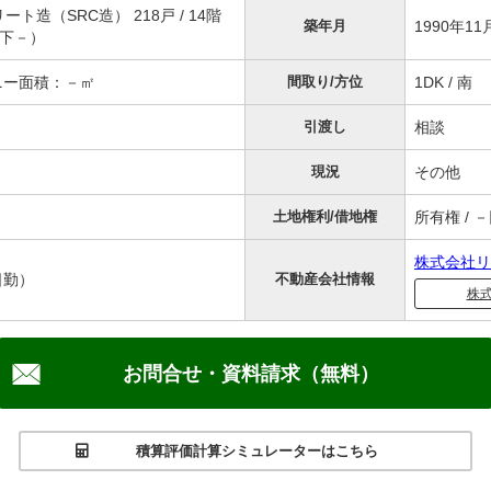
ト造（SRC造） 218戸 / 14階
築年月
1990年1
地下－）
コニー面積：－㎡
間取り/方位
1DK / 南
引渡し
相談
現況
その他
土地権利/借地権
所有権 / 
株式会社リ
日勤）
不動産会社情報
株
お問合せ・資料請求（無料）
積算評価計算シミュレーターはこちら