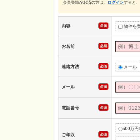
会員登録がお済の方は、
ログイン
すると、
内容
必須
物件を
お名前
必須
連絡方法
必須
メール
メール
必須
電話番号
必須
500万
ご年収
必須