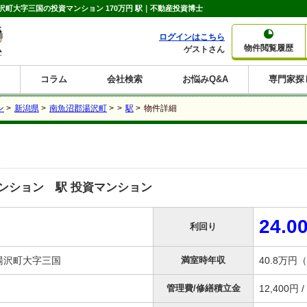
町大字三国の投資マンション 170万円 駅｜不動産投資博士
ログインはこちら
物件閲覧履歴
ゲストさん
コラム
会社検索
お悩みQ&A
専門家探
大家さんコラム
賃貸経営コラム
購入コラム
売却コラム
ン
>
新潟県
>
南魚沼郡湯沢町
>
>
駅
>
物件詳細
種別から収益物件を探す
利回りから収益物件を探す
一棟売りマンション
一棟売りアパート
ホテルペンション
投資マンション
一棟売りビル
店舗・事務所
賃貸併用住宅
工場・倉庫
戸建賃貸
新築住宅
土地
利回り10%以上
利回り11%以上
利回り12%以上
利回り13%以上
利回り14%以上
利回り15%以上
利回り16%以上
利回り7%以上
利回り8%以上
利回り9%以上
ンション 駅 投資マンション
24.0
利回り
湯沢町大字三国
満室時年収
40.8万円
管理費/修繕積立金
12,400円 /