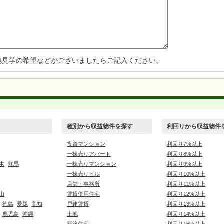
地見学の希望などがございましたらご記入ください。
種別から収益物件を探す
利回りから収益物件
投資マンション
利回り7%以上
一棟売りアパート
利回り8%以上
木
群馬
一棟売りマンション
利回り9%以上
一棟売りビル
利回り10%以上
店舗・事務所
利回り11%以上
山
賃貸併用住宅
利回り12%以上
徳島
愛媛
高知
戸建賃貸
利回り13%以上
鹿児島
沖縄
土地
利回り14%以上