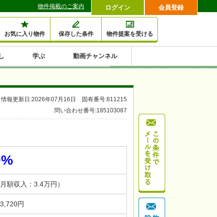
物件掲載のご案内
ログイン
会員登録
お気に入り物件
保存した条件
物件提案を受ける
し
学ぶ
動画チャンネル
セミナー情報検索
滞納・退去
相続・税金
金融・保険
空室対策
賃貸管理
土地活用
口コミ
特集から収益物件を探す
情報更新日:2026年07月16日 固有番号:811215
1,000万円以下小額投
早い者勝ち東京23区
10%以上アパート投
現況満室で安心物件
人気の築浅・新築物
問い合わせ番号:185103087
資
資
件
内
0%
（月額収入：3.4万円）
 3,720円