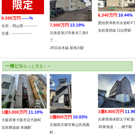
6,340万円
10.44%
6,590万円
-----%
愛知県津島市永楽町4
7,500万円
13.19%
住所：岡山県 -----------
名鉄尾西線 日比野駅
北海道旭川市春光三条8
交通：----------------
丁…
JR宗谷本線 新旭川駅
一棟ビル
もっと見る＞＞
1億8,800万円
11.9
1億3,000万円
11.10%
1億800万円
10.03%
兵庫県揖保郡太子町蓮
大阪府東大阪市足代新町
京都府京都市東山区祇園
JR東海道・… 網干駅
近鉄難波線 布施駅
町…