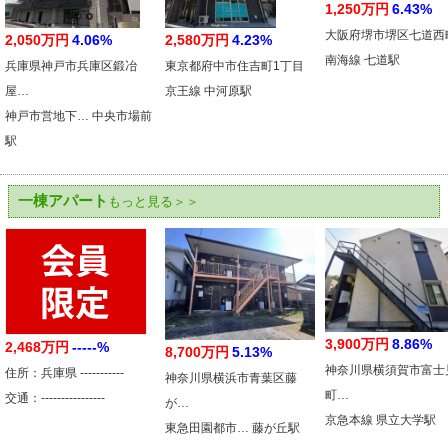
1,250万円
6.43%
大阪府堺市堺区七道西
2,050万円
4.06%
2,580万円
4.23%
南海線 七道駅
兵庫県神戸市兵庫区鍛冶
東京都府中市住吉町1丁目
屋…
京王線 中河原駅
神戸市営地下… 中央市場前
駅
一棟アパート
もっと見る＞＞
3,900万円
8.86%
2,468万円
-----%
8,700万円
5.13%
神奈川県横須賀市富士
住所：兵庫県 -----------
神奈川県横浜市青葉区藤
町…
交通：----------------
が…
京急本線 県立大学駅
東急田園都市… 藤が丘駅