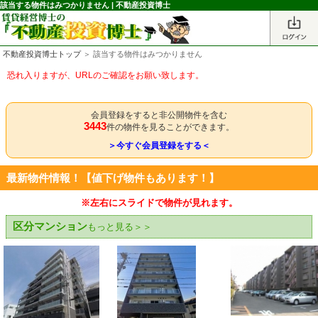
該当する物件はみつかりません | 不動産投資博士
不動産投資博士トップ
＞ 該当する物件はみつかりません
恐れ入りますが、URLのご確認をお願い致します。
会員登録をすると非公開物件を含む
3443
件の物件を見ることができます。
＞今すぐ会員登録をする＜
最新物件情報！【値下げ物件もあります！】
※左右にスライドで物件が見れます。
区分マンション
もっと見る＞＞