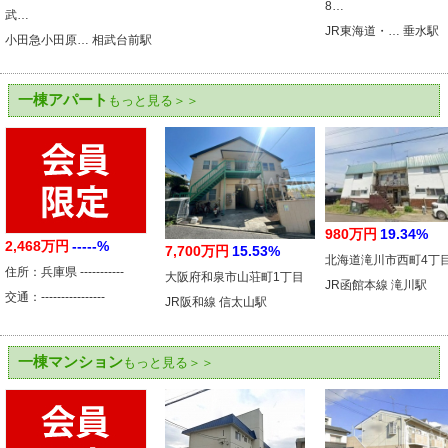
8…
武…
JR東海道・… 垂水駅
小田急小田原… 相武台前駅
一棟アパート
もっと見る＞＞
980万円
19.34%
2,468万円
-----%
7,700万円
15.53%
北海道滝川市西町4丁
住所：兵庫県 -----------
大阪府和泉市山荘町1丁目
JR函館本線 滝川駅
交通：----------------
JR阪和線 信太山駅
一棟マンション
もっと見る＞＞