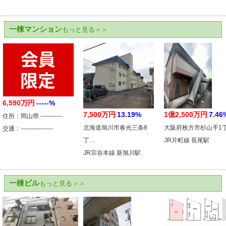
一棟マンション
もっと見る＞＞
6,590万円
-----%
7,500万円
13.19%
1億2,500万円
7.46
住所：岡山県 -----------
北海道旭川市春光三条8
大阪府枚方市杉山手1
交通：----------------
丁…
JR片町線 長尾駅
JR宗谷本線 新旭川駅
一棟ビル
もっと見る＞＞