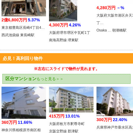
4,280万円
－%
大阪府大阪市港区弁天
2億6,800万円
5.37%
丁…
4,300万円
4.26%
東京都豊島区長崎4丁目4…
Osaka … 朝潮橋駅
大阪府堺市堺区中瓦町1丁
西武池袋線 東長崎駅
南海高野線 堺東駅
必見！高利回り物件
※左右にスライドで物件が見れます。
区分マンション
もっと見る＞＞
415万円
13.01%
300万円
22.40%
360万円
11.66%
大阪府枚方市釈尊寺町
兵庫県神戸市垂水区高
神奈川県相模原市南区相
京阪交野線 郡津駅