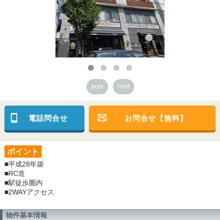
prev
next
電話問合せ
お問合せ【無料】
ポイント
■平成28年築
■RC造
■駅徒歩圏内
■2WAYアクセス
物件基本情報