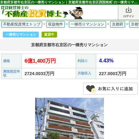
京都府京都市右京区の一棟売りマンション｜京都府京都市右京区西院乾町 の一棟売りマンション 6億1,400万円 西院駅｜不動産投資博士
不動産投資博士トップ
>
収益物件
>
一棟売りマンション
>
京都府
>
京都
一棟売りマンション
賃貸中
京都府京都市右京区の一棟売りマンション
4.43%
6億1,400万円
価格
利回り
満室想定年
2724.0033万円
227.0003万円
月額収入
収