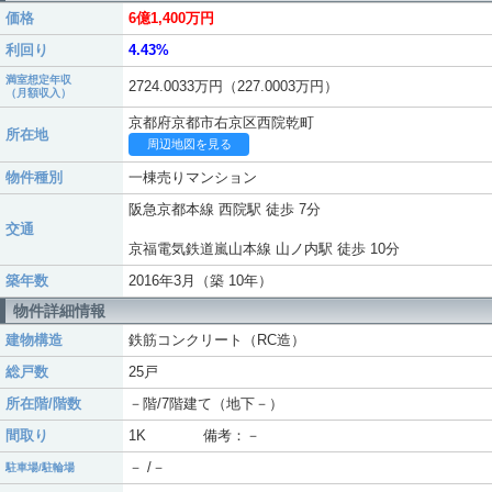
価格
6億1,400万円
利回り
4.43%
満室想定年収
2724.0033万円（227.0003万円）
（月額収入）
京都府京都市右京区西院乾町
所在地
周辺地図を見る
物件種別
一棟売りマンション
阪急京都本線 西院駅 徒歩 7分
交通
京福電気鉄道嵐山本線 山ノ内駅 徒歩 10分
築年数
2016年3月（築 10年）
物件詳細情報
建物構造
鉄筋コンクリート（RC造）
総戸数
25戸
所在階/階数
－階/7階建て（地下－）
間取り
1K 備考：－
－ /－
駐車場/駐輪場