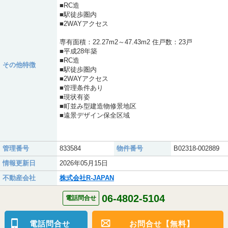
■RC造
■駅徒歩圏内
■2WAYアクセス
専有面積：22.27m2～47.43m2 住戸数：23戸
■平成28年築
■RC造
その他特徴
■駅徒歩圏内
■2WAYアクセス
■管理条件あり
■現状有姿
■町並み型建造物修景地区
■遠景デザイン保全区域
管理番号
833584
物件番号
B02318-002889
情報更新日
2026年05月15日
不動産会社
株式会社R-JAPAN
06-4802-5104
電話問合せ
電話問合せ
お問合せ【無料】