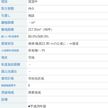
現況
賃貸中
取引形態
仲介
引渡し
相談
建物面積
－m²
敷地面積
217.81m²（66坪）
80.0%/500.0%
建ぺい率/容積率
接道状況
南側 幅員21.80 ｍの公道に－ｍ接道
所有権/－円
土地権利/借地権
地目
宅地
私道負担面積
－
国土法届出
－
都市計画
市街化区域
0
建築確認番号
用途地域
商業地域
設備
■平成28年築