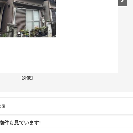
【外観】
公園
物件も見ています!