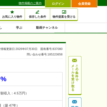
物件掲載のご案内
ログイン
会員登録
お気に入り物件
保存した条件
物件提案を受ける
し
学ぶ
動画チャンネル
セミナー情報検索
滞納・退去
相続・税金
金融・保険
空室対策
賃貸管理
土地活用
口コミ
特集から収益物件を探す
情報更新日:2026年07月30日 固有番号:837080
1,000万円以下小額投
早い者勝ち東京23区
10%以上アパート投
現況満室で安心物件
人気の築浅・新築物
問い合わせ番号:185223658
資
資
件
内
0%
月額収入：4.5万円）
0月（築 47年）