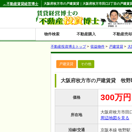
←不動産賃貸経営博士
大阪府枚方市の戸建賃貸｜大阪府枚方市田口2丁目の戸建賃貸 
物件検索
不動産購入
不動産売却
不動産投資博士トップ
>
収益物件
>
戸建賃貸
>
大
都道府県別の収益物件一覧
戸建賃貸
その他
北
東
関
信
東
関
中
九
神奈川
和歌山
鹿児島
青森
秋田
岩手
宮城
山形
福島
東京
埼玉
千葉
茨城
栃木
群馬
新潟
富山
石川
福井
長野
山梨
静岡
愛知
岐阜
三重
大阪
兵庫
京都
滋賀
奈良
鳥取
岡山
島根
広島
山口
香川
徳島
愛媛
高知
福岡
佐賀
長崎
熊本
大分
宮崎
沖縄
海
北
東
州・
海
西
国・
州
大阪府枚方市の戸建賃貸 牧野
道
北
四
300万円
価格
陸
国
大阪府枚方市田
所在地
周辺地図を見る
沿線/交通
京阪本線 牧野駅 