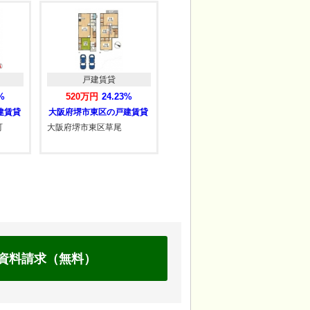
貸
戸建賃貸
戸建賃貸
4.23%
320万円
----%
269万円
----%
の戸建賃貸
草尾
資料請求（無料）