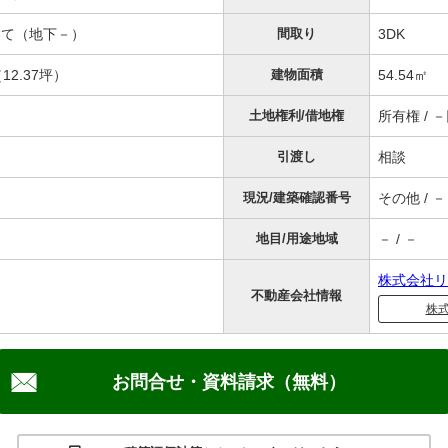
階建て（地下－）
間取り
3DK
12.37坪）
建物面積
54.54㎡
土地権利/借地権
所有権 / 
引渡し
相談
現況/建築確認番号
その他 / －
地目/用途地域
－ / －
株式会社リ
不動産会社情報
株
お問合せ・資料請求（無料）