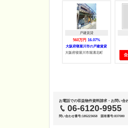
戸建賃貸
戸建賃貸
0%
560万円
16.07%
190万円
----%
京都府亀岡市 利回り16％ 直近リフォー…
大阪府寝屋川市の戸建賃貸
町佐伯
大阪府寝屋川市堀溝北町
お電話での収益物件資料請求・お問い合
06-6120-9955
問い合わせ番号:185223658 固有番号:837080