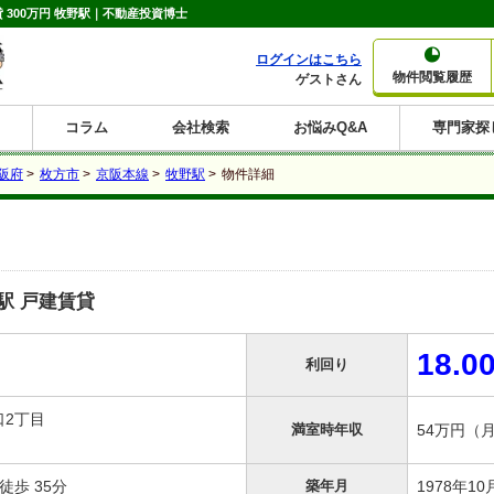
300万円 牧野駅｜不動産投資博士
ログインはこちら
物件閲覧履歴
ゲストさん
コラム
会社検索
お悩みQ&A
専門家探
大家さんコラム
賃貸経営コラム
購入コラム
売却コラム
阪府
>
枚方市
>
京阪本線
>
牧野駅
>
物件詳細
種別から収益物件を探す
利回りから収益物件を探す
一棟売りマンション
一棟売りアパート
ホテルペンション
投資マンション
一棟売りビル
店舗・事務所
賃貸併用住宅
工場・倉庫
戸建賃貸
新築住宅
土地
利回り10%以上
利回り11%以上
利回り12%以上
利回り13%以上
利回り14%以上
利回り15%以上
利回り16%以上
利回り7%以上
利回り8%以上
利回り9%以上
駅 戸建賃貸
18.0
利回り
口2丁目
満室時年収
54万円（
徒歩 35分
築年月
1978年1