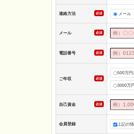
連絡方法
必須
メール
メール
必須
電話番号
必須
500万
ご年収
必須
3000万
自己資金
必須
会員登録
上記の情