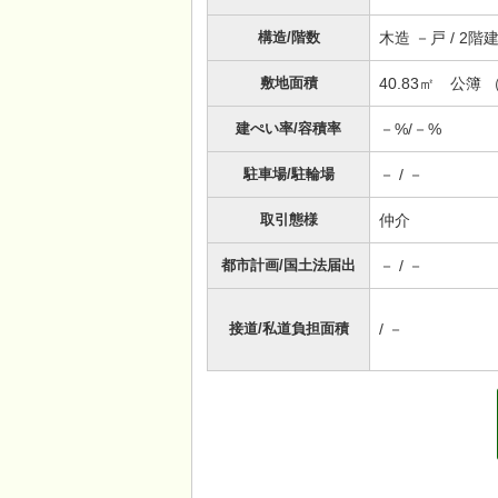
構造/階数
木造 －戸 / 2
敷地面積
40.83㎡ 公簿 （
建ぺい率/容積率
－%/－%
駐車場/駐輪場
－ / －
取引態様
仲介
都市計画/国土法届出
－ / －
接道/私道負担面積
/ －