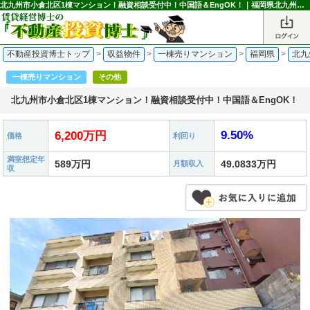
北九州市小倉北区1棟マンション！融資相談受付中！中国語＆EngOK！｜福岡県北九州市小倉北区下到津2丁目の一棟売りマンション 6,200万円 南小倉駅｜不動産投資博士
不動産投資博士トップ
>
収益物件
>
一棟売りマンション
>
福岡県
>
北九
一棟売りマンション
その他
北九州市小倉北区1棟マンション！融資相談受付中！中国語＆EngOK！
9.50%
6,200万円
価格
利回り
満室想定年
589万円
49.0833万円
月額収入
収