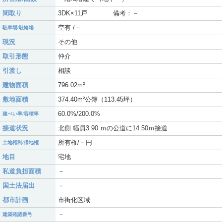
間取り
3DK×11戸 備考：－
空有 /－
駐車場/駐輪場
現況
その他
取引形態
仲介
引渡し
相談
建物面積
796.02m²
敷地面積
374.40m²公簿（113.45坪）
60.0%/200.0%
建ぺい率/容積率
接道状況
北側 幅員3.90 ｍの公道に14.50ｍ接道
所有権/－円
土地権利/借地権
地目
宅地
私道負担面積
－
国土法届出
－
都市計画
市街化区域
－
建築確認番号