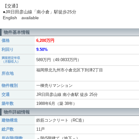
【交通】
●JR日田彦山線「南小倉」駅徒歩25分
English available
物件基本情報
価格
6,200万円
利回り
9.50%
満室想定年収
589万円（49.0833万円）
（月額収入）
福岡県北九州市小倉北区下到津2丁目
所在地
物件種別
一棟売りマンション
交通
JR日田彦山線 南小倉駅 徒歩 25分
築年数
1988年6月（築 38年）
物件詳細情報
建物構造
鉄筋コンクリート（RC造）
総戸数
11戸
所在階/階数
－階/5階建て（地下－）