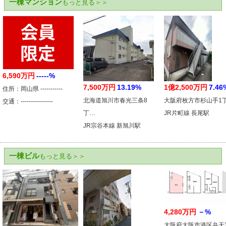
一棟マンション
もっと見る＞＞
6,590万円
-----%
7,500万円
13.19%
1億2,500万円
7.46
住所：岡山県 -----------
北海道旭川市春光三条8
大阪府枚方市杉山手1
交通：----------------
丁…
JR片町線 長尾駅
JR宗谷本線 新旭川駅
一棟ビル
もっと見る＞＞
4,280万円
－%
大阪府大阪市港区弁天