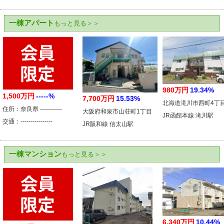
一棟アパート
もっと見る＞＞
980万円
19.34%
1,500万円
-----%
7,700万円
15.53%
北海道滝川市西町4丁
住所：奈良県 -----------
大阪府和泉市山荘町1丁目
JR函館本線 滝川駅
交通：----------------
JR阪和線 信太山駅
一棟マンション
もっと見る＞＞
6,340万円
10.44%