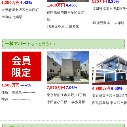
520万円
8.25%
1,250万円
6.43%
1,400万円
4.45%
福岡県福岡市博多区千
大阪府堺市堺区七道西町
福岡県福岡市博多区美野
1…
南海線 七道駅
島…
JR鹿児島本… 吉塚駅
JR鹿児島本… 博多駅
一棟アパート
もっと見る＞＞
1,500万円
-----%
7,570万円
7.06%
4,980万円
6.50%
住所：奈良県 -----------
東京都狛江市東野川1丁目
東京都東大和市新堀1
交通：----------------
小田急小田原… 喜多見駅
西武拝島線 東大和市駅