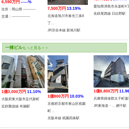
6,590万円
-----%
愛知県津島市永楽町4
7,500万円
13.19%
住所：岡山県 -----------
名鉄尾西線 日比野駅
北海道旭川市春光三条8
交通：----------------
丁…
JR宗谷本線 新旭川駅
一棟ビル
もっと見る＞＞
1億8,800万円
11.9
1億3,000万円
11.10%
1億800万円
10.03%
兵庫県揖保郡太子町蓮
大阪府東大阪市足代新町
京都府京都市東山区祇園
JR東海道・… 網干駅
近鉄難波線 布施駅
町…
京阪本線 祇園四条駅