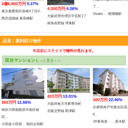
2億6,800万円
5.37%
丁…
4,300万円
4.26%
東京都豊島区長崎4丁目4…
Osaka … 朝潮橋駅
大阪府堺市堺区中瓦町1丁
西武池袋線 東長崎駅
南海高野線 堺東駅
必見！高利回り物件
※左右にスライドで物件が見れます。
区分マンション
もっと見る＞＞
415万円
13.01%
300万円
22.40%
360万円
11.66%
大阪府枚方市釈尊寺町
兵庫県神戸市垂水区高
神奈川県相模原市南区相
京阪交野線 郡津駅
8…
武…
JR東海道・… 垂水駅
小田急小田原… 相武台前駅