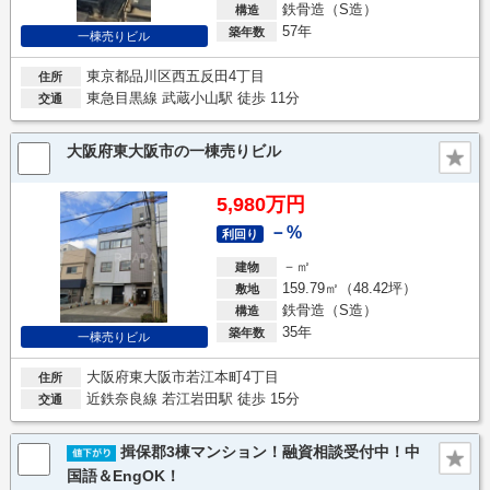
鉄骨造（S造）
構造
57年
築年数
一棟売りビル
東京都品川区西五反田4丁目
住所
東急目黒線 武蔵小山駅 徒歩 11分
交通
大阪府東大阪市の一棟売りビル
5,980万円
－%
利回り
－㎡
建物
159.79㎡（48.42坪）
敷地
鉄骨造（S造）
構造
35年
築年数
一棟売りビル
大阪府東大阪市若江本町4丁目
住所
近鉄奈良線 若江岩田駅 徒歩 15分
交通
揖保郡3棟マンション！融資相談受付中！中
国語＆EngOK！