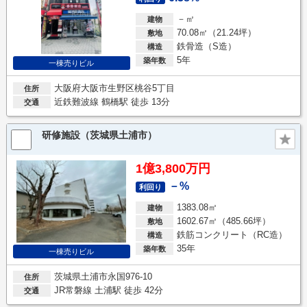
－㎡
建物
70.08㎡（21.24坪）
敷地
鉄骨造（S造）
構造
5年
築年数
一棟売りビル
大阪府大阪市生野区桃谷5丁目
住所
近鉄難波線 鶴橋駅 徒歩 13分
交通
研修施設（茨城県土浦市）
1億3,800万円
－%
利回り
1383.08㎡
建物
1602.67㎡（485.66坪）
敷地
鉄筋コンクリート（RC造）
構造
35年
築年数
一棟売りビル
茨城県土浦市永国976-10
住所
JR常磐線 土浦駅 徒歩 42分
交通