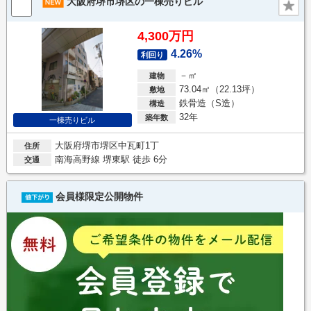
大阪府堺市堺区の一棟売りビル
4,300万円
4.26%
利回り
－㎡
建物
73.04㎡（22.13坪）
敷地
鉄骨造（S造）
構造
32年
築年数
一棟売りビル
大阪府堺市堺区中瓦町1丁
住所
南海高野線 堺東駅 徒歩 6分
交通
会員様限定公開物件