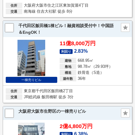
大阪府大阪市住之江区東加賀屋4丁目
住所
南海線 住吉大社駅 徒歩 8分
交通
千代田区飯田橋1棟ビル！融資相談受付中！中国語
＆EngOK！
11億8,000万円
2.83%
利回り
668.95㎡
建物
98.78㎡（29.93坪）
敷地
鉄骨造（S造）
構造
36年
築年数
一棟売りビル
東京都千代田区飯田橋2丁目
住所
JR総武線 飯田橋駅 徒歩 3分
交通
大阪府大阪市生野区の一棟売りビル
2億4,800万円
6.38%
利回り