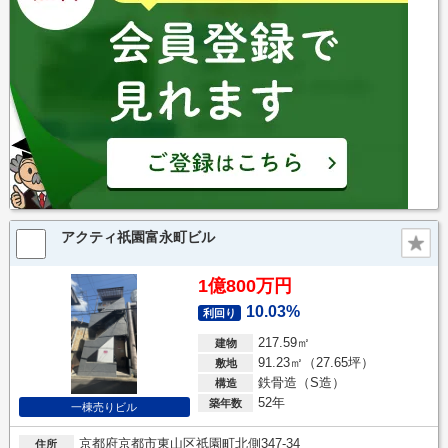
アクティ祇園富永町ビル
1億800万円
10.03%
利回り
217.59㎡
建物
91.23㎡（27.65坪）
敷地
鉄骨造（S造）
構造
52年
築年数
一棟売りビル
京都府京都市東山区祇園町北側347-34
住所