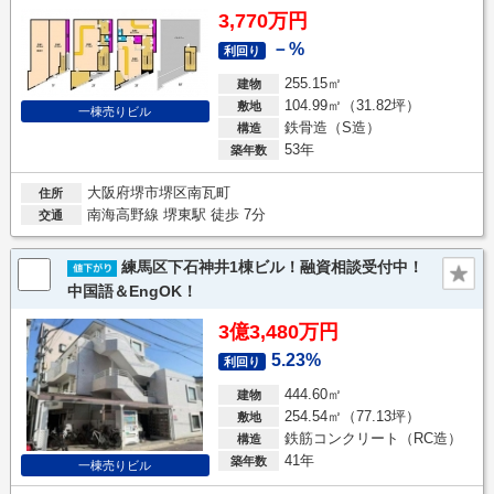
3,770万円
－%
利回り
255.15㎡
建物
104.99㎡（31.82坪）
敷地
一棟売りビル
鉄骨造（S造）
構造
53年
築年数
大阪府堺市堺区南瓦町
住所
南海高野線 堺東駅 徒歩 7分
交通
練馬区下石神井1棟ビル！融資相談受付中！
中国語＆EngOK！
3億3,480万円
5.23%
利回り
444.60㎡
建物
254.54㎡（77.13坪）
敷地
鉄筋コンクリート（RC造）
構造
41年
築年数
一棟売りビル