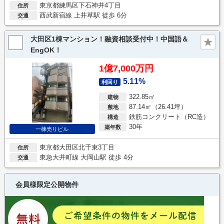
東京都練馬区下石神井4丁目
住所
西武新宿線 上井草駅 徒歩 6分
交通
大田区1棟マンション！融資相談受付中！中国語＆
EngOK！
1億7,000万円
5.11%
利回り
322.85㎡
建物
87.14㎡（26.41坪）
敷地
鉄筋コンクリート（RC造）
構造
30年
築年数
一棟売りビル
東京都大田区北千束3丁目
住所
東急大井町線 大岡山駅 徒歩 4分
交通
会員様限定公開物件