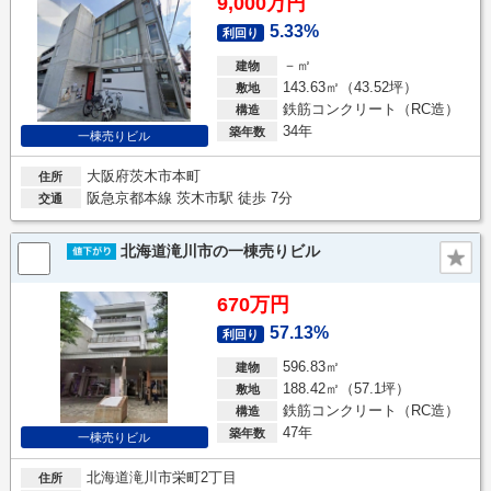
9,000万円
5.33%
利回り
－㎡
建物
143.63㎡（43.52坪）
敷地
鉄筋コンクリート（RC造）
構造
34年
築年数
一棟売りビル
大阪府茨木市本町
住所
阪急京都本線 茨木市駅 徒歩 7分
交通
北海道滝川市の一棟売りビル
670万円
57.13%
利回り
596.83㎡
建物
188.42㎡（57.1坪）
敷地
鉄筋コンクリート（RC造）
構造
47年
築年数
一棟売りビル
北海道滝川市栄町2丁目
住所