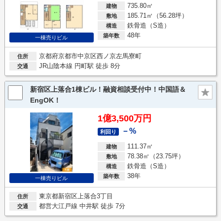
735.80㎡
建物
185.71㎡（56.28坪）
敷地
鉄骨造（S造）
構造
48年
築年数
一棟売りビル
京都府京都市中京区西ノ京左馬寮町
住所
JR山陰本線 円町駅 徒歩 8分
交通
新宿区上落合1棟ビル！融資相談受付中！中国語＆
EngOK！
1億3,500万円
－%
利回り
111.37㎡
建物
78.38㎡（23.75坪）
敷地
鉄骨造（S造）
構造
38年
築年数
一棟売りビル
東京都新宿区上落合3丁目
住所
都営大江戸線 中井駅 徒歩 7分
交通