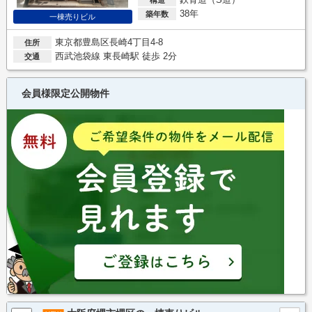
38年
築年数
一棟売りビル
東京都豊島区長崎4丁目4-8
住所
西武池袋線 東長崎駅 徒歩 2分
交通
会員様限定公開物件