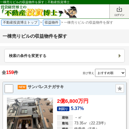
一棟売りビルの収益物件を探す｜不動産投資博士
不動産投資博士トップ
>
収益物件
>
一棟売りビル の収益物件を探す
一棟売りビルの収益物件を探す
検索の条件を変更する
159
全
件
並び替え
サンパレスナガサキ
2億6,800万円
5.37%
利回り
－㎡
建物
73.35㎡（22.23坪）
敷地
鉄骨造（S造）
構造