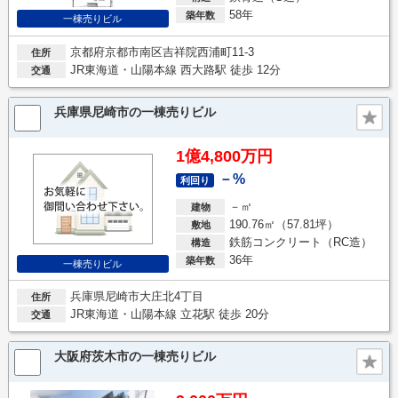
58年
築年数
一棟売りビル
京都府京都市南区吉祥院西浦町11-3
住所
JR東海道・山陽本線 西大路駅 徒歩 12分
交通
兵庫県尼崎市の一棟売りビル
1億4,800万円
－%
利回り
－㎡
建物
190.76㎡（57.81坪）
敷地
鉄筋コンクリート（RC造）
構造
36年
築年数
一棟売りビル
兵庫県尼崎市大庄北4丁目
住所
JR東海道・山陽本線 立花駅 徒歩 20分
交通
大阪府茨木市の一棟売りビル