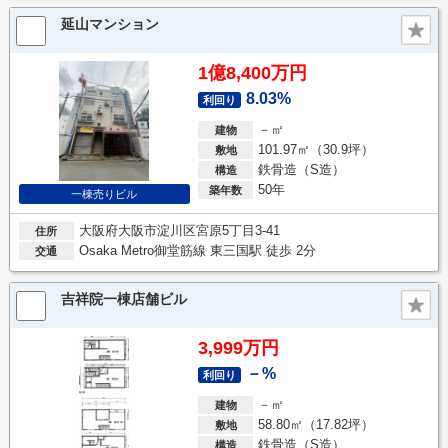
延山マンション
1億8,400万円
8.03%
利回り
－㎡
建物
101.97㎡（30.9坪）
敷地
鉄骨造（S造）
構造
50年
築年数
一棟売りビル
大阪府大阪市淀川区宮原5丁目3-41
住所
Osaka Metro御堂筋線 東三国駅 徒歩 2分
交通
吉祥院一棟店舗ビル
3,999万円
－%
利回り
－㎡
建物
58.80㎡（17.82坪）
敷地
鉄骨造（S造）
構造