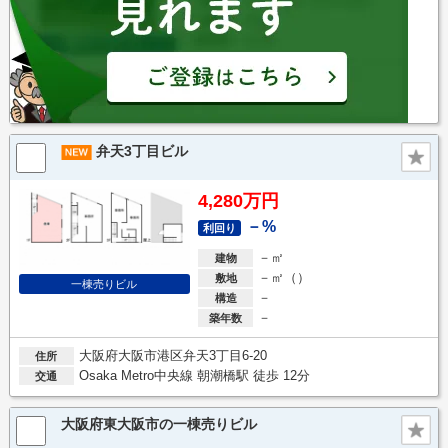
弁天3丁目ビル
4,280万円
－%
利回り
－㎡
建物
－㎡（）
敷地
一棟売りビル
－
構造
－
築年数
大阪府大阪市港区弁天3丁目6-20
住所
Osaka Metro中央線 朝潮橋駅 徒歩 12分
交通
大阪府東大阪市の一棟売りビル