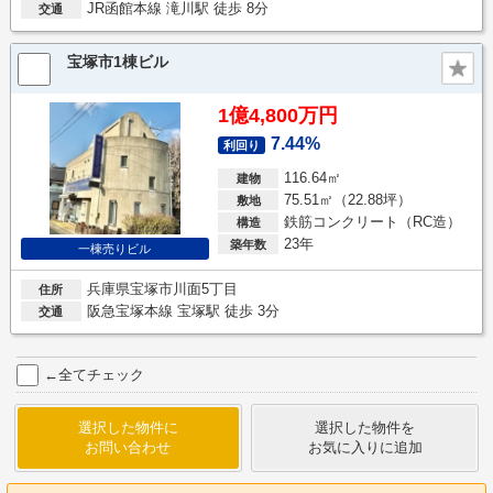
JR函館本線 滝川駅 徒歩 8分
交通
宝塚市1棟ビル
1億4,800万円
7.44%
利回り
116.64㎡
建物
75.51㎡（22.88坪）
敷地
鉄筋コンクリート（RC造）
構造
23年
築年数
一棟売りビル
兵庫県宝塚市川面5丁目
住所
阪急宝塚本線 宝塚駅 徒歩 3分
交通
←全てチェック
選択した物件に
選択した物件を
お問い合わせ
お気に入りに追加