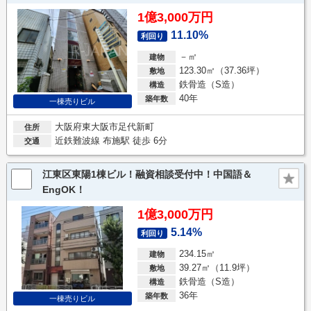
1億3,000万円
11.10%
利回り
－㎡
建物
123.30㎡（37.36坪）
敷地
鉄骨造（S造）
構造
40年
築年数
一棟売りビル
大阪府東大阪市足代新町
住所
近鉄難波線 布施駅 徒歩 6分
交通
江東区東陽1棟ビル！融資相談受付中！中国語＆
EngOK！
1億3,000万円
5.14%
利回り
234.15㎡
建物
39.27㎡（11.9坪）
敷地
鉄骨造（S造）
構造
36年
築年数
一棟売りビル