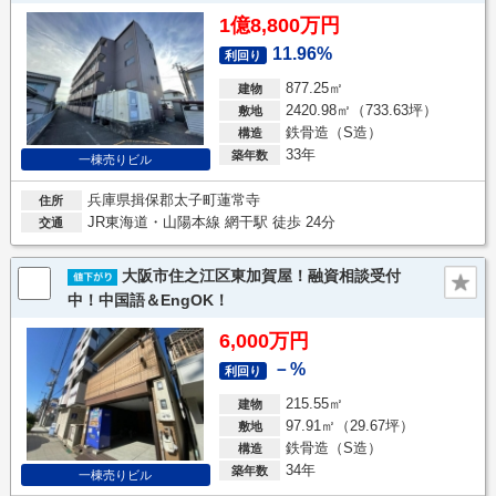
1億8,800万円
11.96%
利回り
877.25㎡
建物
2420.98㎡（733.63坪）
敷地
鉄骨造（S造）
構造
33年
築年数
一棟売りビル
兵庫県揖保郡太子町蓮常寺
住所
JR東海道・山陽本線 網干駅 徒歩 24分
交通
大阪市住之江区東加賀屋！融資相談受付
中！中国語＆EngOK！
6,000万円
－%
利回り
215.55㎡
建物
97.91㎡（29.67坪）
敷地
鉄骨造（S造）
構造
34年
築年数
一棟売りビル