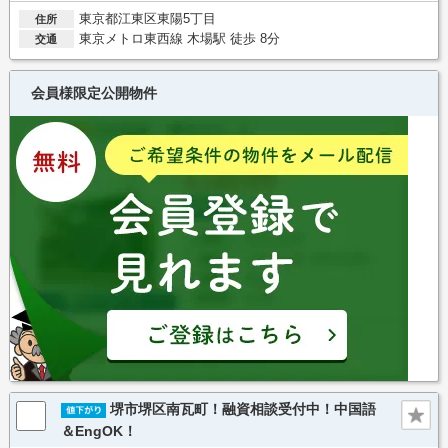
東京都江東区東陽5丁目
住所
東京メトロ東西線 木場駅 徒歩 8分
交通
会員様限定公開物件
堺市堺区南瓦町！融資相談受付中！中国語
＆EngOK！