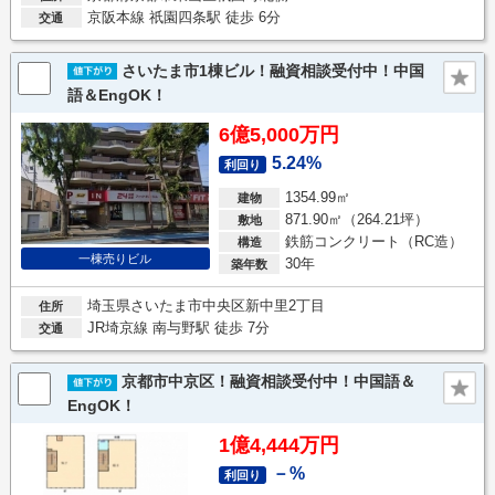
京阪本線 祇園四条駅 徒歩 6分
交通
さいたま市1棟ビル！融資相談受付中！中国
語＆EngOK！
6億5,000万円
5.24%
利回り
1354.99㎡
建物
871.90㎡（264.21坪）
敷地
鉄筋コンクリート（RC造）
構造
一棟売りビル
30年
築年数
埼玉県さいたま市中央区新中里2丁目
住所
JR埼京線 南与野駅 徒歩 7分
交通
京都市中京区！融資相談受付中！中国語＆
EngOK！
1億4,444万円
－%
利回り