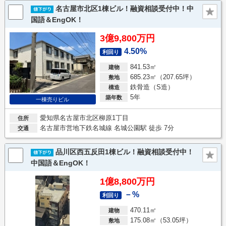
名古屋市北区1棟ビル！融資相談受付中！中
国語＆EngOK！
3億9,800万円
4.50%
利回り
841.53㎡
建物
685.23㎡（207.65坪）
敷地
鉄骨造（S造）
構造
5年
築年数
一棟売りビル
愛知県名古屋市北区柳原1丁目
住所
名古屋市営地下鉄名城線 名城公園駅 徒歩 7分
交通
品川区西五反田1棟ビル！融資相談受付中！
中国語＆EngOK！
1億8,800万円
－%
利回り
470.11㎡
建物
175.08㎡（53.05坪）
敷地