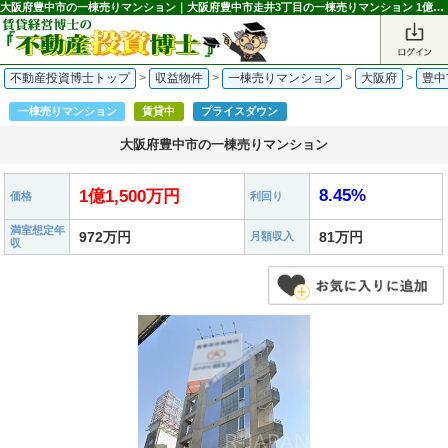
大阪府豊中市の一棟売りマンション｜大阪府豊中市走井3丁目の一棟売りマンション 1億1,500万円 豊中駅｜不動産投資博士
不動産投資博士トップ
>
収益物件
>
一棟売りマンション
>
大阪府
>
豊中
一棟売りマンション
賃貸中
プライスダウン
大阪府豊中市の一棟売りマンション
8.45%
1億1,500万円
価格
利回り
満室想定年
972万円
81万円
月額収入
収