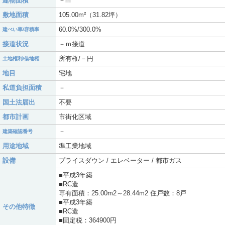
建物面積
－m²
敷地面積
105.00m²（31.82坪）
60.0%/300.0%
建ぺい率/容積率
接道状況
－ｍ接道
所有権/－円
土地権利/借地権
地目
宅地
私道負担面積
－
国土法届出
不要
都市計画
市街化区域
－
建築確認番号
用途地域
準工業地域
設備
プライスダウン / エレベーター / 都市ガス
■平成3年築
■RC造
専有面積：25.00m2～28.44m2 住戸数：8戸
■平成3年築
その他特徴
■RC造
■固定税：364900円