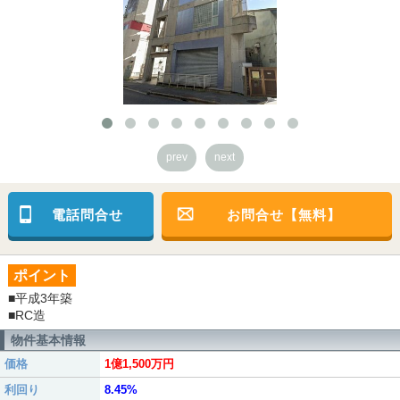
prev
next
電話問合せ
お問合せ【無料】
ポイント
■平成3年築
■RC造
物件基本情報
価格
1億1,500万円
利回り
8.45%