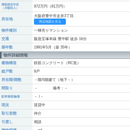
満室想定年収
972万円（81万円）
（月額収入）
大阪府豊中市走井3丁目
所在地
周辺地図を見る
物件種別
一棟売りマンション
交通
阪急宝塚本線 豊中駅 徒歩 16分
築年数
1991年5月（築 35年）
物件詳細情報
建物構造
鉄筋コンクリート（RC造）
総戸数
9戸
所在階/階数
－階/5階建て（地下－）
間取り
－ 備考：－
－ /－
駐車場/駐輪場
現況
賃貸中
取引形態
仲介
引渡し
相談