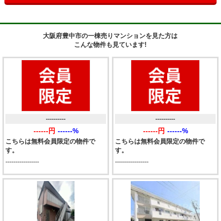
大阪府豊中市の一棟売りマンションを見た方は
こんな物件も見ています!
----------
----------
------円
------%
------円
------%
こちらは無料会員限定の物件で
こちらは無料会員限定の物件で
す。
す。
-----------------
-----------------