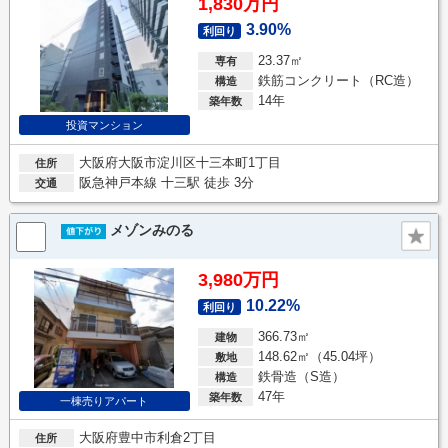
1,830万円
3.90%
利回り
23.37㎡
専有
鉄筋コンクリート（RC造）
構造
14年
築年数
投資マンション
大阪府大阪市淀川区十三本町1丁目
住所
阪急神戸本線 十三駅 徒歩 3分
交通
メゾンみのる
3,980万円
10.22%
利回り
366.73㎡
建物
148.62㎡（45.04坪）
敷地
鉄骨造（S造）
構造
47年
築年数
一棟売りアパート
大阪府豊中市利倉2丁目
住所