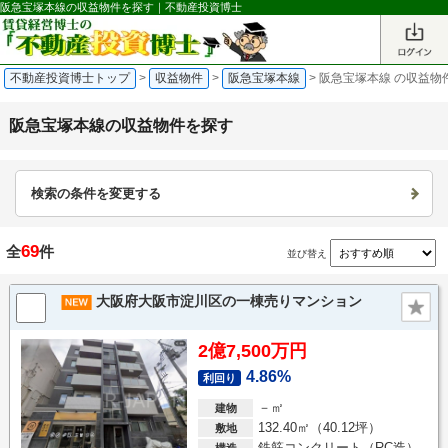
阪急宝塚本線の収益物件を探す｜不動産投資博士
不動産投資博士トップ
>
収益物件
>
阪急宝塚本線
>
阪急宝塚本線 の収益物
阪急宝塚本線の収益物件を探す
検索の条件を変更する
69
全
件
並び替え
大阪府大阪市淀川区の一棟売りマンション
2億7,500万円
4.86%
利回り
－㎡
建物
132.40㎡（40.12坪）
敷地
鉄筋コンクリート（RC造）
構造