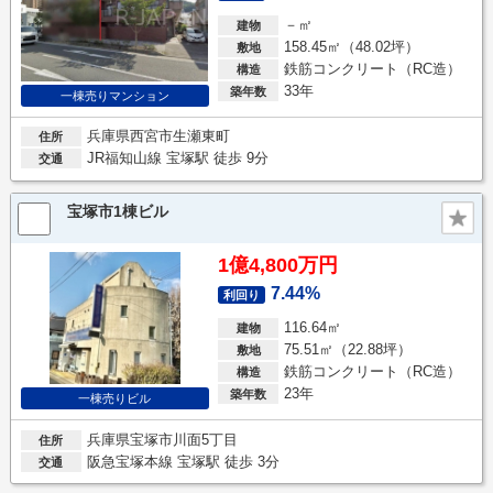
－㎡
建物
158.45㎡（48.02坪）
敷地
鉄筋コンクリート（RC造）
構造
33年
築年数
一棟売りマンション
兵庫県西宮市生瀬東町
住所
JR福知山線 宝塚駅 徒歩 9分
交通
宝塚市1棟ビル
1億4,800万円
7.44%
利回り
116.64㎡
建物
75.51㎡（22.88坪）
敷地
鉄筋コンクリート（RC造）
構造
23年
築年数
一棟売りビル
兵庫県宝塚市川面5丁目
住所
阪急宝塚本線 宝塚駅 徒歩 3分
交通