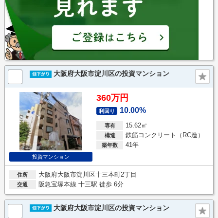
大阪府大阪市淀川区の投資マンション
360万円
10.00%
利回り
15.62㎡
専有
鉄筋コンクリート（RC造）
構造
41年
築年数
投資マンション
大阪府大阪市淀川区十三本町2丁目
住所
阪急宝塚本線 十三駅 徒歩 6分
交通
大阪府大阪市淀川区の投資マンション