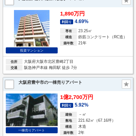
1,890万円
4.69%
利回り
23.25㎡
専有
鉄筋コンクリート（RC造）
構造
21年
築年数
投資マンション
大阪府大阪市北区豊崎2丁目
住所
阪急神戸本線 梅田駅 徒歩 7分
交通
大阪府豊中市の一棟売りアパート
1億2,700万円
5.92%
利回り
－㎡
建物
221.62㎡（67.16坪）
敷地
木造
構造
一棟売りアパート
2年
築年数