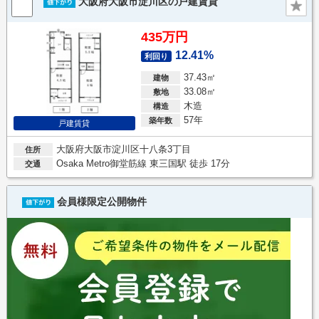
大阪府大阪市淀川区の戸建賃貸
435万円
12.41%
利回り
37.43㎡
建物
33.08㎡
敷地
木造
構造
57年
築年数
戸建賃貸
大阪府大阪市淀川区十八条3丁目
住所
Osaka Metro御堂筋線 東三国駅 徒歩 17分
交通
会員様限定公開物件