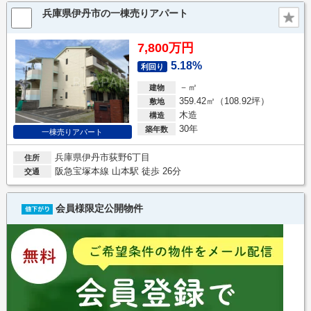
兵庫県伊丹市の一棟売りアパート
7,800万円
5.18%
利回り
－㎡
建物
359.42㎡（108.92坪）
敷地
木造
構造
30年
築年数
一棟売りアパート
兵庫県伊丹市荻野6丁目
住所
阪急宝塚本線 山本駅 徒歩 26分
交通
会員様限定公開物件