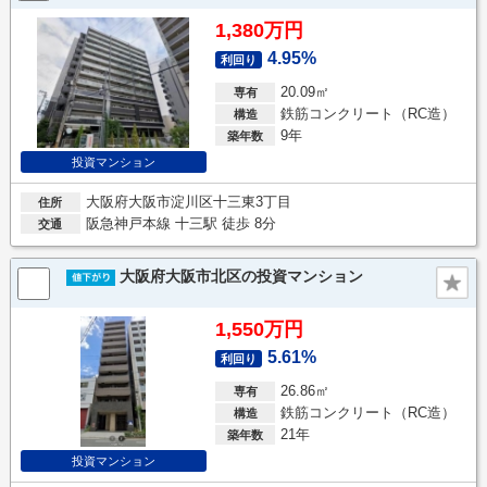
1,380万円
4.95%
利回り
20.09㎡
専有
鉄筋コンクリート（RC造）
構造
9年
築年数
投資マンション
大阪府大阪市淀川区十三東3丁目
住所
阪急神戸本線 十三駅 徒歩 8分
交通
大阪府大阪市北区の投資マンション
1,550万円
5.61%
利回り
26.86㎡
専有
鉄筋コンクリート（RC造）
構造
21年
築年数
投資マンション