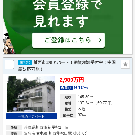
川西市1棟アパート！融資相談受付中！中国
語対応可能！
2,980万円
9.10%
利回り
145.80㎡
建物
197.24㎡（59.77坪）
敷地
木造
構造
37年
築年数
一棟売りアパート
兵庫県川西市花屋敷1丁目
住所
阪急宝塚本線 川西能勢口駅 徒歩 8分
交通