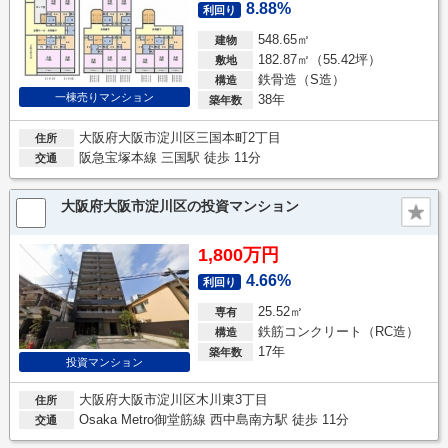
8.88%
利回り
548.65㎡
建物
182.87㎡（55.42坪）
敷地
鉄骨造（S造）
構造
一棟売りマンション
38年
築年数
大阪府大阪市淀川区三国本町2丁目
住所
阪急宝塚本線 三国駅 徒歩 11分
交通
大阪府大阪市淀川区の投資マンション
1,800万円
4.66%
利回り
25.52㎡
専有
鉄筋コンクリート（RC造）
構造
17年
築年数
投資マンション
大阪府大阪市淀川区木川東3丁目
住所
Osaka Metro御堂筋線 西中島南方駅 徒歩 11分
交通