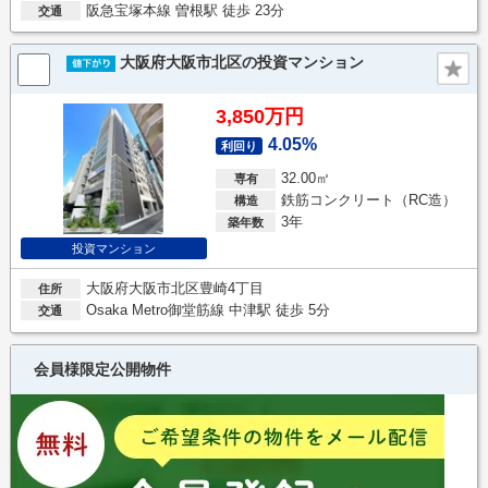
阪急宝塚本線 曽根駅 徒歩 23分
交通
大阪府大阪市北区の投資マンション
3,850万円
4.05%
利回り
32.00㎡
専有
鉄筋コンクリート（RC造）
構造
3年
築年数
投資マンション
大阪府大阪市北区豊崎4丁目
住所
Osaka Metro御堂筋線 中津駅 徒歩 5分
交通
会員様限定公開物件