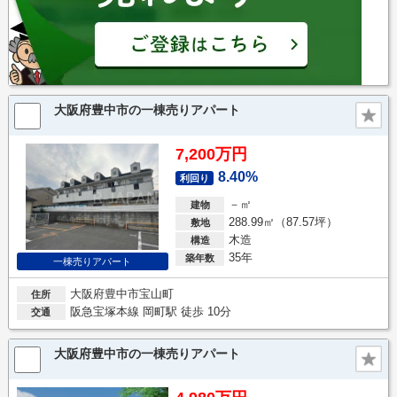
大阪府豊中市の一棟売りアパート
7,200万円
8.40%
利回り
－㎡
建物
288.99㎡（87.57坪）
敷地
木造
構造
35年
築年数
一棟売りアパート
大阪府豊中市宝山町
住所
阪急宝塚本線 岡町駅 徒歩 10分
交通
大阪府豊中市の一棟売りアパート