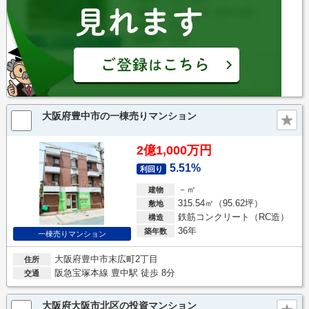
大阪府豊中市の一棟売りマンション
2億1,000万円
5.51%
利回り
－㎡
建物
315.54㎡（95.62坪）
敷地
鉄筋コンクリート（RC造）
構造
36年
築年数
一棟売りマンション
大阪府豊中市末広町2丁目
住所
阪急宝塚本線 豊中駅 徒歩 8分
交通
大阪府大阪市北区の投資マンション