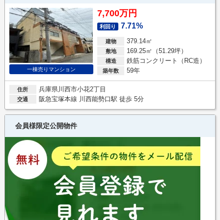
7,700万円
7.71%
利回り
379.14㎡
建物
169.25㎡（51.29坪）
敷地
鉄筋コンクリート（RC造）
構造
一棟売りマンション
59年
築年数
兵庫県川西市小花2丁目
住所
阪急宝塚本線 川西能勢口駅 徒歩 5分
交通
会員様限定公開物件