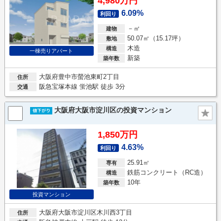
4,980万円
6.09%
利回り
－㎡
建物
50.07㎡（15.17坪）
敷地
木造
構造
一棟売りアパート
新築
築年数
大阪府豊中市螢池東町2丁目
住所
阪急宝塚本線 蛍池駅 徒歩 3分
交通
大阪府大阪市淀川区の投資マンション
1,850万円
4.63%
利回り
25.91㎡
専有
鉄筋コンクリート（RC造）
構造
10年
築年数
投資マンション
大阪府大阪市淀川区木川西3丁目
住所