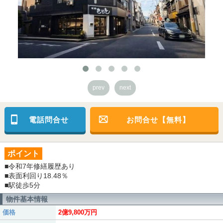
prev
next
電話問合せ
お問合せ【無料】
ポイント
■令和7年修繕履歴あり
■表面利回り18.48％
■駅徒歩5分
物件基本情報
価格
2億9,800万円