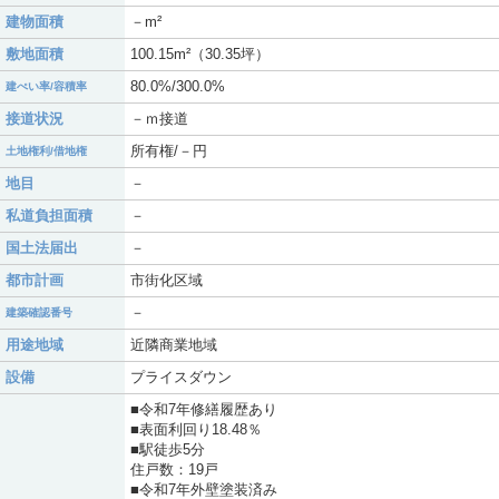
建物面積
－m²
敷地面積
100.15m²（30.35坪）
80.0%/300.0%
建ぺい率/容積率
接道状況
－ｍ接道
所有権/－円
土地権利/借地権
地目
－
私道負担面積
－
国土法届出
－
都市計画
市街化区域
－
建築確認番号
用途地域
近隣商業地域
設備
プライスダウン
■令和7年修繕履歴あり
■表面利回り18.48％
■駅徒歩5分
住戸数：19戸
■令和7年外壁塗装済み