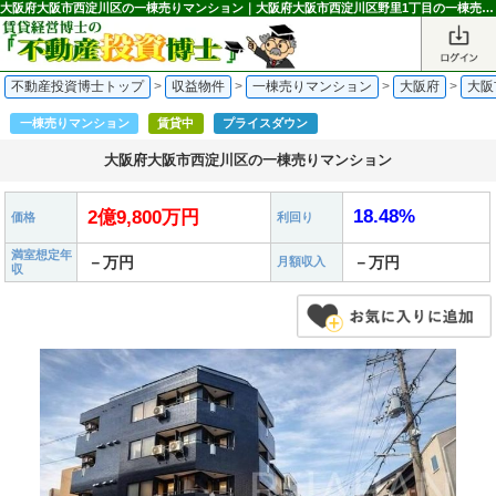
大阪府大阪市西淀川区の一棟売りマンション｜大阪府大阪市西淀川区野里1丁目の一棟売りマンション 2億9,800万円 塚本駅｜不動産投資博士
不動産投資博士トップ
>
収益物件
>
一棟売りマンション
>
大阪府
>
大阪
一棟売りマンション
賃貸中
プライスダウン
大阪府大阪市西淀川区の一棟売りマンション
18.48%
2億9,800万円
価格
利回り
満室想定年
－万円
－万円
月額収入
収