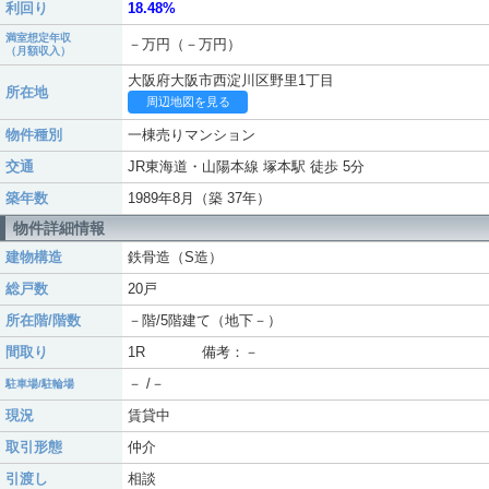
利回り
18.48%
満室想定年収
－万円（－万円）
（月額収入）
大阪府大阪市西淀川区野里1丁目
所在地
周辺地図を見る
物件種別
一棟売りマンション
交通
JR東海道・山陽本線 塚本駅 徒歩 5分
築年数
1989年8月（築 37年）
物件詳細情報
建物構造
鉄骨造（S造）
総戸数
20戸
所在階/階数
－階/5階建て（地下－）
間取り
1R 備考：－
－ /－
駐車場/駐輪場
現況
賃貸中
取引形態
仲介
引渡し
相談