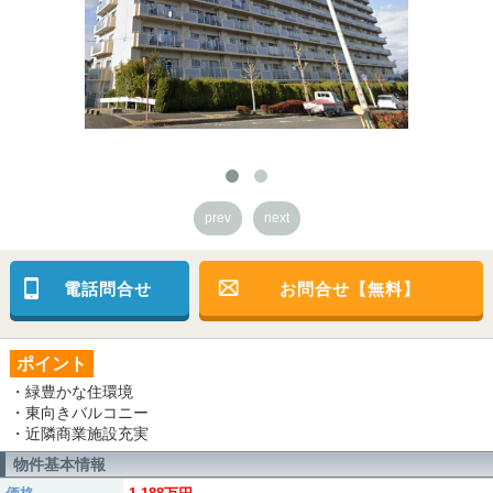
prev
next
電話問合せ
お問合せ【無料】
ポイント
・緑豊かな住環境
・東向きバルコニー
・近隣商業施設充実
物件基本情報