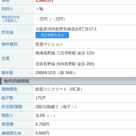
価格
1,188万円
利回り
－%
満室想定年収
－万円（－万円）
（月額収入）
大阪府河内長野市南花台8丁目17-1
所在地
周辺地図を見る
物件種別
投資マンション
南海高野線 三日市町駅 徒歩 12分
交通
近鉄長野線 河内長野駅 徒歩 29分
築年数
1989年10月（築 36年）
物件詳細情報
建物構造
鉄筋コンクリート（RC造）
総戸数
170戸
所在階/階数
2階/11階建て（地下－）
間取り
3LDK（－）
管理費
6,700円
修繕積立金
9,660円