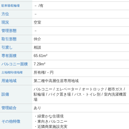
－ /有
駐車場/駐輪場
方位
－
現況
空室
管理形態
－
取引形態
仲介
引渡し
相談
専有面積
65.61m²
バルコニー面積
7.29m²
所有権/－円
土地権利/借地権
用途地域
第二種中高層住居専用地域
バルコニー / エレベーター / オートロック / 都市ガス /
設備
駐輪場 / バイク置き場 / バス・トイレ別 / 室内洗濯機置
場
管理組合
あり
・緑豊かな住環境
その他特徴
・東向きバルコニー
・近隣商業施設充実