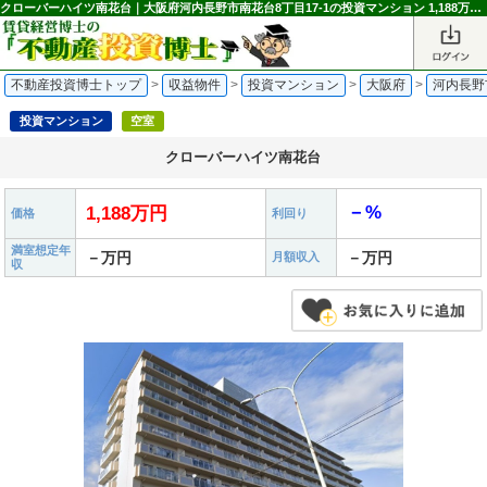
クローバーハイツ南花台｜大阪府河内長野市南花台8丁目17-1の投資マンション 1,188万円 三日市町駅｜不動産投資博士
不動産投資博士トップ
>
収益物件
>
投資マンション
>
大阪府
>
河内長野
投資マンション
空室
クローバーハイツ南花台
－%
1,188万円
価格
利回り
満室想定年
－万円
－万円
月額収入
収