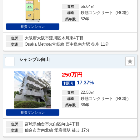
56.64㎡
専有
鉄筋コンクリート（RC造）
構造
52年
築年数
投資マンション
大阪府大阪市淀川区木川東4丁目
住所
Osaka Metro御堂筋線 西中島南方駅 徒歩 11分
交通
シャンブル向山
250万円
17.37%
利回り
22.53㎡
専有
鉄筋コンクリート（RC造）
構造
36年
築年数
投資マンション
宮城県仙台市太白区向山4丁目
住所
仙台市営南北線 愛宕橋駅 徒歩 17分
交通