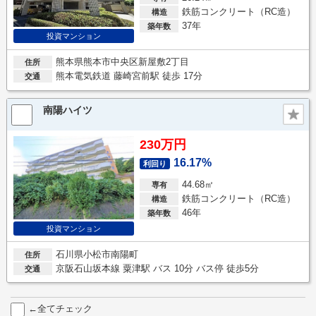
鉄筋コンクリート（RC造）
構造
37年
築年数
投資マンション
熊本県熊本市中央区新屋敷2丁目
住所
熊本電気鉄道 藤崎宮前駅 徒歩 17分
交通
南陽ハイツ
230万円
16.17%
利回り
44.68㎡
専有
鉄筋コンクリート（RC造）
構造
46年
築年数
投資マンション
石川県小松市南陽町
住所
京阪石山坂本線 粟津駅 バス 10分 バス停 徒歩5分
交通
←全てチェック