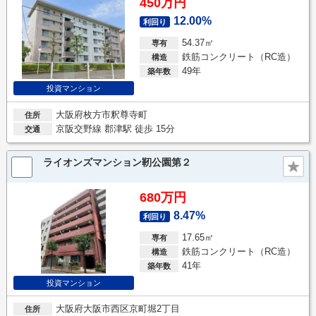
450万円
12.00%
利回り
54.37㎡
専有
鉄筋コンクリート（RC造）
構造
49年
築年数
投資マンション
大阪府枚方市釈尊寺町
住所
京阪交野線 郡津駅 徒歩 15分
交通
ライオンズマンション靭公園第２
680万円
8.47%
利回り
17.65㎡
専有
鉄筋コンクリート（RC造）
構造
41年
築年数
投資マンション
大阪府大阪市西区京町堀2丁目
住所