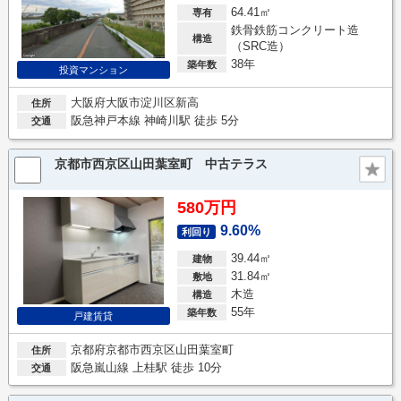
64.41㎡
専有
鉄骨鉄筋コンクリート造
構造
（SRC造）
38年
築年数
投資マンション
大阪府大阪市淀川区新高
住所
阪急神戸本線 神崎川駅 徒歩 5分
交通
京都市西京区山田葉室町 中古テラス
580万円
9.60%
利回り
39.44㎡
建物
31.84㎡
敷地
木造
構造
55年
築年数
戸建賃貸
京都府京都市西京区山田葉室町
住所
阪急嵐山線 上桂駅 徒歩 10分
交通