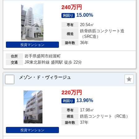
240万円
15.00%
利回り
20.54㎡
専有
鉄骨鉄筋コンクリート造
構造
（SRC造）
36年
築年数
投資マンション
岩手県盛岡市紺屋町
住所
JR東北新幹線 盛岡駅 徒歩 22分
交通
メゾン・ド・ヴィラージュ
220万円
13.96%
利回り
17.98㎡
専有
鉄筋コンクリート（RC造）
構造
37年
築年数
投資マンション