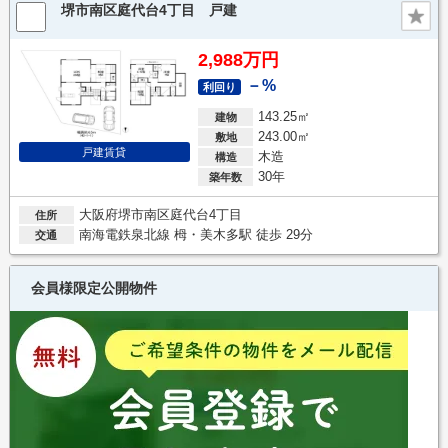
堺市南区庭代台4丁目 戸建
2,988万円
－%
利回り
143.25㎡
建物
243.00㎡
敷地
戸建賃貸
木造
構造
30年
築年数
大阪府堺市南区庭代台4丁目
住所
南海電鉄泉北線 栂・美木多駅 徒歩 29分
交通
会員様限定公開物件