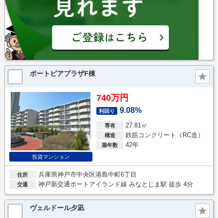
ポートピアプラザF棟
740万円
9.08%
利回り
27.81㎡
専有
鉄筋コンクリート（RC造）
構造
42年
築年数
投資マンション
兵庫県神戸市中央区港島中町6丁目
住所
神戸新交通ポートアイランド線 みなとじま駅 徒歩 4分
交通
ヴェルドール夕凪