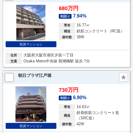
680万円
7.94%
利回り
16.77㎡
専有
鉄筋コンクリート（RC造）
構造
38年
築年数
投資マンション
大阪府大阪市港区夕凪一丁目
住所
Osaka Metro中央線 朝潮橋駅 徒歩 7分
交通
朝日プラザ江戸堀
730万円
6.90%
利回り
14.63㎡
専有
鉄骨鉄筋コンクリート造
構造
（SRC造）
42年
築年数
投資マンション