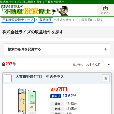
株式会社ライズの収益物件を探す｜不動産投資博士
不動産投資博士トップ
>
収益物件
>
株式会社ライズ の収益物件を探す
株式会社ライズの収益物件を探す
検索の条件を変更する
297
全
件
並び替え
大東市野崎4丁目 中古テラス
370万円
13.62%
利回り
42.43㎡
建物
44.05㎡
敷地
木造
構造