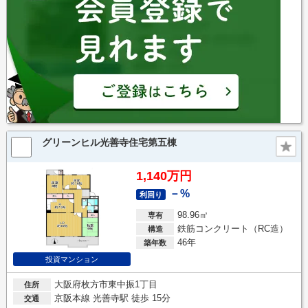
グリーンヒル光善寺住宅第五棟
1,140万円
－%
利回り
98.96㎡
専有
鉄筋コンクリート（RC造）
構造
46年
築年数
投資マンション
大阪府枚方市東中振1丁目
住所
京阪本線 光善寺駅 徒歩 15分
交通