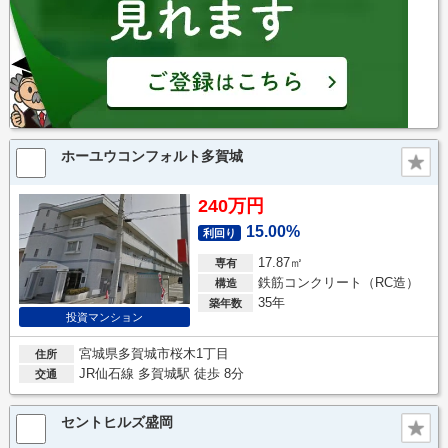
ホーユウコンフォルト多賀城
240万円
15.00%
利回り
17.87㎡
専有
鉄筋コンクリート（RC造）
構造
35年
築年数
投資マンション
宮城県多賀城市桜木1丁目
住所
JR仙石線 多賀城駅 徒歩 8分
交通
セントヒルズ盛岡