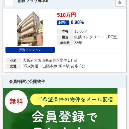
朝日プラザ塚本Ⅱ
510万円
8.98%
利回り
13.86㎡
専有
鉄筋コンクリート（RC造）
構造
38年
築年数
投資マンション
大阪府大阪市西淀川区野里1丁目
住所
JR東海道・山陽本線 塚本駅 徒歩 6分
交通
会員様限定公開物件