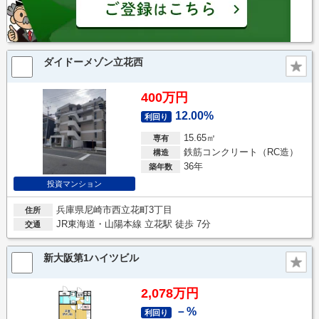
ダイドーメゾン立花西
400万円
12.00%
利回り
15.65㎡
専有
鉄筋コンクリート（RC造）
構造
36年
築年数
投資マンション
兵庫県尼崎市西立花町3丁目
住所
JR東海道・山陽本線 立花駅 徒歩 7分
交通
新大阪第1ハイツビル
2,078万円
－%
利回り