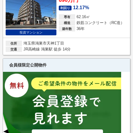
12.17%
利回り
62.16㎡
専有
鉄筋コンクリート（RC造）
構造
36年
築年数
投資マンション
埼玉県鴻巣市天神1丁目
住所
JR高崎線 鴻巣駅 徒歩 14分
交通
会員様限定公開物件