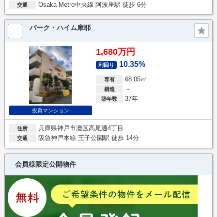
Osaka Metro中央線 阿波座駅 徒歩 6分
交通
パーク・ハイム摩耶
1,680万円
10.35%
利回り
68.05㎡
専有
－
構造
37年
築年数
投資マンション
兵庫県神戸市灘区高尾通4丁目
住所
阪急神戸本線 王子公園駅 徒歩 14分
交通
会員様限定公開物件