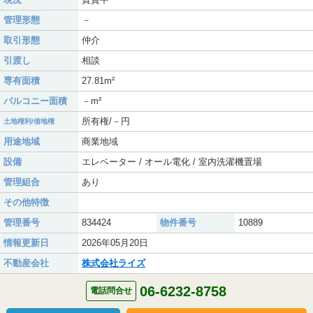
管理形態
－
取引形態
仲介
引渡し
相談
専有面積
27.81m²
バルコニー面積
－m²
所有権/－円
土地権利/借地権
用途地域
商業地域
設備
エレベーター / オール電化 / 室内洗濯機置場
管理組合
あり
その他特徴
管理番号
834424
物件番号
10889
情報更新日
2026年05月20日
不動産会社
株式会社ライズ
06-6232-8758
電話問合せ