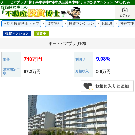
ポートピアプラザF棟｜兵庫県神戸市中央区港島中町6丁目の投資マンション 740万円 みなとじま駅｜不動産投資博士
不動産投資博士トップ
>
収益物件
>
投資マンション
>
兵庫県
>
神戸市中
投資マンション
賃貸中
ポートピアプラザF棟
9.08%
740万円
価格
利回り
満室想定年
67.2万円
5.6万円
月額収入
収