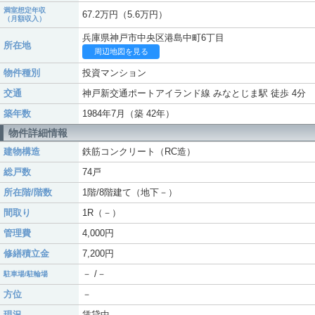
満室想定年収
67.2万円（5.6万円）
（月額収入）
兵庫県神戸市中央区港島中町6丁目
所在地
周辺地図を見る
物件種別
投資マンション
交通
神戸新交通ポートアイランド線 みなとじま駅 徒歩 4分
築年数
1984年7月（築 42年）
物件詳細情報
建物構造
鉄筋コンクリート（RC造）
総戸数
74戸
所在階/階数
1階/8階建て（地下－）
間取り
1R（－）
管理費
4,000円
修繕積立金
7,200円
－ /－
駐車場/駐輪場
方位
－
現況
賃貸中