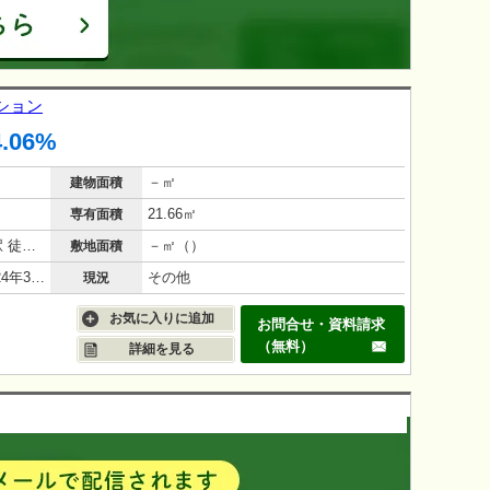
ション
4.06%
－㎡
建物面積
21.66㎡
専有面積
神戸市営地下鉄海岸線 中央市場前駅 徒歩 5分
－㎡（）
敷地面積
鉄筋コンクリート（RC造）/2年(2024年3月)
その他
現況
お気に入りに追加
お問合せ・資料請求
（無料）
詳細を見る