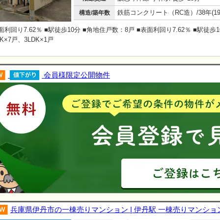
構造/築年数
面利回り7.62％ ■駅徒歩10分 ■角地住戸数：8戸 ■表面利回り7.62％ ■駅徒歩1
DK×7戸、3LDK×1戸
会員様限定公開物件
兵庫県伊丹市の一棟売りマンション | 伊丹駅 一棟売りマンショ