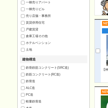
一棟売りアパート
一棟売りビル
売り店舗・事務所
賃貸併用住宅
戸建賃貸
倉庫工場その他
ホテルペンション
土地
建物構造
鉄骨鉄筋コンクリート(SRC造)
【神
鉄筋コンクリート(RC造)
鉄骨造
ALC造
PC造
軽量鉄骨造