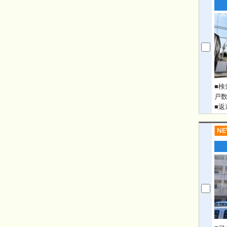
■検
戸数
■返