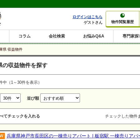
ログインはこちら
物件閲覧履歴
ゲストさん
コラム
会社検索
お悩みQ&A
専門家探
大家さんコラム
賃貸経営コラム
購入コラム
売却コラム
庫県 収益物件
種別から収益物件を探す
利回りから収益物件を探す
県の収益物件を探す
一棟売りマンション
一棟売りアパート
ホテルペンション
投資マンション
一棟売りビル
店舗・事務所
賃貸併用住宅
工場・倉庫
戸建賃貸
新築住宅
土地
利回り10%以上
利回り11%以上
利回り12%以上
利回り13%以上
利回り14%以上
利回り15%以上
利回り16%以上
利回り7%以上
利回り8%以上
利回り9%以上
件中（1～30件を表示）
並び順
べてチェックを入れる
チェックした物件
兵庫県神戸市長田区の一棟売りアパート | 板宿駅 一棟売りアパ