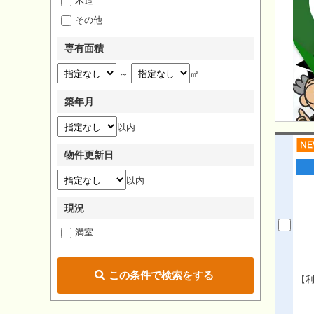
木造
その他
専有面積
～
㎡
築年月
以内
物件更新日
以内
現況
満室
この条件で検索をする
【