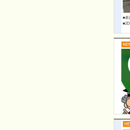
■表
■2