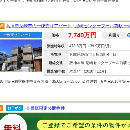
ァミリータイプ ■表面利回り8.94％住戸数：14戸 ■契約不適合責任免責
兵庫県尼崎市の一棟売りアパート | 尼崎センタープール前駅 
7,740万円
一棟売りアパート
価格
利回り
478.8万円（39.9万円/月）
満室時年収
兵庫県尼崎市大庄西町4丁目
所在地
沿線交通
木造/7年(2018年12月)
構造/築年数
018年築 ■満室稼働中専有面積：35.65m2～35.65m2 住戸数：6戸 ■2018年築
会員様限定公開物件