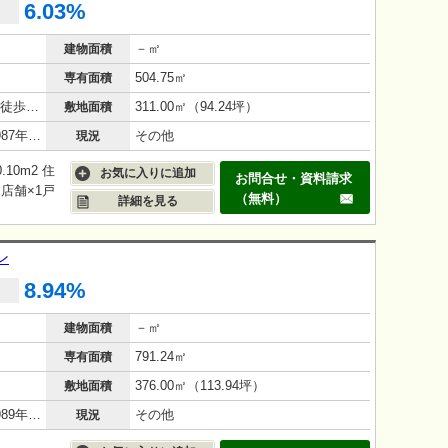
6.03%
－㎡
建物面積
504.75㎡
専有面積
阪急伊丹線 伊丹駅 バス 5分 バス停 徒歩3分
311.00㎡（94.24坪）
敷地面積
鉄筋コンクリート（RC造）/39年(1987年3月)
その他
現況
10m2 住
お気に入りに追加
お問合せ・資料請求
、店舗×1戸
（無料）
詳細を見る
ン
8.94%
－㎡
建物面積
791.24㎡
専有面積
376.00㎡（113.94坪）
敷地面積
鉄筋コンクリート（RC造）/37年(1989年4月)
その他
現況