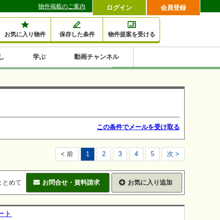
物件掲載のご案内
ログイン
会員登録
お気に入り物件
保存した条件
物件提案を受ける
し
学ぶ
動画チャンネル
セミナー情報検索
滞納・退去
相続・税金
金融・保険
空室対策
賃貸管理
土地活用
口コミ
特集から収益物件を探す
1,000万円以下小額投
早い者勝ち東京23区
10%以上アパート投
現況満室で安心物件
人気の築浅・新築物
資
資
件
内
この条件でメールを受け取る
< 前
1
2
3
4
5
次 >
まとめて
お問合せ・資料請求
お気に入り追加
ート