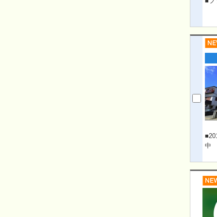
■フ
■2
中