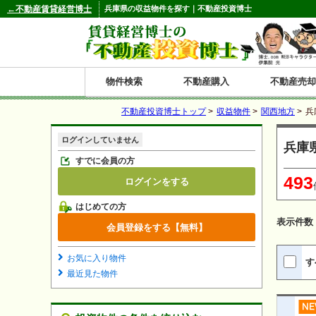
←不動産賃貸経営博士
兵庫県の収益物件を探す｜不動産投資博士
物件検索
不動産購入
不動産売却
不動産投資博士トップ
>
収益物件
>
関西地方
>
兵
都道府県別の収益物件一覧
ログインしていません
兵庫
北
東
関
信
東
関
中
九
神奈川
和歌山
鹿児島
青森
秋田
岩手
宮城
山形
福島
東京
埼玉
千葉
茨城
栃木
群馬
新潟
富山
石川
福井
長野
山梨
静岡
愛知
岐阜
三重
大阪
兵庫
京都
滋賀
奈良
鳥取
岡山
島根
広島
山口
香川
徳島
愛媛
高知
福岡
佐賀
長崎
熊本
大分
宮崎
沖縄
すでに会員の方
493
ログインをする
海
北
東
州・
海
西
国・
州
はじめての方
道
北
四
表示件数
会員登録をする【無料】
陸
国
お気に入り物件
す
最近見た物件