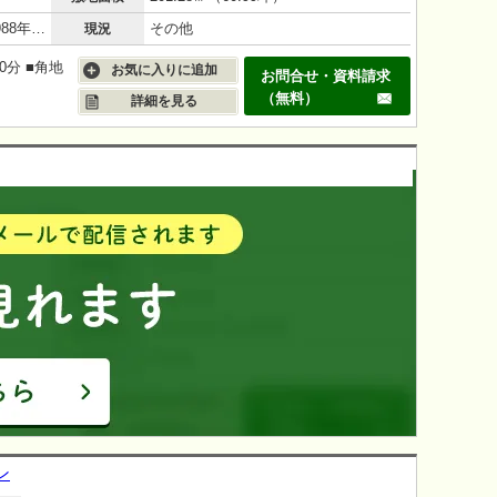
鉄筋コンクリート（RC造）/38年(1988年6月)
その他
現況
0分 ■角地
お気に入りに追加
お問合せ・資料請求
（無料）
詳細を見る
ン