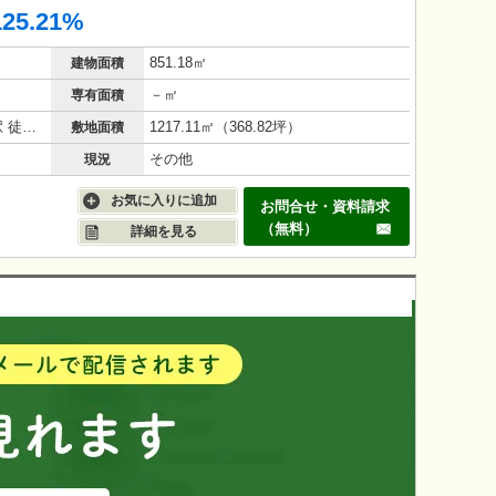
125.21%
851.18㎡
建物面積
－㎡
専有面積
神戸市営地下鉄西神・山手線 板宿駅 徒歩 20分
1217.11㎡（368.82坪）
敷地面積
その他
現況
お気に入りに追加
お問合せ・資料請求
（無料）
詳細を見る