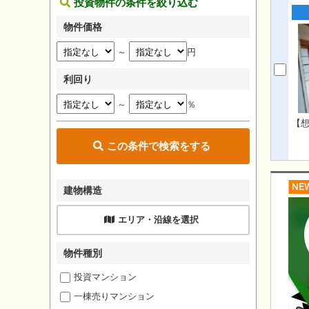
投資物件の条件を絞り込む
物件価格
～
円
利回り
～
％
【想
この条件で検索をする
建物構造
エリア・沿線を選択
物件種別
投資マンション
一棟売りマンション