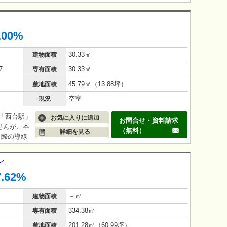
.00%
30.33㎡
建物面積
7
30.33㎡
専有面積
45.79㎡（13.88坪）
敷地面積
空室
現況
「西台駅」
お気に入りに追加
お問合せ・資料請求
せんが、本
（無料）
詳細を見る
う際の導線
も多く居
してはカ
ン
約9坪とい
7.62%
で賃貸募集
－㎡
建物面積
334.38㎡
専有面積
201.28㎡（60.99坪）
敷地面積