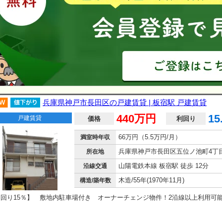
兵庫県神戸市長田区の戸建賃貸 | 板宿駅 戸建賃貸
440万円
15
戸建賃貸
価格
利回り
66万円（5.5万円/月）
満室時年収
兵庫県神戸市長田区五位ノ池町4丁
所在地
山陽電鉄本線 板宿駅 徒歩 12分
沿線交通
木造/55年(1970年11月)
構造/築年数
利回り15％】 敷地内駐車場付き オーナーチェンジ物件！2沿線以上利用可