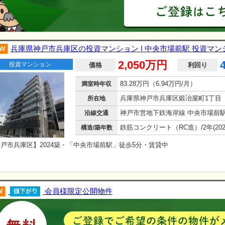
兵庫県神戸市兵庫区の投資マンション | 中央市場前駅 投資マン
2,050万円
投資マンション
価格
利回り
83.28万円（6.94万円/月）
満室時年収
兵庫県神戸市兵庫区鍛冶屋町1丁目
所在地
沿線交通
構造/築年数
戸市兵庫区】2024築・「中央市場前駅」徒歩5分・賃貸中
会員様限定公開物件