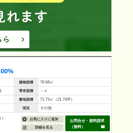
.00%
79.68㎡
建物面積
目
－㎡
専有面積
71.73㎡（21.74坪）
敷地面積
その他
現況
能！
お気に入りに追加
お問合せ・資料請求
（無料）
詳細を見る