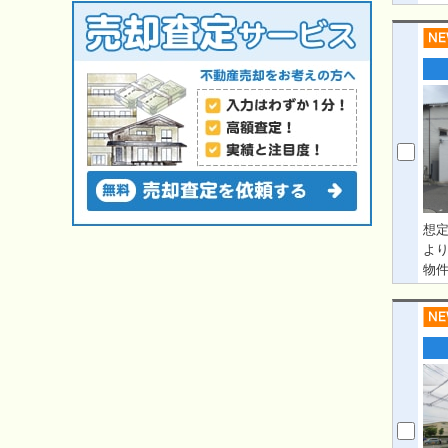
想定
よ
物
上
住
フ
う
を