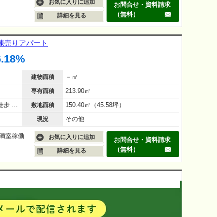
お気に入りに追加
お問合せ・資料請求
（無料）
詳細を見る
一棟売りアパート
6.18%
－㎡
建物面積
213.90㎡
専有面積
阪神本線 尼崎センタープール前駅 徒歩 11分
150.40㎡（45.58坪）
敷地面積
その他
現況
 ■満室稼働
お気に入りに追加
お問合せ・資料請求
（無料）
詳細を見る