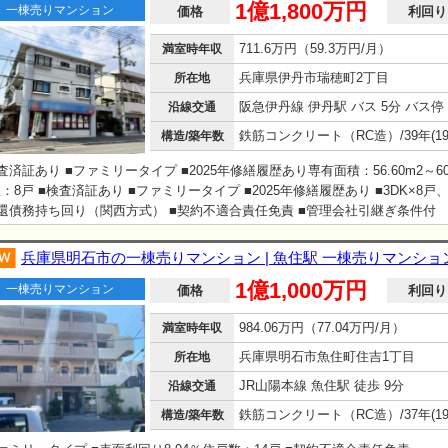
1億1,800万円
一棟売りマンション
価格
利回り
711.6万円（59.3万円/月）
満室時年収
兵庫県伊丹市瑞穂町2丁目
所在地
沿線交通
構造/築年数
査済証あり ■ファミリータイプ ■2025年修繕履歴あり専有面積：56.60m2～60.
：8戸 ■検査済証あり ■ファミリータイプ ■2025年修繕履歴あり ■3DK×8戸
還債務持ち回り（関西方式） ■契約不適合責任免責 ■管理会社引継ぎ条件付
兵庫県明石市の一棟売りマンション | 魚住駅 一棟売りマンショ
1億1,000万円
一棟売りマンション
価格
利回り
984.06万円（77.04万円/月）
満室時年収
兵庫県明石市魚住町住吉1丁目
所在地
JR山陽本線 魚住駅 徒歩 9分
沿線交通
構造/築年数