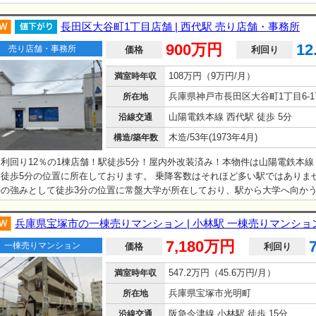
長田区大谷町1丁目店舗 | 西代駅 売り店舗・事務所
900万円
12
売り店舗・事務所
価格
利回り
108万円（9万円/月）
満室時年収
兵庫県神戸市長田区大谷町1丁目6-1
所在地
山陽電鉄本線 西代駅 徒歩 5分
沿線交通
木造/53年(1973年4月)
構造/築年数
利回り12％の1棟店舗！駅徒歩5分！屋内外改装済み！本物件は山陽電鉄本線
り徒歩5分の位置に所在しております。 乗降客数はそれほど多い駅ではありま
件の強みとして徒歩3分の位置に常盤大学が所在しており、駅から大学へ向か
に位置しているという点です。 また、周辺には住宅地が広がり、ファミリー層
しているため、学生だけでなく地域住民の利用も期待できる立地です。 業種と
兵庫県宝塚市の一棟売りマンション | 小林駅 一棟売りマンショ
ェやネイルサロン等の地域密着型の業種が検討しやすい立地であり、専有面積
7,180万円
一棟売りマンション
点から個人店でも検討しやすい広さの物件です。 そのため賃料9万円（税込）
価格
利回り
しておりますが、比較的早期賃貸付けが見込めると考えております。 …
547.2万円（45.6万円/月）
満室時年収
兵庫県宝塚市光明町
所在地
阪急今津線 小林駅 徒歩 15分
沿線交通