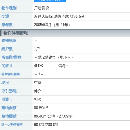
物件種別
戸建賃貸
交通
近鉄大阪線 法善寺駅 徒歩 5分
築年数
2005年3月（築 21年）
物件詳細情報
建物構造
－
総戸数
1戸
所在階/階数
－階/2階建て（地下－）
間取り
4LDK 備考：－
－ /－
駐車場/駐輪場
現況
空室
取引形態
仲介
引渡し
相談
建物面積
80.59m²
敷地面積
89.40m²公簿（27.09坪）
60.0%/200.0%
建ぺい率/容積率