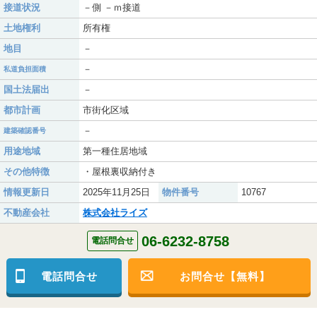
接道状況
－側 －ｍ接道
土地権利
所有権
地目
－
－
私道負担面積
国土法届出
－
都市計画
市街化区域
－
建築確認番号
用途地域
第一種住居地域
その他特徴
・屋根裏収納付き
情報更新日
2025年11月25日
物件番号
10767
不動産会社
株式会社ライズ
06-6232-8758
電話問合せ
電話問合せ
お問合せ【無料】