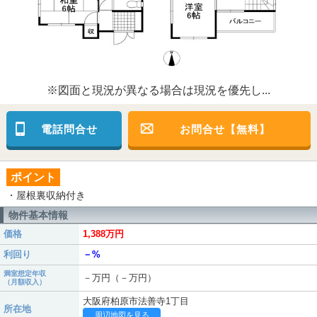
※図面と現況が異なる場合は現況を優先し...
電話問合せ
お問合せ【無料】
ポイント
・屋根裏収納付き
物件基本情報
価格
1,388万円
利回り
－%
満室想定年収
－万円（－万円）
（月額収入）
大阪府柏原市法善寺1丁目
所在地
周辺地図を見る