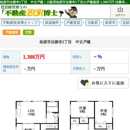
柏原市法善寺1丁目 中古戸建｜大阪府柏原市法善寺1丁目の戸建賃貸 1,388万円 法善寺駅｜不動産投資博士
不動産投資博士トップ
>
収益物件
>
戸建賃貸
>
大阪府
>
柏原市
>
近鉄
戸建賃貸
空室
柏原市法善寺1丁目 中古戸建
－%
1,388万円
価格
利回り
満室想定年
－万円
－万円
月額収入
収