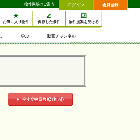
物件掲載のご案内
ログイン
会員登録
お気に入り物件
保存した条件
物件提案を受ける
し
学ぶ
動画チャンネル
セミナー情報検索
滞納・退去
相続・税金
金融・保険
空室対策
賃貸管理
土地活用
口コミ
特集から収益物件を探す
1,000万円以下小額投
早い者勝ち東京23区
10%以上アパート投
現況満室で安心物件
人気の築浅・新築物
資
資
件
内