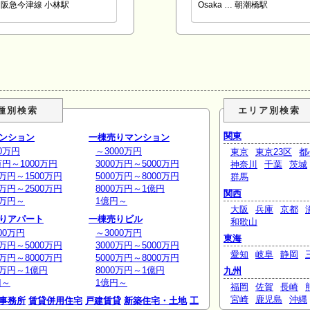
阪急今津線 小林駅
Osaka … 朝潮橋駅
種別検索
エリア別検索
関東
ンション
一棟売りマンション
0万円
～3000万円
東京
東京23区
都
万円～1000万円
3000万円～5000万円
神奈川
千葉
茨城
0万円～1500万円
5000万円～8000万円
群馬
0万円～2500万円
8000万円～1億円
関西
0万円～
1億円～
大阪
兵庫
京都
りアパート
一棟売りビル
和歌山
00万円
～3000万円
東海
0万円～5000万円
3000万円～5000万円
愛知
岐阜
静岡
0万円～8000万円
5000万円～8000万円
0万円～1億円
8000万円～1億円
九州
円～
1億円～
福岡
佐賀
長崎
宮崎
鹿児島
沖縄
事務所
賃貸併用住宅
戸建賃貸
新築住宅・土地
工