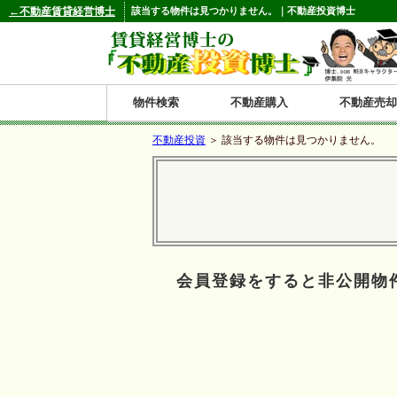
←不動産賃貸経営博士
該当する物件は見つかりません。｜不動産投資博士
物件検索
不動産購入
不動産売却
不動産投資
＞ 該当する物件は見つかりません。
都道府県別の収益物件一覧
北
東
関
信
東
関
中
九
神奈川
和歌山
鹿児島
青森
秋田
岩手
宮城
山形
福島
東京
埼玉
千葉
茨城
栃木
群馬
新潟
富山
石川
福井
長野
山梨
静岡
愛知
岐阜
三重
大阪
兵庫
京都
滋賀
奈良
鳥取
岡山
島根
広島
山口
香川
徳島
愛媛
高知
福岡
佐賀
長崎
熊本
大分
宮崎
沖縄
海
北
東
州・
海
西
国・
州
道
北
四
会員登録をすると非公開物
陸
国