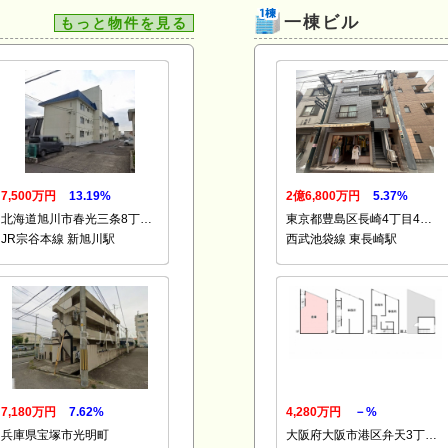
一棟ビル
もっと物件を見る
7,500万円
13.19%
2億6,800万円
5.37%
北海道旭川市春光三条8丁…
東京都豊島区長崎4丁目4…
JR宗谷本線 新旭川駅
西武池袋線 東長崎駅
7,180万円
7.62%
4,280万円
－%
兵庫県宝塚市光明町
大阪府大阪市港区弁天3丁…