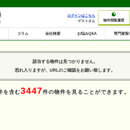
ログインはこちら
物件閲覧履歴
ゲストさん
コラム
会社検索
お悩みQ&A
専門家探
大家さんコラム
賃貸経営コラム
購入コラム
売却コラム
種別から収益物件を探す
利回りから収益物件を探す
該当する物件は見つかりません。
一棟売りマンション
一棟売りアパート
ホテルペンション
投資マンション
一棟売りビル
店舗・事務所
賃貸併用住宅
工場・倉庫
戸建賃貸
新築住宅
土地
利回り10%以上
利回り11%以上
利回り12%以上
利回り13%以上
利回り14%以上
利回り15%以上
利回り16%以上
利回り7%以上
利回り8%以上
利回り9%以上
恐れ入りますが、URLのご確認をお願い致します。
3447
件を含む
件の物件を見ることができます。