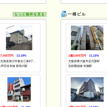
一棟ビル
もっと物件を見る
7,500万円
13.19%
1億3,000万円
11.10%
北海道旭川市春光三条8丁…
大阪府東大阪市足代新町
JR宗谷本線 新旭川駅
近鉄難波線 布施駅