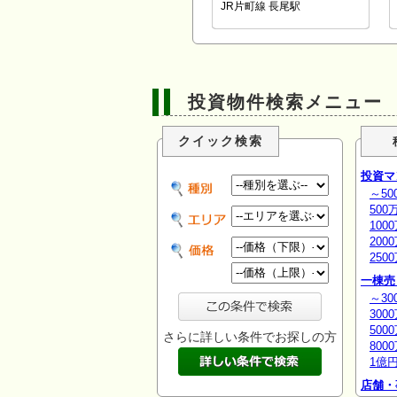
JR片町線 長尾駅
投資物件検索メニュー
クイック検索
投資マ
～50
500
100
200
250
一棟売
～30
300
500
さらに詳しい条件でお探しの方
800
1億
店舗・