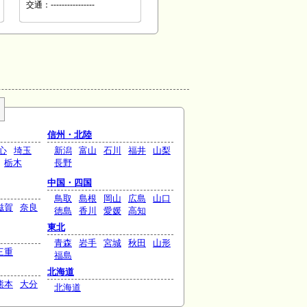
交通：----------------
信州・北陸
心
埼玉
新潟
富山
石川
福井
山梨
栃木
長野
中国・四国
鳥取
島根
岡山
広島
山口
滋賀
奈良
徳島
香川
愛媛
高知
東北
青森
岩手
宮城
秋田
山形
三重
福島
北海道
熊本
大分
北海道