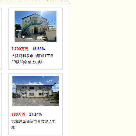
7,700万円
15.53%
大阪府和泉市山荘町1丁目
JR阪和線 信太山駅
980万円
17.14%
宮城県気仙沼市赤岩泥ノ木
駅