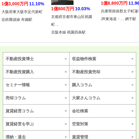
1億8,800万円
11.9
1億3,000万円
11.10%
1億800万円
10.03%
兵庫県揖保郡太子町蓮
大阪府東大阪市足代新町
京都府京都市東山区祇園
JR東海道・… 網干駅
近鉄難波線 布施駅
町…
京阪本線 祇園四条駅
不動産投資博士
収益物件検索
不動産投資購入
不動産投資売却
セミナー情報
購入コラム
売却コラム
大家さんコラム
賃貸経営コラム
会社検索
賃貸経営を学ぶ
空室対策
滞納・退去
賃貸管理