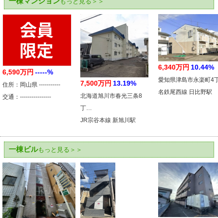
一棟マンション
もっと見る＞＞
6,340万円
10.44%
6,590万円
-----%
愛知県津島市永楽町4
7,500万円
13.19%
住所：岡山県 -----------
名鉄尾西線 日比野駅
北海道旭川市春光三条8
交通：----------------
丁…
JR宗谷本線 新旭川駅
一棟ビル
もっと見る＞＞