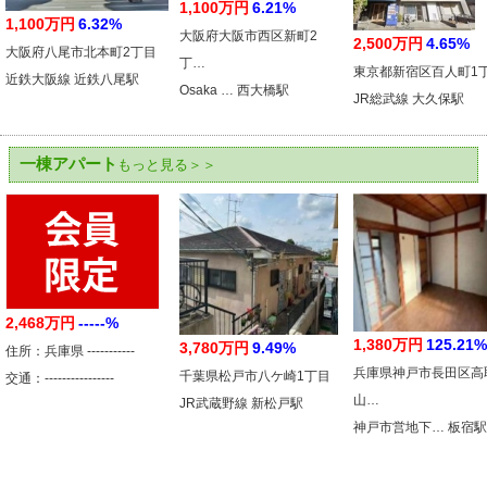
1,100万円
6.21%
1,100万円
6.32%
大阪府大阪市西区新町2
2,500万円
4.65%
大阪府八尾市北本町2丁目
丁…
東京都新宿区百人町1
近鉄大阪線 近鉄八尾駅
Osaka … 西大橋駅
JR総武線 大久保駅
一棟アパート
もっと見る＞＞
2,468万円
-----%
1,380万円
125.21%
3,780万円
9.49%
住所：兵庫県 -----------
兵庫県神戸市長田区高
千葉県松戸市八ケ崎1丁目
交通：----------------
山…
JR武蔵野線 新松戸駅
神戸市営地下… 板宿駅