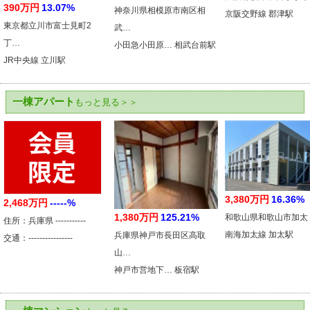
390万円
13.07%
神奈川県相模原市南区相
京阪交野線 郡津駅
東京都立川市富士見町2
武…
丁…
小田急小田原… 相武台前駅
JR中央線 立川駅
一棟アパート
もっと見る＞＞
3,380万円
16.36%
2,468万円
-----%
1,380万円
125.21%
和歌山県和歌山市加太
住所：兵庫県 -----------
南海加太線 加太駅
兵庫県神戸市長田区高取
交通：----------------
山…
神戸市営地下… 板宿駅