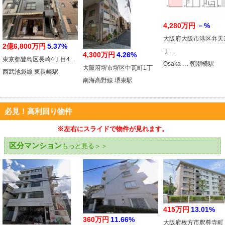
4,280万円
－%
大阪府大阪市港区弁天
2億6,800万円
5.37%
丁…
4,300万円
4.26%
東京都豊島区長崎4丁目4…
Osaka … 朝潮橋駅
大阪府堺市堺区中瓦町1丁
西武池袋線 東長崎駅
南海高野線 堺東駅
必見！高利回り物件
※左右にスライドで物件が見れます。
区分マンション
もっと見る＞＞
415万円
13.01%
360万円
11.66%
大阪府枚方市釈尊寺町