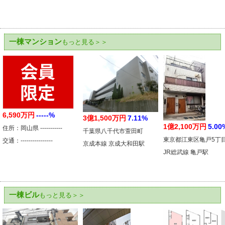
一棟マンション
もっと見る＞＞
6,590万円
-----%
3億1,500万円
7.11%
1億2,100万円
5.00
住所：岡山県 -----------
千葉県八千代市萱田町
東京都江東区亀戸5丁
交通：----------------
京成本線 京成大和田駅
JR総武線 亀戸駅
一棟ビル
もっと見る＞＞