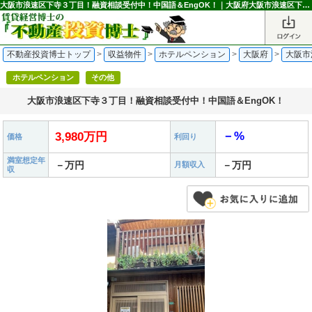
大阪市浪速区下寺３丁目！融資相談受付中！中国語＆EngOK！｜大阪府大阪市浪速区下寺3丁目のホテルペンション 3,980万円 恵美須町駅｜不動産投資博士
不動産投資博士トップ
>
収益物件
>
ホテルペンション
>
大阪府
>
大阪市
ホテルペンション
その他
大阪市浪速区下寺３丁目！融資相談受付中！中国語＆EngOK！
－%
3,980万円
価格
利回り
満室想定年
－万円
－万円
月額収入
収