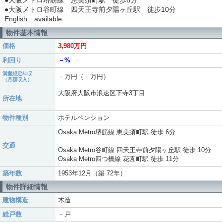
●大阪メトロ堺筋線 恵美須町駅 徒歩6分
●大阪メトロ谷町線 四天王寺前夕陽ヶ丘駅 徒歩10分
English available
物件基本情報
価格
3,980万円
利回り
－%
満室想定年収
－万円（－万円）
（月額収入）
大阪府大阪市浪速区下寺3丁目
所在地
物件種別
ホテルペンション
Osaka Metro堺筋線 恵美須町駅 徒歩 6分
交通
Osaka Metro谷町線 四天王寺前夕陽ヶ丘駅 徒歩 10分
Osaka Metro四つ橋線 花園町駅 徒歩 11分
築年数
1953年12月（築 72年）
物件詳細情報
建物構造
木造
総戸数
－戸