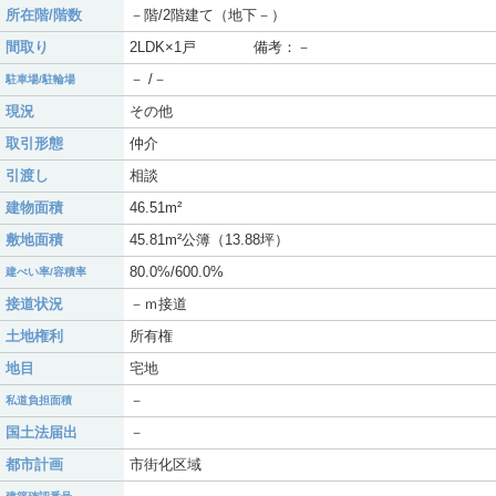
所在階/階数
－階/2階建て（地下－）
間取り
2LDK×1戸 備考：－
－ /－
駐車場/駐輪場
現況
その他
取引形態
仲介
引渡し
相談
建物面積
46.51m²
敷地面積
45.81m²公簿（13.88坪）
80.0%/600.0%
建ぺい率/容積率
接道状況
－ｍ接道
土地権利
所有権
地目
宅地
－
私道負担面積
国土法届出
－
都市計画
市街化区域