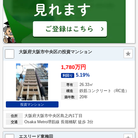
大阪府大阪市中央区の投資マンション
1,780万円
5.19%
利回り
26.33㎡
専有
鉄筋コンクリート（RC造）
構造
20年
築年数
投資マンション
大阪府大阪市中央区島之内1丁目
住所
Osaka Metro堺筋線 長堀橋駅 徒歩 3分
交通
エスリード東梅田