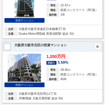
22.47㎡
専有
鉄筋コンクリート（RC造）
構造
1年
築年数
投資マンション
大阪府大阪市浪速区日本橋東3丁目
住所
Osaka Metro堺筋線 恵美須町駅 徒歩 3分
交通
大阪府大阪市北区の投資マンション
1,200万円
5.59%
利回り
29.40㎡
専有
鉄筋コンクリート（RC造）
構造
45年
築年数
投資マンション
大阪府大阪市北区同心1丁目
住所
JR東西線 大阪天満宮駅 徒歩 9分
交通