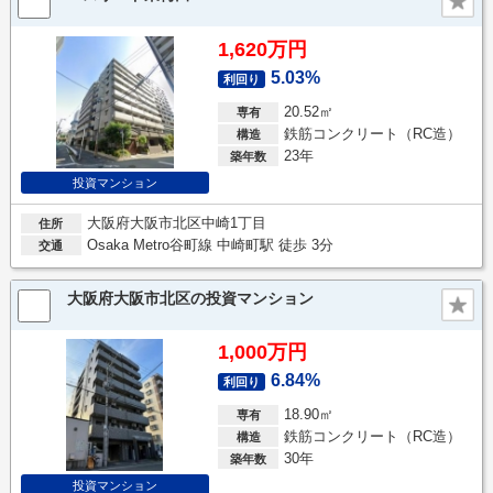
1,620万円
5.03%
利回り
20.52㎡
専有
鉄筋コンクリート（RC造）
構造
23年
築年数
投資マンション
大阪府大阪市北区中崎1丁目
住所
Osaka Metro谷町線 中崎町駅 徒歩 3分
交通
大阪府大阪市北区の投資マンション
1,000万円
6.84%
利回り
18.90㎡
専有
鉄筋コンクリート（RC造）
構造
30年
築年数
投資マンション