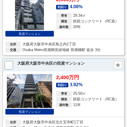
4.08%
利回り
29.34㎡
専有
鉄筋コンクリート（RC造）
構造
20年
築年数
投資マンション
大阪府大阪市中央区島之内1丁目
住所
Osaka Metro長堀鶴見緑地線 長堀橋駅 徒歩 3分
交通
大阪府大阪市中央区の投資マンション
2,400万円
3.92%
利回り
25.50㎡
専有
鉄筋コンクリート（RC造）
構造
11年
築年数
投資マンション
大阪府大阪市中央区北久宝寺町1丁目
住所