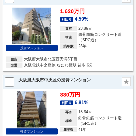
1,620万円
4.59%
利回り
23.86㎡
専有
鉄骨鉄筋コンクリート造
構造
（SRC造）
23年
築年数
投資マンション
大阪府大阪市北区西天満3丁目
住所
京阪電鉄中之島線 なにわ橋駅 徒歩 6分
交通
大阪府大阪市中央区の投資マンション
880万円
6.81%
利回り
15.64㎡
専有
鉄骨鉄筋コンクリート造
構造
（SRC造）
41年
築年数
投資マンション