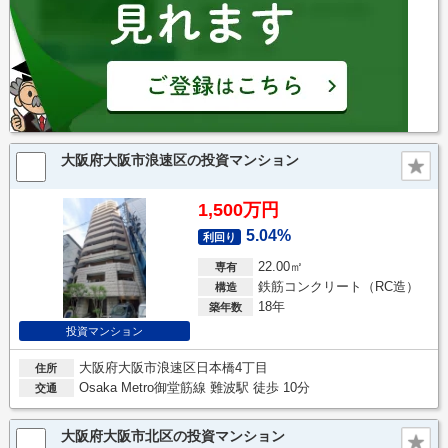
大阪府大阪市浪速区の投資マンション
1,500万円
5.04%
利回り
22.00㎡
専有
鉄筋コンクリート（RC造）
構造
18年
築年数
投資マンション
大阪府大阪市浪速区日本橋4丁目
住所
Osaka Metro御堂筋線 難波駅 徒歩 10分
交通
大阪府大阪市北区の投資マンション