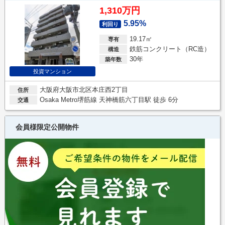
1,310万円
5.95%
利回り
19.17㎡
専有
鉄筋コンクリート（RC造）
構造
30年
築年数
投資マンション
大阪府大阪市北区本庄西2丁目
住所
Osaka Metro堺筋線 天神橋筋六丁目駅 徒歩 6分
交通
会員様限定公開物件