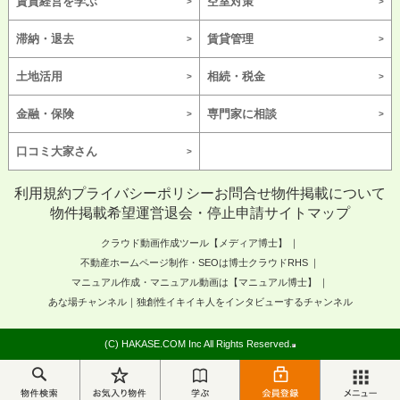
賃貸経営を学ぶ
空室対策
滞納・退去
賃貸管理
土地活用
相続・税金
金融・保険
専門家に相談
口コミ大家さん
利用規約
プライバシーポリシー
お問合せ
物件掲載について
物件掲載希望
運営
退会・停止申請
サイトマップ
クラウド動画作成ツール【メディア博士】
不動産ホームページ制作・SEOは博士クラウドRHS
マニュアル作成・マニュアル動画は【マニュアル博士】
あな場チャンネル｜独創性イキイキ人をインタビューするチャンネル
(C) HAKASE.COM Inc All Rights Reserved.