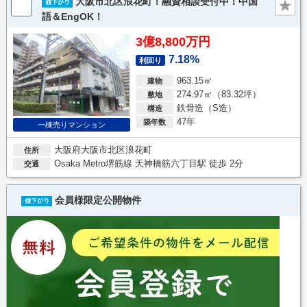
大阪市北区浪花町！融資相談受付中！中国
語＆EngOK！
3億8,800万円
7.18%
利回り
963.15㎡
建物
274.97㎡（83.32坪）
敷地
鉄骨造（S造）
構造
47年
築年数
一棟売りマンション
大阪府大阪市北区浪花町
住所
Osaka Metro堺筋線 天神橋筋六丁目駅 徒歩 2分
交通
会員様限定公開物件