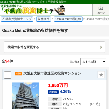
Osaka Metro堺筋線の収益物件を探す｜不動産投資博士
不動産投資博士トップ
>
収益物件
>
Osaka Metro堺筋線
>
Osaka Metr
Osaka Metro堺筋線の収益物件を探す
検索の条件を変更する
94
全
件
並び替え
大阪府大阪市浪速区の投資マンション
1,850万円
4.36%
利回り
21.58㎡
専有
鉄筋コンクリート（RC造）
構造
3年
築年数