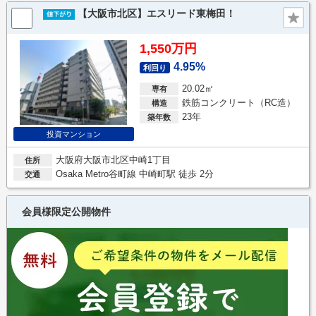
【大阪市北区】エスリード東梅田！
1,550万円
4.95%
利回り
20.02㎡
専有
鉄筋コンクリート（RC造）
構造
23年
築年数
投資マンション
大阪府大阪市北区中崎1丁目
住所
Osaka Metro谷町線 中崎町駅 徒歩 2分
交通
会員様限定公開物件