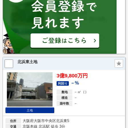
北浜東土地
3億9,800万円
－%
利回り
－㎡（）
敷地
－
構造
－
築年数
土地
大阪府大阪市中央区北浜東5
住所
京阪本線 北浜駅 徒歩 3分
交通