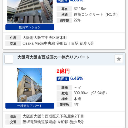
利回り
32.18㎡
専有
鉄筋コンクリート（RC造）
構造
22年
築年数
投資マンション
大阪府大阪市中央区材木町
住所
Osaka Metro中央線 谷町四丁目駅 徒歩 6分
交通
大阪府大阪市西成区の一棟売りアパート
2億円
6.46%
利回り
－㎡
建物
309.99㎡（93.94坪）
敷地
木造
構造
4年
築年数
一棟売りアパート
大阪府大阪市西成区天下茶屋東2丁目
住所
阪堺電気軌道阪堺線 今船駅 徒歩 5分
交通