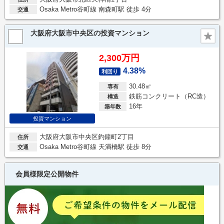
Osaka Metro谷町線 南森町駅 徒歩 4分
交通
大阪府大阪市中央区の投資マンション
2,300万円
4.38%
利回り
30.48㎡
専有
鉄筋コンクリート（RC造）
構造
16年
築年数
投資マンション
大阪府大阪市中央区釣鐘町2丁目
住所
Osaka Metro谷町線 天満橋駅 徒歩 8分
交通
会員様限定公開物件