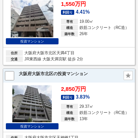
1,550万円
4.41%
利回り
19.00㎡
専有
鉄筋コンクリート（RC造）
構造
26年
築年数
投資マンション
大阪府大阪市北区天満4丁目
住所
JR東西線 大阪天満宮駅 徒歩 2分
交通
大阪府大阪市北区の投資マンション
2,850万円
3.83%
利回り
29.37㎡
専有
鉄筋コンクリート（RC造）
構造
13年
築年数
投資マンション
大阪府大阪市北区天神橋1丁目
住所