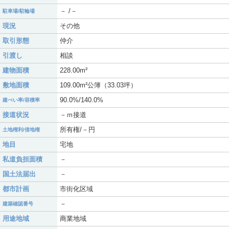
－ /－
駐車場/駐輪場
現況
その他
取引形態
仲介
引渡し
相談
建物面積
228.00m²
敷地面積
109.00m²公簿（33.03坪）
90.0%/140.0%
建ぺい率/容積率
接道状況
－ｍ接道
所有権/－円
土地権利/借地権
地目
宅地
私道負担面積
－
国土法届出
－
都市計画
市街化区域
－
建築確認番号
用途地域
商業地域