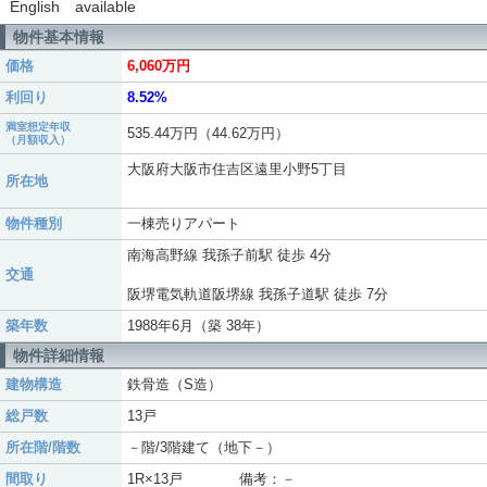
English available
物件基本情報
価格
6,060万円
利回り
8.52%
満室想定年収
535.44万円（44.62万円）
（月額収入）
大阪府大阪市住吉区遠里小野5丁目
所在地
物件種別
一棟売りアパート
南海高野線 我孫子前駅 徒歩 4分
交通
阪堺電気軌道阪堺線 我孫子道駅 徒歩 7分
築年数
1988年6月（築 38年）
物件詳細情報
建物構造
鉄骨造（S造）
総戸数
13戸
所在階/階数
－階/3階建て（地下－）
間取り
1R×13戸 備考：－