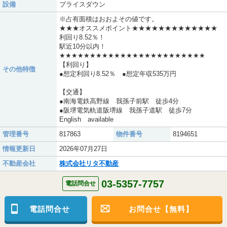
設備
プライスダウン
※占有面積はおおよその値です。
★★★オススメポイント★★★★★★★★★★★★★
利回り8.52％！
駅近10分以内！
★★★★★★★★★★★★★★★★★★★★★★★★
【利回り】
その他特徴
●想定利回り8.52％ ●想定年収535万円
【交通】
●南海電鉄高野線 我孫子前駅 徒歩4分
●阪堺電気軌道阪堺線 我孫子道駅 徒歩7分
English available
管理番号
817863
物件番号
8194651
情報更新日
2026年07月27日
不動産会社
株式会社リタ不動産
03-5357-7757
電話問合せ
電話問合せ
お問合せ【無料】