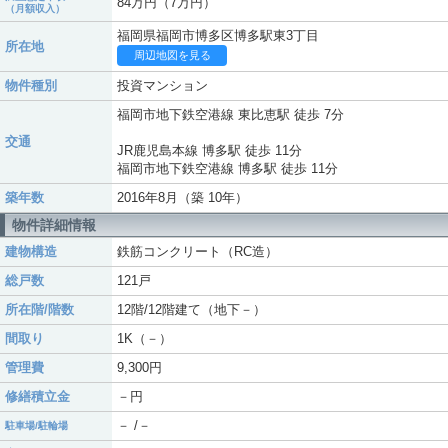
84万円（7万円）
（月額収入）
福岡県福岡市博多区博多駅東3丁目
所在地
周辺地図を見る
物件種別
投資マンション
福岡市地下鉄空港線 東比恵駅 徒歩 7分
交通
JR鹿児島本線 博多駅 徒歩 11分
福岡市地下鉄空港線 博多駅 徒歩 11分
築年数
2016年8月（築 10年）
物件詳細情報
建物構造
鉄筋コンクリート（RC造）
総戸数
121戸
所在階/階数
12階/12階建て（地下－）
間取り
1K（－）
管理費
9,300円
修繕積立金
－円
－ /－
駐車場/駐輪場