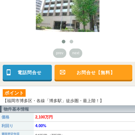
prev
next
電話問合せ
お問合せ【無料】
ポイント
【福岡市博多区・各線「博多駅」徒歩圏・最上階！】
物件基本情報
価格
2,100万円
利回り
4.00%
満室想定年収