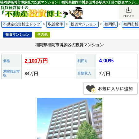
福岡県福岡市博多区の投資マンション｜福岡県福岡市博多区博多駅東3丁目の投資マンション 2,100万円 東比恵駅｜不動産投資博士
不動産投資博士トップ
>
収益物件
>
投資マンション
>
福岡県
>
福岡市博
投資マンション
その他
福岡県福岡市博多区の投資マンション
4.00%
2,100万円
価格
利回り
満室想定年
84万円
7万円
月額収入
収