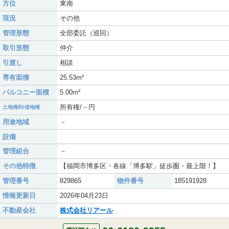
方位
東南
現況
その他
管理形態
全部委託（巡回）
取引形態
仲介
引渡し
相談
専有面積
25.53m²
バルコニー面積
5.00m²
所有権/－円
土地権利/借地権
用途地域
－
設備
管理組合
－
その他特徴
【福岡市博多区・各線「博多駅」徒歩圏・最上階！】
管理番号
829865
物件番号
185191928
情報更新日
2026年04月23日
不動産会社
株式会社リアール