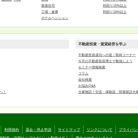
新築住宅
利回り15%以上
工場・倉庫
利回り16%以上
ホテルペンション
不動産投資・賃貸経営を学ぶ
不動産投資成功への道！取材コーナー
今月の不動産投資博士で勉強しよう
セミナー情報検索
コラム
会社検索
お悩みQ&A
へ！
大家物語！交流・体験談・部屋探訪大
利用規約
退会・停止申請
サイトマップ
リンクについて
プライバシ