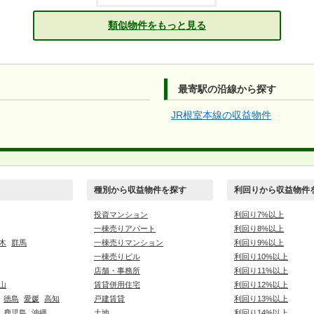
類似物件をもっと見る
最寄駅の沿線から探す
JR根室本線の収益物件
種別から収益物件を探す
利回りから収益物件
投資マンション
利回り7%以上
一棟売りアパート
利回り8%以上
木
群馬
一棟売りマンション
利回り9%以上
一棟売りビル
利回り10%以上
店舗・事務所
利回り11%以上
山
賃貸併用住宅
利回り12%以上
徳島
愛媛
高知
戸建賃貸
利回り13%以上
鹿児島
沖縄
土地
利回り14%以上