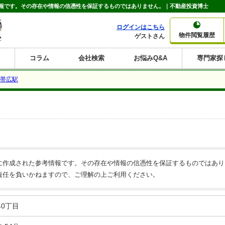
報です。その存在や情報の信憑性を保証するものではありません。｜不動産投資博士
ログインはこちら
物件閲覧履歴
ゲストさん
コラム
会社検索
お悩みQ&A
専門家探
大家さんコラム
賃貸経営コラム
購入コラム
売却コラム
帯広駅
種別から収益物件を探す
利回りから収益物件を探す
一棟売りマンション
一棟売りアパート
ホテルペンション
投資マンション
一棟売りビル
店舗・事務所
賃貸併用住宅
工場・倉庫
戸建賃貸
新築住宅
土地
利回り10%以上
利回り11%以上
利回り12%以上
利回り13%以上
利回り14%以上
利回り15%以上
利回り16%以上
利回り7%以上
利回り8%以上
利回り9%以上
に作成された参考情報です。その存在や情報の信憑性を保証するものではあり
責任を負いかねますので、ご理解の上ご利用ください。
0丁目