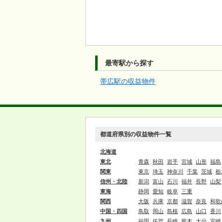
最寄駅から探す
帯広駅の収益物件
都道府県別の収益物件一覧
北海道
東北
青森
秋田
岩手
宮城
山形
福島
関東
東京
埼玉
神奈川
千葉
茨城
栃
信州・北陸
新潟
富山
石川
福井
長野
山梨
東海
静岡
愛知
岐阜
三重
関西
大阪
兵庫
京都
滋賀
奈良
和歌
中国・四国
鳥取
岡山
島根
広島
山口
香川
九州
福岡
佐賀
長崎
熊本
大分
宮崎