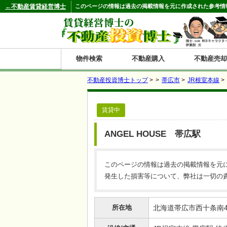
←不動産賃貸経営博士
このページの情報は過去の掲載情報を元に作成された参考情
物件検索
不動産購入
不動産売却
不動産投資博士トップ
>
>
帯広市
>
JR根室本線
>
都道府県別の収益物件一覧
賃貸中
北
東
関
信
東
関
中
九
神奈川
和歌山
鹿児島
青森
秋田
岩手
宮城
山形
福島
東京
埼玉
千葉
茨城
栃木
群馬
新潟
富山
石川
福井
長野
山梨
静岡
愛知
岐阜
三重
大阪
兵庫
京都
滋賀
奈良
鳥取
岡山
島根
広島
山口
香川
徳島
愛媛
高知
福岡
佐賀
長崎
熊本
大分
宮崎
沖縄
海
北
東
州・
海
西
国・
州
ANGEL HOUSE 帯広駅
道
北
四
このページの情報は過去の掲載情報を元
陸
国
発生した損害等について、弊社は一切の
所在地
北海道帯広市西十条南4