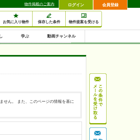
物件掲載のご案内
ログイン
会員登録
お気に入り物件
保存した条件
物件提案を受ける
し
学ぶ
動画チャンネル
セミナー情報検索
滞納・退去
相続・税金
金融・保険
空室対策
賃貸管理
土地活用
口コミ
特集から収益物件を探す
1,000万円以下小額投
早い者勝ち東京23区
10%以上アパート投
現況満室で安心物件
人気の築浅・新築物
資
資
件
内
ません。 また、このページの情報を基に