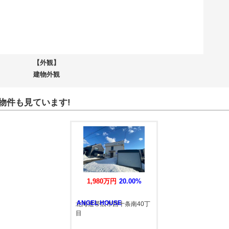
【外観】
建物外観
物件も見ています!
1,980万円
20.00%
ANGEL HOUSE
北海道帯広市西十条南40丁
目