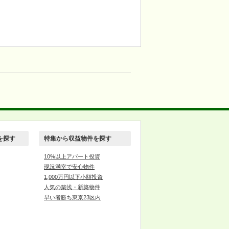
を探す
特集から収益物件を探す
10%以上アパート投資
現況満室で安心物件
1,000万円以下小額投資
人気の築浅・新築物件
早い者勝ち東京23区内