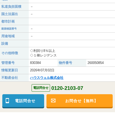
私道負担面積
－
国土法届出
－
都市計画
－
建築確認番号
用途地域
－
設備
◇利回り8％以上
その他特徴
◇１棟レジデンス
管理番号
830384
物件番号
260050854
情報更新日
2026年07月02日
不動産会社
ハウスウェル株式会社
0120-2103-07
電話問合せ
電話問合せ
お問合せ【無料】