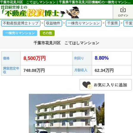
千葉市花見川区 こてはしマンション｜千葉県千葉市花見川区犢橋町の一棟売りマンション 8,500万円 新検見川駅｜不動産投資博士
不動産投資博士トップ
>
収益物件
>
一棟売りマンション
>
千葉県
>
千葉
一棟売りマンション
その他
千葉市花見川区 こてはしマンション
8.80%
8,500万円
価格
利回り
満室想定年
748.08万円
62.34万円
月額収入
収