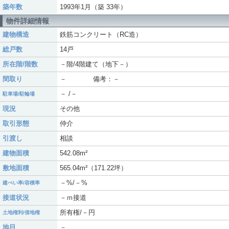
築年数
1993年1月（築 33年）
物件詳細情報
建物構造
鉄筋コンクリート（RC造）
総戸数
14戸
所在階/階数
－階/4階建て（地下－）
間取り
－ 備考：－
－ /－
駐車場/駐輪場
現況
その他
取引形態
仲介
引渡し
相談
建物面積
542.08m²
敷地面積
565.04m²（171.22坪）
－%/－%
建ぺい率/容積率
接道状況
－ｍ接道
所有権/－円
土地権利/借地権
地目
－