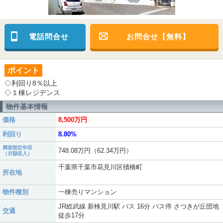
電話問合せ
お問合せ【無料】
ポイント
◇利回り8％以上
◇１棟レジデンス
物件基本情報
価格
8,500万円
利回り
8.80%
満室想定年収
748.08万円（62.34万円）
（月額収入）
千葉県千葉市花見川区犢橋町
所在地
物件種別
一棟売りマンション
JR総武線 新検見川駅 バス 16分 バス停 さつきが丘団地
交通
徒歩17分