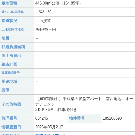
敷地面積
445.00m²公簿（134.85坪）
－%/－%
建ぺい率/容積率
接道状況
－ｍ接道
所有権/－円
土地権利/借地権
地目
－
私道負担面積
－
国土法届出
－
都市計画
－
建築確認番号
用途地域
－
設備
【満室稼働中】平成築の収益アパート 南西角地 オー
その他特徴
ナチェンジ
3ＤＫ×6戸 駐車場付き
管理番号
834245
物件番号
185208590
情報更新日
2026年05月21日