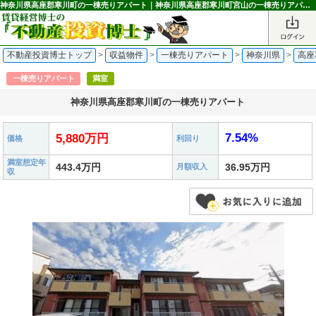
神奈川県高座郡寒川町の一棟売りアパート｜神奈川県高座郡寒川町宮山の一棟売りアパート 5,880万円 宮山駅｜不動産投資博士
不動産投資博士トップ
>
収益物件
>
一棟売りアパート
>
神奈川県
>
高座
一棟売りアパート
満室
神奈川県高座郡寒川町の一棟売りアパート
7.54%
5,880万円
価格
利回り
満室想定年
443.4万円
36.95万円
月額収入
収