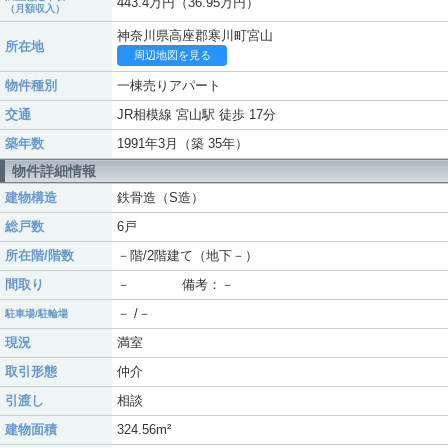
443.4万円（36.95万円）
（月額収入）
神奈川県高座郡寒川町宮山
所在地
周辺地図を見る
物件種別
一棟売りアパート
交通
JR相模線 宮山駅 徒歩 17分
築年数
1991年3月（築 35年）
物件詳細情報
建物構造
鉄骨造（S造）
総戸数
6戸
所在階/階数
－階/2階建て（地下－）
間取り
－ 備考：－
－ /－
駐車場/駐輪場
現況
満室
取引形態
仲介
引渡し
相談
建物面積
324.56m²