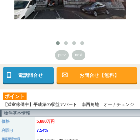
prev
next
電話問合せ
お問合せ【無料】
ポイント
【満室稼働中】平成築の収益アパート 南西角地 オーナチェンジ
物件基本情報
価格
5,880万円
利回り
7.54%
満室想定年収