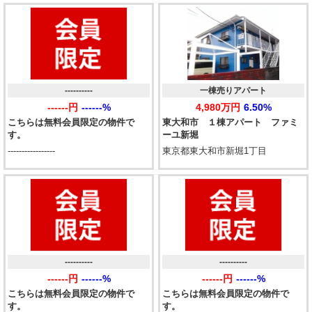
----------
一棟売りアパート
------円
------%
4,980万円
6.50%
こちらは無料会員限定の物件で
東大和市 １棟アパート ファミ
す。
ーユ新堀
-----------------
東京都東大和市新堀1丁目
----------
----------
------円
------%
------円
------%
こちらは無料会員限定の物件で
こちらは無料会員限定の物件で
す。
す。