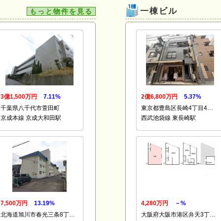
一棟ビル
もっと物件を見る
3億1,500万円
7.11%
2億6,800万円
5.37%
千葉県八千代市萱田町
東京都豊島区長崎4丁目4…
京成本線 京成大和田駅
西武池袋線 東長崎駅
7,500万円
13.19%
4,280万円
－%
北海道旭川市春光三条8丁…
大阪府大阪市港区弁天3丁…