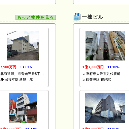
一棟ビル
もっと物件を見る
7,500万円
13.19%
1億3,000万円
11.10%
北海道旭川市春光三条8丁…
大阪府東大阪市足代新町
JR宗谷本線 新旭川駅
近鉄難波線 布施駅