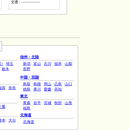
交通：----------------
信州・北陸
心
埼玉
新潟
富山
石川
福井
山梨
栃木
長野
中国・四国
鳥取
島根
岡山
広島
山口
滋賀
奈良
徳島
香川
愛媛
高知
東北
青森
岩手
宮城
秋田
山形
三重
福島
北海道
熊本
大分
北海道