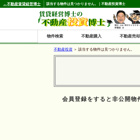
←不動産賃貸経営博士
該当する物件は見つかりません。｜不動産投資博士
物件検索
不動産購入
不動産売却
不動産投資
＞ 該当する物件は見つかりません。
都道府県別の収益物件一覧
北
東
関
信
東
関
中
九
神奈川
和歌山
鹿児島
青森
秋田
岩手
宮城
山形
福島
東京
埼玉
千葉
茨城
栃木
群馬
新潟
富山
石川
福井
長野
山梨
静岡
愛知
岐阜
三重
大阪
兵庫
京都
滋賀
奈良
鳥取
岡山
島根
広島
山口
香川
徳島
愛媛
高知
福岡
佐賀
長崎
熊本
大分
宮崎
沖縄
海
北
東
州・
海
西
国・
州
道
北
四
会員登録をすると非公開物
陸
国