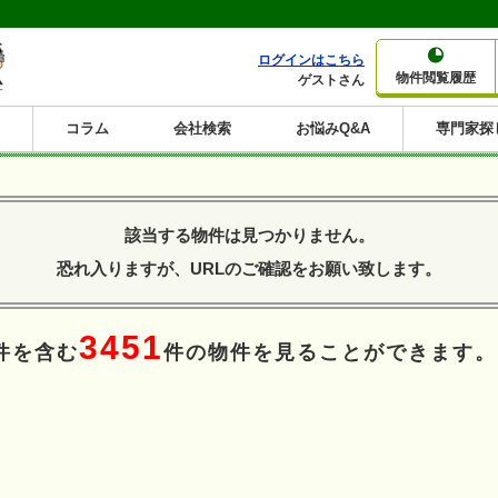
ログインはこちら
物件閲覧履歴
ゲストさん
コラム
会社検索
お悩みQ&A
専門家探
大家さんコラム
賃貸経営コラム
購入コラム
売却コラム
種別から収益物件を探す
利回りから収益物件を探す
該当する物件は見つかりません。
一棟売りマンション
一棟売りアパート
ホテルペンション
投資マンション
一棟売りビル
店舗・事務所
賃貸併用住宅
工場・倉庫
戸建賃貸
新築住宅
土地
利回り10%以上
利回り11%以上
利回り12%以上
利回り13%以上
利回り14%以上
利回り15%以上
利回り16%以上
利回り7%以上
利回り8%以上
利回り9%以上
恐れ入りますが、URLのご確認をお願い致します。
3451
件を含む
件の物件を見ることができます。