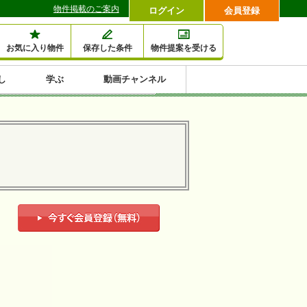
物件掲載のご案内
ログイン
会員登録
お気に入り物件
保存した条件
物件提案を受ける
し
学ぶ
動画チャンネル
セミナー情報検索
滞納・退去
相続・税金
金融・保険
空室対策
賃貸管理
土地活用
口コミ
特集から収益物件を探す
1,000万円以下小額投
早い者勝ち東京23区
10%以上アパート投
現況満室で安心物件
人気の築浅・新築物
資
資
件
内