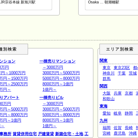
JR宗谷本線 新旭川駅
Osaka … 朝潮橋駅
種別検索
エリア別検索
関東
ンション
一棟売りマンション
0万円
～3000万円
東京
東京23区
都
万円～1000万円
3000万円～5000万円
神奈川
千葉
茨城
0万円～1500万円
5000万円～8000万円
群馬
0万円～2500万円
8000万円～1億円
関西
0万円～
1億円～
大阪
兵庫
京都
りアパート
一棟売りビル
和歌山
00万円
～3000万円
東海
0万円～5000万円
3000万円～5000万円
愛知
岐阜
静岡
0万円～8000万円
5000万円～8000万円
0万円～1億円
8000万円～1億円
九州
円～
1億円～
福岡
佐賀
長崎
宮崎
鹿児島
沖縄
事務所
賃貸併用住宅
戸建賃貸
新築住宅・土地
工