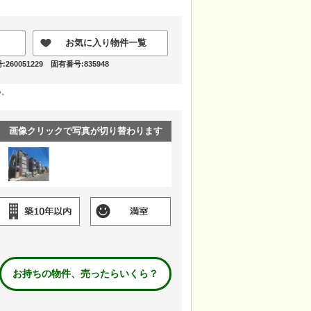
お気に入り物件一覧
60051229 固有番号:835948
い。
画像クリックで写真が切り替わります
お持ちの物件、売ったらいくら？