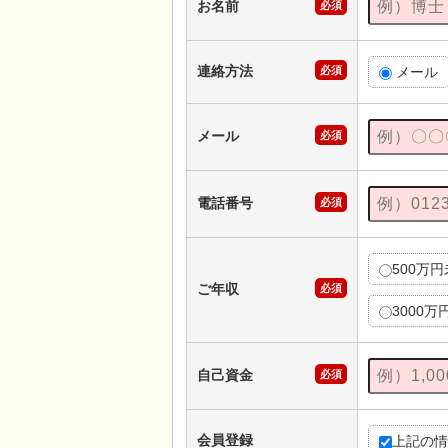
お名前
必須
連絡方法
必須
メール
メール
必須
電話番号
必須
500万
ご年収
必須
3000万
自己資金
必須
会員登録
上記の情