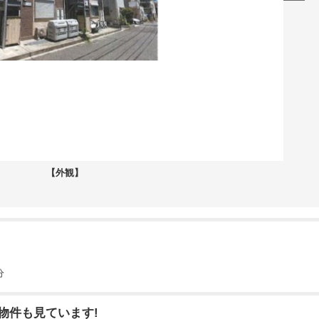
【外観】
分
物件も見ています!