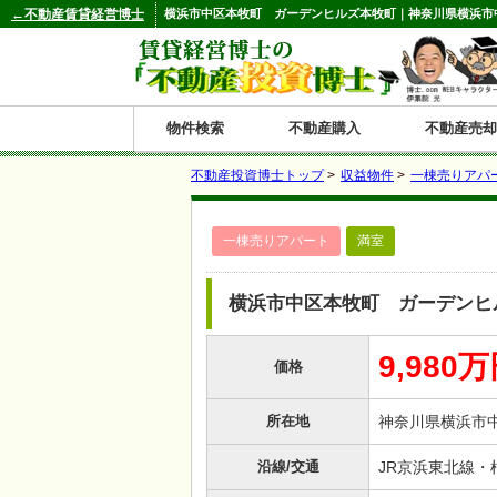
←不動産賃貸経営博士
横浜市中区本牧町 ガーデンヒルズ本牧町｜神奈川県横浜市中区
物件検索
不動産購入
不動産売却
不動産投資博士トップ
>
収益物件
>
一棟売りアパ
都道府県別の収益物件一覧
一棟売りアパート
満室
北
東
関
信
東
関
中
九
神奈川
和歌山
鹿児島
青森
秋田
岩手
宮城
山形
福島
東京
埼玉
千葉
茨城
栃木
群馬
新潟
富山
石川
福井
長野
山梨
静岡
愛知
岐阜
三重
大阪
兵庫
京都
滋賀
奈良
鳥取
岡山
島根
広島
山口
香川
徳島
愛媛
高知
福岡
佐賀
長崎
熊本
大分
宮崎
沖縄
海
北
東
州・
海
西
国・
州
横浜市中区本牧町 ガーデンヒ
道
北
四
9,980
価格
陸
国
所在地
神奈川県横浜市
沿線/交通
JR京浜東北線・根