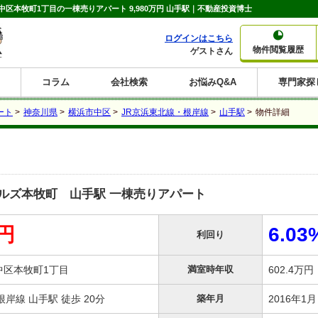
本牧町1丁目の一棟売りアパート 9,980万円 山手駅｜不動産投資博士
ログインはこちら
物件閲覧履歴
ゲストさん
コラム
会社検索
お悩みQ&A
専門家探
大家さんコラム
賃貸経営コラム
購入コラム
売却コラム
ート
>
神奈川県
>
横浜市中区
>
JR京浜東北線・根岸線
>
山手駅
>
物件詳細
種別から収益物件を探す
利回りから収益物件を探す
一棟売りマンション
一棟売りアパート
ホテルペンション
投資マンション
一棟売りビル
店舗・事務所
賃貸併用住宅
工場・倉庫
戸建賃貸
新築住宅
土地
利回り10%以上
利回り11%以上
利回り12%以上
利回り13%以上
利回り14%以上
利回り15%以上
利回り16%以上
利回り7%以上
利回り8%以上
利回り9%以上
ルズ本牧町 山手駅 一棟売りアパート
万円
6.03
利回り
中区本牧町1丁目
満室時年収
602.4万
岸線 山手駅 徒歩 20分
築年月
2016年1