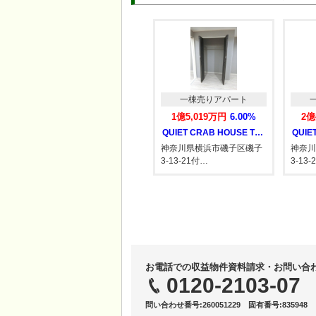
一棟売りアパート
一棟売りアパート
一棟売りアパー
5,800万円
----%
1億5,019万円
6.00%
2億4,309万円
6.
QUIET CRAB HOUSE TOG…
神奈川県横浜市磯子区磯子
神奈川県横浜市磯子
3-13-21付…
3-13-21付…
お電話での収益物件資料請求・お問い合
0120-2103-07
問い合わせ番号:260051229 固有番号:835948