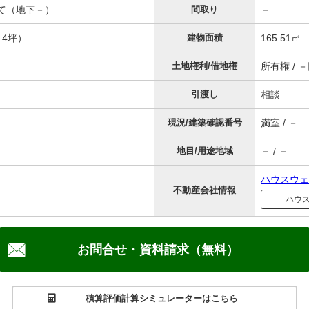
階建て（地下－）
間取り
－
2.4坪）
建物面積
165.51㎡
土地権利/借地権
所有権 / 
引渡し
相談
現況/建築確認番号
満室 / －
地目/用途地域
－ / －
ハウスウェ
不動産会社情報
ハウ
お問合せ・資料請求（無料）
積算評価計算シミュレーターはこちら