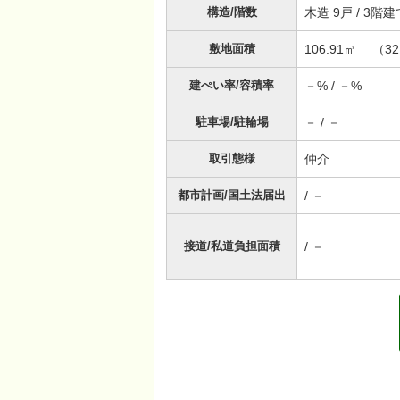
構造/階数
木造 9戸 / 3
敷地面積
106.91㎡ （3
建ぺい率/容積率
－% / －%
駐車場/駐輪場
－ / －
取引態様
仲介
都市計画/国土法届出
/ －
接道/私道負担面積
/ －