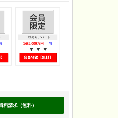
一棟売りアパート
一棟売りアパート
一棟売りア
1億5,000万円
----%
1億4,740万円
6.00%
9,716万円
QUIET CRAB HOUSE mix…
神奈川県横浜市保土ケ谷区
神奈川県横浜市
瀬戸ケ谷町126…
1519-2
資料請求（無料）