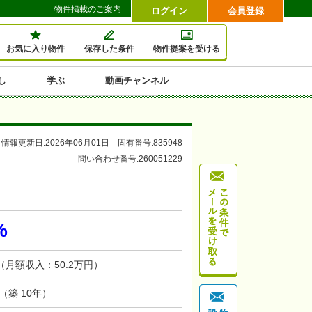
物件掲載のご案内
ログイン
会員登録
お気に入り物件
保存した条件
物件提案を受ける
し
学ぶ
動画チャンネル
セミナー情報検索
滞納・退去
相続・税金
金融・保険
空室対策
賃貸管理
土地活用
口コミ
特集から収益物件を探す
情報更新日:2026年06月01日 固有番号:835948
1,000万円以下小額投
早い者勝ち東京23区
10%以上アパート投
現況満室で安心物件
人気の築浅・新築物
問い合わせ番号:260051229
資
資
件
内
%
円（月額収入：50.2万円）
月（築 10年）