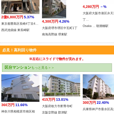
4,280万円
－%
大阪府大阪市港区弁天
2億6,800万円
5.37%
丁…
4,300万円
4.26%
東京都豊島区長崎4丁目4…
Osaka … 朝潮橋駅
大阪府堺市堺区中瓦町1丁
西武池袋線 東長崎駅
南海高野線 堺東駅
必見！高利回り物件
※左右にスライドで物件が見れます。
区分マンション
もっと見る＞＞
415万円
13.01%
300万円
22.40%
360万円
11.66%
大阪府枚方市釈尊寺町
兵庫県神戸市垂水区高
神奈川県相模原市南区相
京阪交野線 郡津駅