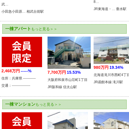
8…
武…
JR東海道・… 垂水駅
小田急小田原… 相武台前駅
一棟アパート
もっと見る＞＞
980万円
19.34%
2,468万円
-----%
7,700万円
15.53%
北海道滝川市西町4丁
住所：兵庫県 -----------
大阪府和泉市山荘町1丁目
JR函館本線 滝川駅
交通：----------------
JR阪和線 信太山駅
一棟マンション
もっと見る＞＞