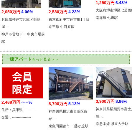
1,250万円
6.43%
大阪府堺市堺区七道西
2,050万円
4.06%
2,580万円
4.23%
南海線 七道駅
兵庫県神戸市兵庫区鍛冶
東京都府中市住吉町1丁目
屋…
京王線 中河原駅
神戸市営地下… 中央市場前
駅
一棟アパート
もっと見る＞＞
3,900万円
8.86%
2,468万円
-----%
8,700万円
5.13%
神奈川県横須賀市富士
住所：兵庫県 -----------
神奈川県横浜市青葉区藤
町…
交通：----------------
が…
京急本線 県立大学駅
東急田園都市… 藤が丘駅