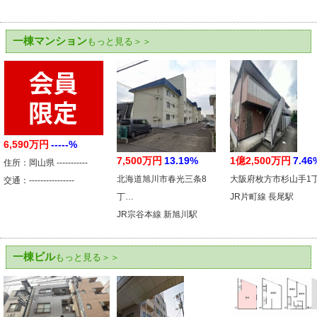
一棟マンション
もっと見る＞＞
6,590万円
-----%
7,500万円
13.19%
1億2,500万円
7.46
住所：岡山県 -----------
北海道旭川市春光三条8
大阪府枚方市杉山手1
交通：----------------
丁…
JR片町線 長尾駅
JR宗谷本線 新旭川駅
一棟ビル
もっと見る＞＞