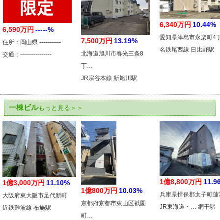
6,340万円
10.44%
6,590万円
-----%
愛知県津島市永楽町4
7,500万円
13.19%
住所：岡山県 -----------
名鉄尾西線 日比野駅
北海道旭川市春光三条8
交通：----------------
丁…
JR宗谷本線 新旭川駅
一棟ビル
もっと見る＞＞
1億8,800万円
11.9
1億3,000万円
11.10%
1億800万円
10.03%
兵庫県揖保郡太子町蓮
大阪府東大阪市足代新町
京都府京都市東山区祇園
JR東海道・… 網干駅
近鉄難波線 布施駅
町…