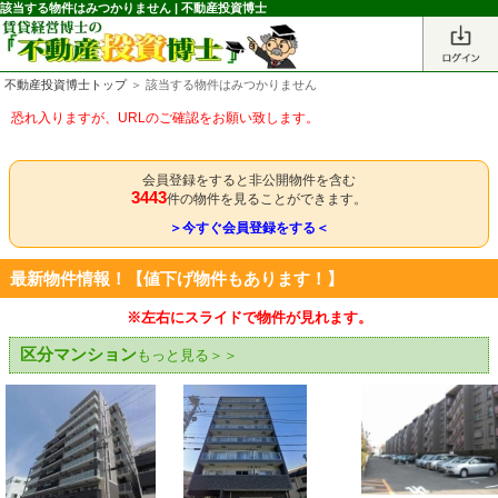
該当する物件はみつかりません | 不動産投資博士
不動産投資博士トップ
＞ 該当する物件はみつかりません
恐れ入りますが、URLのご確認をお願い致します。
会員登録をすると非公開物件を含む
3443
件の物件を見ることができます。
＞今すぐ会員登録をする＜
最新物件情報！【値下げ物件もあります！】
※左右にスライドで物件が見れます。
区分マンション
もっと見る＞＞