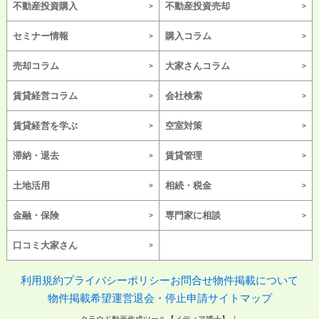
不動産投資購入
不動産投資売却
大野城市南大利
大野城市南ケ丘
セミナー情報
購入コラム
大野城市宮野台
大野城市紫台
大野城市山田
大野城市横峰
売却コラム
大家さんコラム
大野城市若草
賃貸経営コラム
会社検索
賃貸経営を学ぶ
空室対策
滞納・退去
賃貸管理
土地活用
相続・税金
金融・保険
専門家に相談
口コミ大家さん
利用規約
プライバシーポリシー
お問合せ
物件掲載について
物件掲載希望
運営
退会・停止申請
サイトマップ
クラウド動画作成ツール【メディア博士】