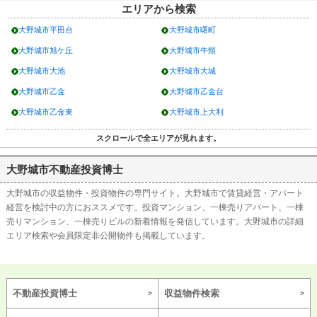
エリアから
検索
大野城市平田台
大野城市曙町
大野城市旭ケ丘
大野城市牛頸
大野城市大池
大野城市大城
大野城市乙金
大野城市乙金台
大野城市乙金東
大野城市上大利
大野城市川久保
大野城市瓦田
大野城市栄町
大野城市雑餉隈町
大野城市不動産投資博士
大野城市下大利
大野城市下大利団地
大野城市の収益物件・投資物件の専門サイト。大野城市で賃貸経営・アパート
大野城市白木原
大野城市中央
経営を検討中の方におススメです。投資マンション、一棟売りアパート、一棟
大野城市月の浦
大野城市筒井
売りマンション、一棟売りビルの新着情報を発信しています。大野城市の詳細
エリア検索や会員限定非公開物件も掲載しています。
大野城市つつじケ丘
大野城市中
大野城市仲畑
大野城市錦町
大野城市畑ケ坂
大野城市東大利
不動産投資博士
収益物件検索
大野城市平野台
大野城市御笠川
大野城市瑞穂町
大野城市緑ケ丘