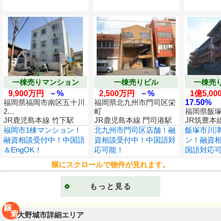
一棟売りマンション
一棟売りビル
一棟売
9,900万円
－%
2,500万円
－%
1億5,0
福岡県福岡市南区五十川
福岡県北九州市門司区栄
17.50%
2…
町
福岡県飯
JR鹿児島本線 竹下駅
JR鹿児島本線 門司港駅
JR筑豊本
福岡市1棟マンション！
北九州市門司区店舗！融
飯塚市川津
融資相談受付中！中国語
資相談受付中！中国語対
ン！融資
＆EngOK！
応可能！
国語対応
もっと見る
大野城市詳細エリア