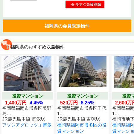
福岡県の会員限定物件
福岡県のおすすめ収益物件
投資マンション
投資マンション
投資
1,400万円
4.45%
520万円
8.25%
2,600万
福岡県福岡市博多区美野
福岡県福岡市博多区千代
福岡県福
島…
1…
1…
JR鹿児島本線 博多駅
JR鹿児島本線 吉塚駅
福岡市地下
県庁口駅
アソシアグロッツォ博多
福岡県福岡市博多区の投
福岡県福
資マンション
資マンシ