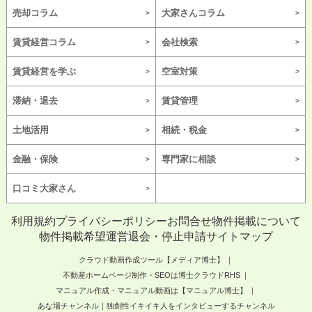
売却コラム
大家さんコラム
賃貸経営コラム
会社検索
賃貸経営を学ぶ
空室対策
滞納・退去
賃貸管理
土地活用
相続・税金
金融・保険
専門家に相談
口コミ大家さん
利用規約
プライバシーポリシー
お問合せ
物件掲載について
物件掲載希望
運営
退会・停止申請
サイトマップ
クラウド動画作成ツール【メディア博士】
不動産ホームページ制作・SEOは博士クラウドRHS
マニュアル作成・マニュアル動画は【マニュアル博士】
あな場チャンネル｜独創性イキイキ人をインタビューするチャンネル