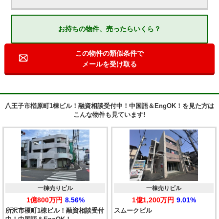
お持ちの物件、売ったらいくら？
この物件の類似条件で
メールを受け取る
八王子市楢原町1棟ビル！融資相談受付中！中国語＆EngOK！を見た方は
こんな物件も見ています!
一棟売りビル
一棟売りビル
1億800万円
8.56%
1億1,200万円
9.01%
所沢市榎町1棟ビル！融資相談受付
スムークビル