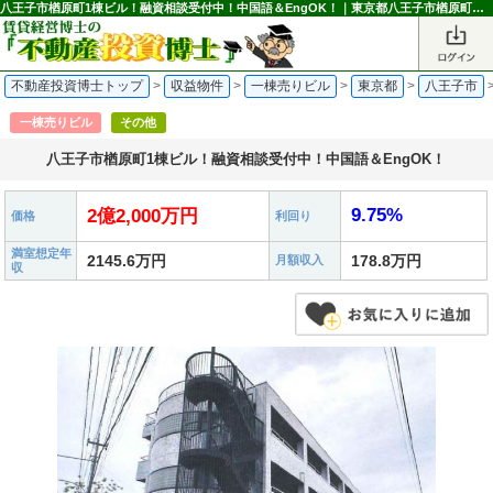
八王子市楢原町1棟ビル！融資相談受付中！中国語＆EngOK！｜東京都八王子市楢原町の一棟売りビル 2億2,000万円 八王子駅｜不動産投資博士
不動産投資博士トップ
>
収益物件
>
一棟売りビル
>
東京都
>
八王子市
一棟売りビル
その他
八王子市楢原町1棟ビル！融資相談受付中！中国語＆EngOK！
9.75%
2億2,000万円
価格
利回り
満室想定年
2145.6万円
178.8万円
月額収入
収