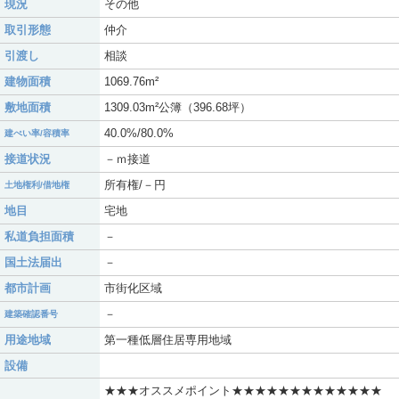
現況
その他
取引形態
仲介
引渡し
相談
建物面積
1069.76m²
敷地面積
1309.03m²公簿（396.68坪）
40.0%/80.0%
建ぺい率/容積率
接道状況
－ｍ接道
所有権/－円
土地権利/借地権
地目
宅地
私道負担面積
－
国土法届出
－
都市計画
市街化区域
－
建築確認番号
用途地域
第一種低層住居専用地域
設備
★★★オススメポイント★★★★★★★★★★★★★