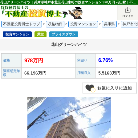
花山グリーンハイツ｜兵庫県神戸市北区花山東町の投資マンション 978万円 花山駅｜不動産投資博士
不動産投資博士トップ
>
収益物件
>
投資マンション
>
兵庫県
>
神戸市北
投資マンション
満室
プライスダウン
花山グリーンハイツ
6.76%
978万円
価格
利回り
満室想定年
66.196万円
5.5163万円
月額収入
収