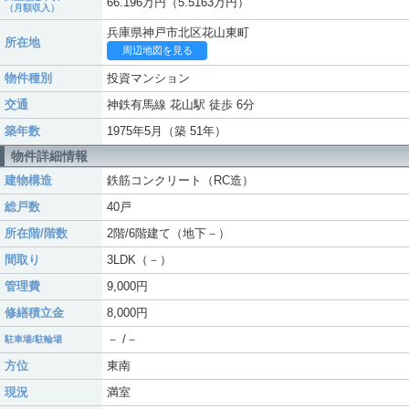
66.196万円（5.5163万円）
（月額収入）
兵庫県神戸市北区花山東町
所在地
周辺地図を見る
物件種別
投資マンション
交通
神鉄有馬線 花山駅 徒歩 6分
築年数
1975年5月（築 51年）
物件詳細情報
建物構造
鉄筋コンクリート（RC造）
総戸数
40戸
所在階/階数
2階/6階建て（地下－）
間取り
3LDK（－）
管理費
9,000円
修繕積立金
8,000円
－ /－
駐車場/駐輪場
方位
東南
現況
満室