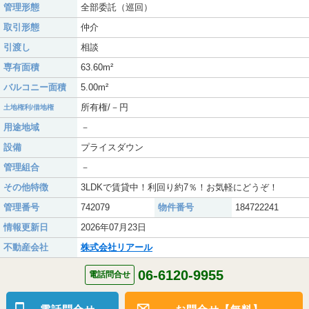
管理形態
全部委託（巡回）
取引形態
仲介
引渡し
相談
専有面積
63.60m²
バルコニー面積
5.00m²
所有権/－円
土地権利/借地権
用途地域
－
設備
プライスダウン
管理組合
－
その他特徴
3LDKで賃貸中！利回り約7％！お気軽にどうぞ！
管理番号
742079
物件番号
184722241
情報更新日
2026年07月23日
不動産会社
株式会社リアール
06-6120-9955
電話問合せ