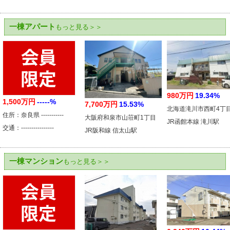
一棟アパート
もっと見る＞＞
980万円
19.34%
1,500万円
-----%
7,700万円
15.53%
北海道滝川市西町4丁
住所：奈良県 -----------
大阪府和泉市山荘町1丁目
JR函館本線 滝川駅
交通：----------------
JR阪和線 信太山駅
一棟マンション
もっと見る＞＞