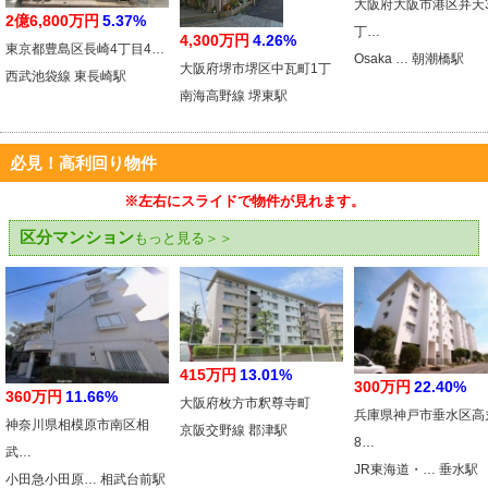
大阪府大阪市港区弁天
2億6,800万円
5.37%
丁…
4,300万円
4.26%
東京都豊島区長崎4丁目4…
Osaka … 朝潮橋駅
大阪府堺市堺区中瓦町1丁
西武池袋線 東長崎駅
南海高野線 堺東駅
必見！高利回り物件
※左右にスライドで物件が見れます。
区分マンション
もっと見る＞＞
415万円
13.01%
300万円
22.40%
360万円
11.66%
大阪府枚方市釈尊寺町
兵庫県神戸市垂水区高
神奈川県相模原市南区相
京阪交野線 郡津駅
8…
武…
JR東海道・… 垂水駅
小田急小田原… 相武台前駅