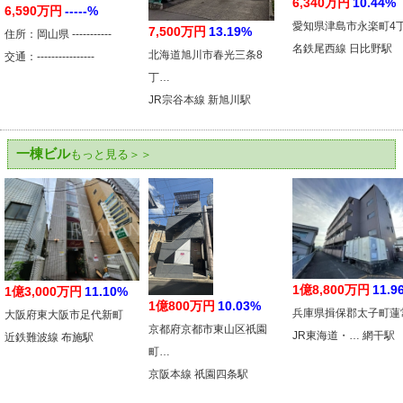
6,340万円
10.44%
6,590万円
-----%
愛知県津島市永楽町4
7,500万円
13.19%
住所：岡山県 -----------
名鉄尾西線 日比野駅
北海道旭川市春光三条8
交通：----------------
丁…
JR宗谷本線 新旭川駅
一棟ビル
もっと見る＞＞
1億8,800万円
11.9
1億3,000万円
11.10%
1億800万円
10.03%
兵庫県揖保郡太子町蓮
大阪府東大阪市足代新町
京都府京都市東山区祇園
JR東海道・… 網干駅
近鉄難波線 布施駅
町…
京阪本線 祇園四条駅