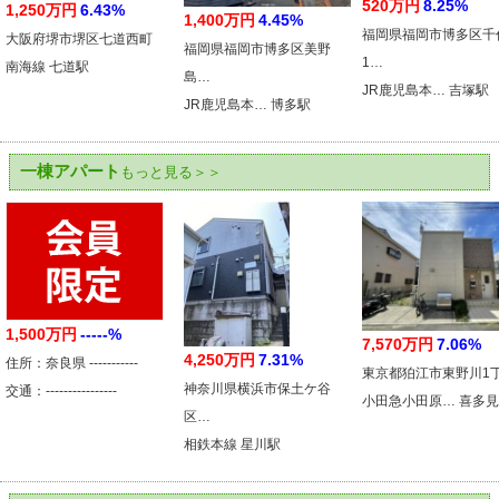
520万円
8.25%
1,250万円
6.43%
1,400万円
4.45%
福岡県福岡市博多区千
大阪府堺市堺区七道西町
福岡県福岡市博多区美野
1…
南海線 七道駅
島…
JR鹿児島本… 吉塚駅
JR鹿児島本… 博多駅
一棟アパート
もっと見る＞＞
1,500万円
-----%
7,570万円
7.06%
4,250万円
7.31%
住所：奈良県 -----------
東京都狛江市東野川1
神奈川県横浜市保土ケ谷
交通：----------------
小田急小田原… 喜多
区…
相鉄本線 星川駅