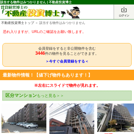
該当する物件はみつかりません | 不動産投資博士
不動産投資博士トップ
＞ 該当する物件はみつかりません
恐れ入りますが、URLのご確認をお願い致します。
会員登録をすると非公開物件を含む
3446
件の物件を見ることができます。
＞今すぐ会員登録をする＜
最新物件情報！【値下げ物件もあります！】
※左右にスライドで物件が見れます。
区分マンション
もっと見る＞＞