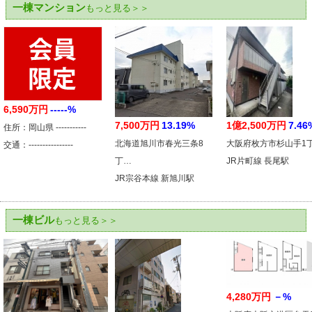
一棟マンション
もっと見る＞＞
6,590万円
-----%
7,500万円
13.19%
1億2,500万円
7.46
住所：岡山県 -----------
北海道旭川市春光三条8
大阪府枚方市杉山手1
交通：----------------
丁…
JR片町線 長尾駅
JR宗谷本線 新旭川駅
一棟ビル
もっと見る＞＞
4,280万円
－%