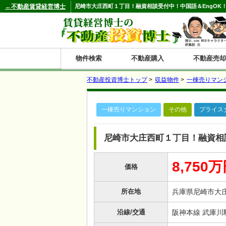
←不動産賃貸経営博士
尼崎市大庄西町１丁目！融資相談受付中！中国語＆EngOK！
物件検索
不動産購入
不動産売却
不動産投資博士トップ
>
収益物件
>
一棟売りマン
都道府県別の収益物件一覧
一棟売りマンション
その他
プライス
北
東
関
信
東
関
中
九
神奈川
和歌山
鹿児島
青森
秋田
岩手
宮城
山形
福島
東京
埼玉
千葉
茨城
栃木
群馬
新潟
富山
石川
福井
長野
山梨
静岡
愛知
岐阜
三重
大阪
兵庫
京都
滋賀
奈良
鳥取
岡山
島根
広島
山口
香川
徳島
愛媛
高知
福岡
佐賀
長崎
熊本
大分
宮崎
沖縄
海
北
東
州・
海
西
国・
州
尼崎市大庄西町１丁目！融資相談
道
北
四
8,750
価格
陸
国
所在地
兵庫県尼崎市大
沿線/交通
阪神本線 武庫川駅