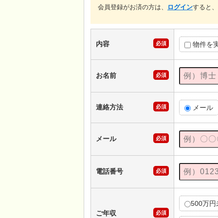
会員登録がお済の方は、
ログイン
すると、
内容
必須
物件を
お名前
必須
連絡方法
必須
メール
メール
必須
電話番号
必須
500万
ご年収
必須