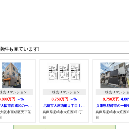
物件も見ています!
棟売りマンション
一棟売りマンション
一棟売りマンシ
8,800万円
－%
8,750万円
－%
8,750万円
4.8
大阪府大阪市西成区の一棟売りマンション
尼崎市大庄西町１丁目！融資相談受付中！中…
大阪市西成区天下茶
兵庫県尼崎市大庄西町1丁
兵庫県尼崎市大庄西町
目
目
目