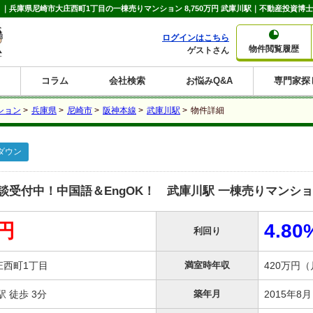
｜兵庫県尼崎市大庄西町1丁目の一棟売りマンション 8,750万円 武庫川駅｜不動産投資博士
ログインはこちら
物件閲覧履歴
ゲストさん
コラム
会社検索
お悩みQ&A
専門家探
大家さんコラム
賃貸経営コラム
購入コラム
売却コラム
ション
>
兵庫県
>
尼崎市
>
阪神本線
>
武庫川駅
>
物件詳細
種別から収益物件を探す
利回りから収益物件を探す
ダウン
一棟売りマンション
一棟売りアパート
ホテルペンション
投資マンション
一棟売りビル
店舗・事務所
賃貸併用住宅
工場・倉庫
戸建賃貸
新築住宅
土地
利回り10%以上
利回り11%以上
利回り12%以上
利回り13%以上
利回り14%以上
利回り15%以上
利回り16%以上
利回り7%以上
利回り8%以上
利回り9%以上
受付中！中国語＆EngOK！ 武庫川駅 一棟売りマンシ
万円
4.80
利回り
庄西町1丁目
満室時年収
420万円
 徒歩 3分
築年月
2015年8