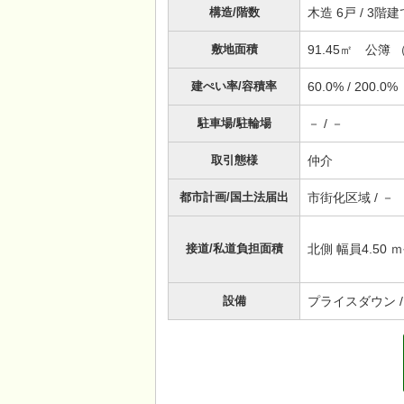
構造/階数
木造 6戸 / 3
敷地面積
91.45㎡ 公簿 （
建ぺい率/容積率
60.0% / 200.0%
駐車場/駐輪場
－ / －
取引態様
仲介
都市計画/国土法届出
市街化区域 / －
接道/私道負担面積
北側 幅員4.50 ｍ
設備
プライスダウン /