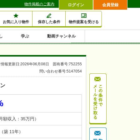
物件掲載のご案内
ログイン
会員登録
お気に入り物件
保存した条件
物件提案を受ける
し
学ぶ
動画チャンネル
セミナー情報検索
滞納・退去
相続・税金
金融・保険
空室対策
賃貸管理
土地活用
口コミ
特集から収益物件を探す
情報更新日:2026年06月08日 固有番号:752255
1,000万円以下小額投
早い者勝ち東京23区
10%以上アパート投
現況満室で安心物件
人気の築浅・新築物
問い合わせ番号:5147054
資
資
件
内
ョン
%
（月額収入：35万円）
月（築 11年）