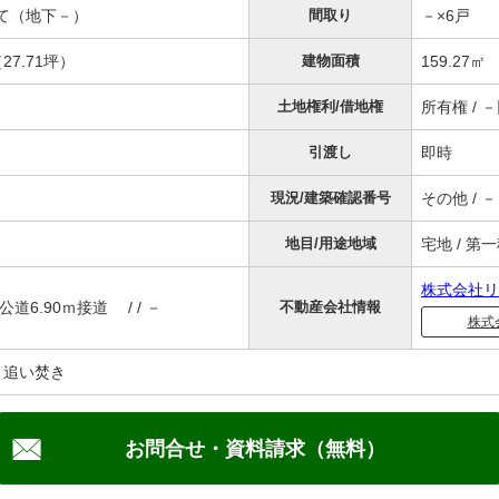
階建て（地下－）
間取り
－×6戸
27.71坪）
建物面積
159.27㎡
土地権利/借地権
所有権 / 
引渡し
即時
現況/建築確認番号
その他 / －
地目/用途地域
宅地 / 第
株式会社リ
公道6.90ｍ接道 / / －
不動産会社情報
株式
 追い焚き
お問合せ・資料請求（無料）