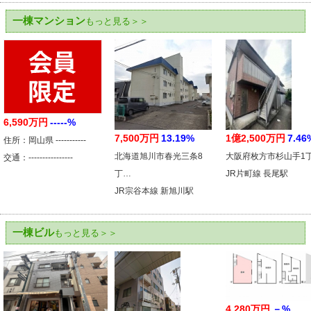
一棟マンション
もっと見る＞＞
6,590万円
-----%
7,500万円
13.19%
1億2,500万円
7.46
住所：岡山県 -----------
北海道旭川市春光三条8
大阪府枚方市杉山手1
交通：----------------
丁…
JR片町線 長尾駅
JR宗谷本線 新旭川駅
一棟ビル
もっと見る＞＞
4,280万円
－%