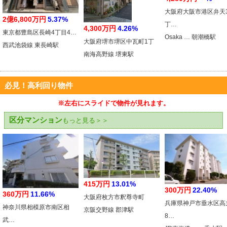
大阪府大阪市港区弁天
2億6,800万円
5.37%
丁…
4,300万円
4.26%
東京都豊島区長崎4丁目4…
Osaka … 朝潮橋駅
大阪府堺市堺区中瓦町1丁
西武池袋線 東長崎駅
南海高野線 堺東駅
必見！高利回り物件
※左右にスライドで物件が見れます。
区分マンション
もっと見る＞＞
415万円
13.01%
300万円
22.40%
360万円
11.66%
大阪府枚方市釈尊寺町
兵庫県神戸市垂水区高
神奈川県相模原市南区相
京阪交野線 郡津駅
8…
武…