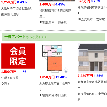
520万円
8.25%
1,250万円
6.43%
1,400万円
4.45%
福岡県福岡市博多区千
大阪府堺市堺区七道西町
福岡県福岡市博多区美野
1…
南海線 七道駅
島…
JR鹿児島本… 吉塚駅
JR鹿児島本… 博多駅
一棟アパート
もっと見る＞＞
1,500万円
-----%
7,280万円
4.85%
1,050万円
12.48%
住所：奈良県 -----------
京都府京都市北区鷹峯
新潟県上越市春日山町3
交通：----------------
土…
丁…
京福電気鉄道… 北野
JR信越本線 春日山駅
駅