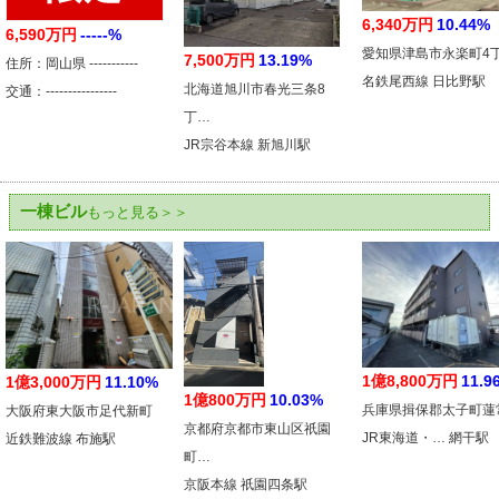
6,340万円
10.44%
6,590万円
-----%
愛知県津島市永楽町4
7,500万円
13.19%
住所：岡山県 -----------
名鉄尾西線 日比野駅
北海道旭川市春光三条8
交通：----------------
丁…
JR宗谷本線 新旭川駅
一棟ビル
もっと見る＞＞
1億8,800万円
11.9
1億3,000万円
11.10%
1億800万円
10.03%
兵庫県揖保郡太子町蓮
大阪府東大阪市足代新町
京都府京都市東山区祇園
JR東海道・… 網干駅
近鉄難波線 布施駅
町…
京阪本線 祇園四条駅