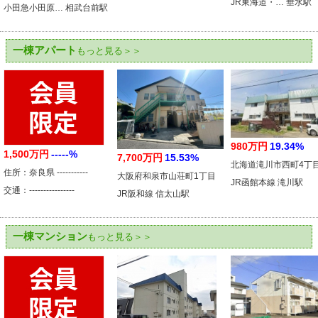
JR東海道・… 垂水駅
小田急小田原… 相武台前駅
一棟アパート
もっと見る＞＞
980万円
19.34%
1,500万円
-----%
7,700万円
15.53%
北海道滝川市西町4丁
住所：奈良県 -----------
大阪府和泉市山荘町1丁目
JR函館本線 滝川駅
交通：----------------
JR阪和線 信太山駅
一棟マンション
もっと見る＞＞