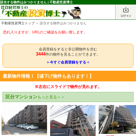
該当する物件はみつかりません | 不動産投資博士
不動産投資博士トップ
＞ 該当する物件はみつかりません
恐れ入りますが、URLのご確認をお願い致します。
会員登録をすると非公開物件を含む
3444
件の物件を見ることができます。
＞今すぐ会員登録をする＜
最新物件情報！【値下げ物件もあります！】
※左右にスライドで物件が見れます。
区分マンション
もっと見る＞＞