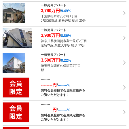
一棟売りアパート
3,780万円
/
9.49%
千葉県松戸市八ケ崎1丁目
JR武蔵野線 新松戸駅 徒歩 20分
一棟売りアパート
3,900万円
/
8.86%
神奈川県横須賀市富士見町2丁目
京急本線 県立大学駅 徒歩 13分
一棟売りアパート
3,500万円
/
8.22%
埼玉県入間市久保稲荷2丁目
駅
--------
--------円
/
--------%
無料会員登録で会員限定物件を
ご覧いただけます！
--------
--------円
/
--------%
無料会員登録で会員限定物件を
ご覧いただけます！