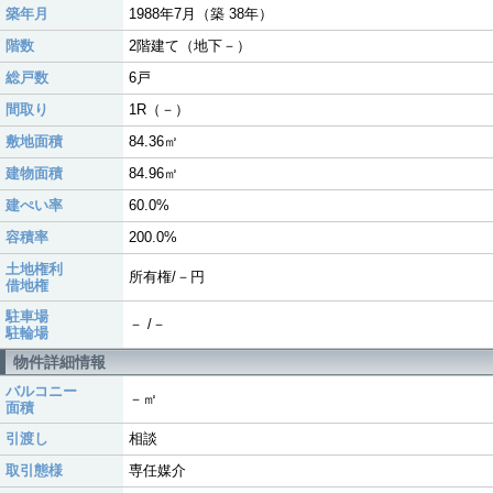
築年月
1988年7月（築 38年）
階数
2階建て（地下－）
総戸数
6戸
間取り
1R（－）
敷地面積
84.36㎡
建物面積
84.96㎡
建ぺい率
60.0%
容積率
200.0%
土地権利
所有権/－円
借地権
駐車場
－ /－
駐輪場
物件詳細情報
バルコニー
－㎡
面積
引渡し
相談
取引態様
専任媒介