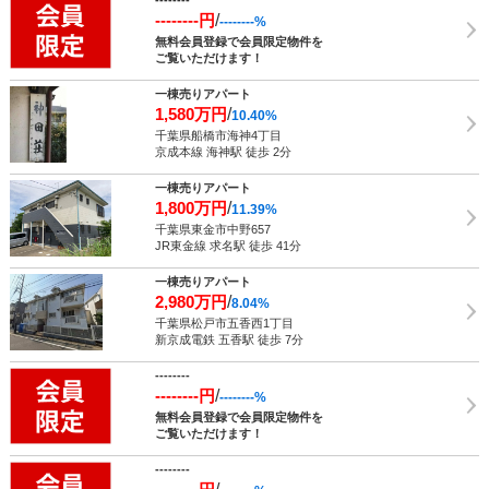
--------
--------円
/
--------%
無料会員登録で会員限定物件を
ご覧いただけます！
一棟売りアパート
1,580万円
/
10.40%
千葉県船橋市海神4丁目
京成本線 海神駅 徒歩 2分
一棟売りアパート
1,800万円
/
11.39%
千葉県東金市中野657
JR東金線 求名駅 徒歩 41分
一棟売りアパート
2,980万円
/
8.04%
千葉県松戸市五香西1丁目
新京成電鉄 五香駅 徒歩 7分
--------
--------円
/
--------%
無料会員登録で会員限定物件を
ご覧いただけます！
--------