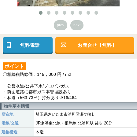
prev
next
無料電話
お問合せ【無料】
ポイント
〇相続税路線価：145，000 円 / m2
・公営水道/公共下水/プロパンガス
・前面道路に都市ガス本管埋設あり
・私道（563.73㎡）持分あり※16/464
物件基本情報
所在地
埼玉県さいたま市浦和区瀬ケ崎1
沿線/交通
JR京浜東北線・根岸線 北浦和駅 徒歩 20分
建物構造
木造