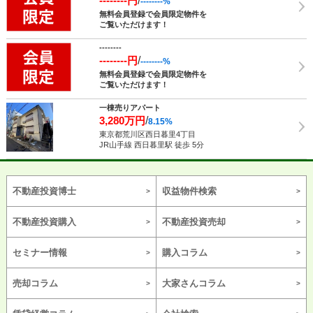
--------円
/
--------%
無料会員登録で会員限定物件を
ご覧いただけます！
--------
--------円
/
--------%
無料会員登録で会員限定物件を
ご覧いただけます！
一棟売りアパート
3,280万円
/
8.15%
東京都荒川区西日暮里4丁目
JR山手線 西日暮里駅 徒歩 5分
不動産投資博士
収益物件検索
不動産投資購入
不動産投資売却
セミナー情報
購入コラム
売却コラム
大家さんコラム