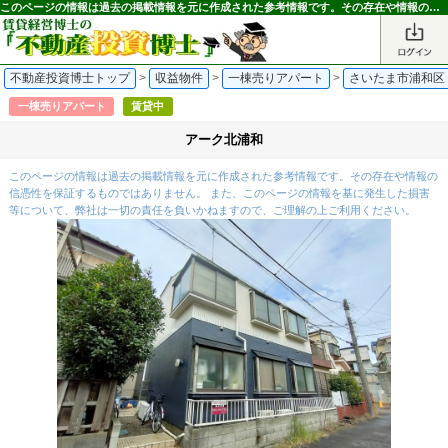
このページの情報は過去の掲載情報を元に作成された参考情報です。その存在や情報の信憑性を保証するものではありません。｜不動産投資博士
不動産投資博士トップ
>
収益物件
>
一棟売りアパート
>
さいたま市浦和区
一棟売りアパート
賃貸中
アーク北浦和
このページの情報は過去の掲載情報を元に作成された参考情報です。その存在や情報の
信憑性を保証するものではありません。 また、このページの情報を基に発生した損害
等について、弊社は一切の責任を負いかねますので、ご理解の上ご利用ください。