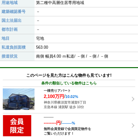
用途地域
第二種中高層住居専用地域
建築確認番号
－
国土法届出
－
都市計画
－
地目
宅地
私道負担面積
563.00
接道状況
南側 幅員4.00 ｍ私道/ －側 / －側 / －側
このページを見た方はこんな物件も見ています!
条件の類似している物件はこちら
一棟売りアパート
2,100万円
/
10.02%
神奈川県横須賀市浦賀6丁目
京急本線 浦賀駅 徒歩 10分
--------
--------円
/
--------%
無料会員登録で会員限定物件を
ご覧いただけます！