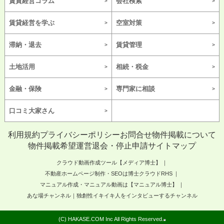
賃貸経営コラム
会社検索
賃貸経営を学ぶ
空室対策
滞納・退去
賃貸管理
土地活用
相続・税金
金融・保険
専門家に相談
口コミ大家さん
利用規約
プライバシーポリシー
お問合せ
物件掲載について
物件掲載希望
運営
退会・停止申請
サイトマップ
クラウド動画作成ツール【メディア博士】
不動産ホームページ制作・SEOは博士クラウドRHS
マニュアル作成・マニュアル動画は【マニュアル博士】
あな場チャンネル｜独創性イキイキ人をインタビューするチャンネル
(C) HAKASE.COM Inc All Rights Reserved.