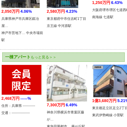
1,250万円
6.43%
大阪府堺市堺区七道西
2,050万円
4.06%
2,580万円
4.23%
南海線 七道駅
兵庫県神戸市兵庫区鍛冶
東京都府中市住吉町1丁目
屋…
京王線 中河原駅
神戸市営地下… 中央市場前
駅
一棟アパート
もっと見る＞＞
2,468万円
-----%
1億3,680万円
5.21
7,300万円
6.49%
住所：兵庫県 -----------
東京都足立区足立2丁
神奈川県横浜市青葉区藤
交通：----------------
東武伊勢崎線 小菅駅
が…
東急田園都市… 藤が丘駅