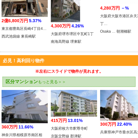
4,280万円
－%
大阪府大阪市港区弁天
2億6,800万円
5.37%
丁…
4,300万円
4.26%
東京都豊島区長崎4丁目4…
Osaka … 朝潮橋駅
大阪府堺市堺区中瓦町1丁
西武池袋線 東長崎駅
南海高野線 堺東駅
必見！高利回り物件
※左右にスライドで物件が見れます。
区分マンション
もっと見る＞＞
415万円
13.01%
300万円
22.40%
360万円
11.66%
大阪府枚方市釈尊寺町
兵庫県神戸市垂水区高
神奈川県相模原市南区相
京阪交野線 郡津駅