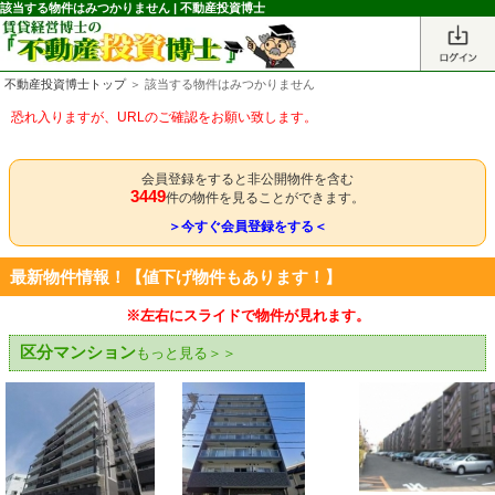
該当する物件はみつかりません | 不動産投資博士
不動産投資博士トップ
＞ 該当する物件はみつかりません
恐れ入りますが、URLのご確認をお願い致します。
会員登録をすると非公開物件を含む
3449
件の物件を見ることができます。
＞今すぐ会員登録をする＜
最新物件情報！【値下げ物件もあります！】
※左右にスライドで物件が見れます。
区分マンション
もっと見る＞＞