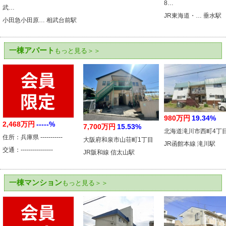
8…
武…
JR東海道・… 垂水駅
小田急小田原… 相武台前駅
一棟アパート
もっと見る＞＞
980万円
19.34%
2,468万円
-----%
7,700万円
15.53%
北海道滝川市西町4丁
住所：兵庫県 -----------
大阪府和泉市山荘町1丁目
JR函館本線 滝川駅
交通：----------------
JR阪和線 信太山駅
一棟マンション
もっと見る＞＞