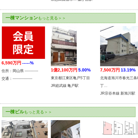
一棟マンション
もっと見る＞＞
6,590万円
-----%
1億2,100万円
5.00%
7,500万円
13.19%
住所：岡山県 -----------
東京都江東区亀戸5丁目
北海道旭川市春光三条
交通：----------------
JR総武線 亀戸駅
丁…
JR宗谷本線 新旭川駅
一棟ビル
もっと見る＞＞