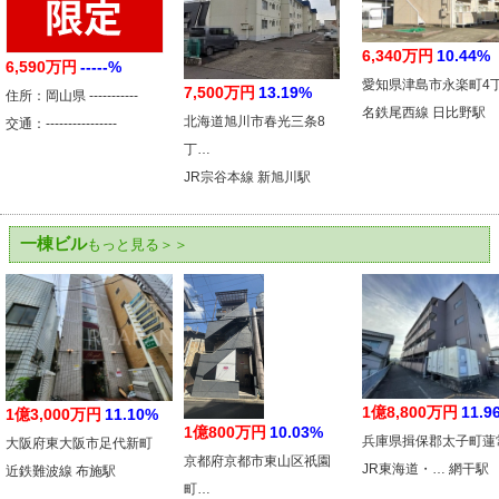
6,340万円
10.44%
6,590万円
-----%
愛知県津島市永楽町4
7,500万円
13.19%
住所：岡山県 -----------
名鉄尾西線 日比野駅
北海道旭川市春光三条8
交通：----------------
丁…
JR宗谷本線 新旭川駅
一棟ビル
もっと見る＞＞
1億8,800万円
11.9
1億3,000万円
11.10%
1億800万円
10.03%
兵庫県揖保郡太子町蓮
大阪府東大阪市足代新町
京都府京都市東山区祇園
JR東海道・… 網干駅
近鉄難波線 布施駅
町…