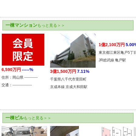
一棟マンション
もっと見る＞＞
1億2,100万円
5.00
東京都江東区亀戸5丁
JR総武線 亀戸駅
6,590万円
-----%
3億1,500万円
7.11%
住所：岡山県 -----------
千葉県八千代市萱田町
交通：----------------
京成本線 京成大和田駅
一棟ビル
もっと見る＞＞