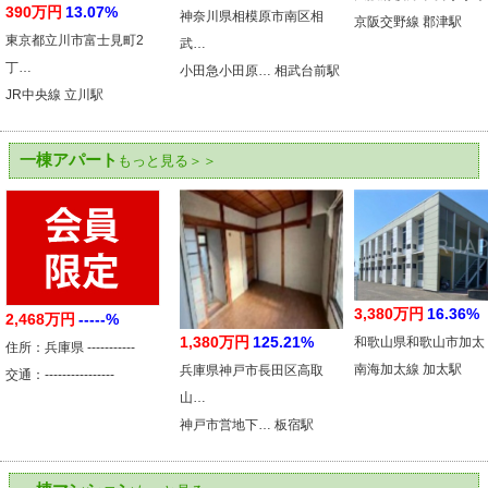
390万円
13.07%
神奈川県相模原市南区相
京阪交野線 郡津駅
東京都立川市富士見町2
武…
丁…
小田急小田原… 相武台前駅
JR中央線 立川駅
一棟アパート
もっと見る＞＞
3,380万円
16.36%
2,468万円
-----%
1,380万円
125.21%
和歌山県和歌山市加太
住所：兵庫県 -----------
南海加太線 加太駅
兵庫県神戸市長田区高取
交通：----------------
山…
神戸市営地下… 板宿駅