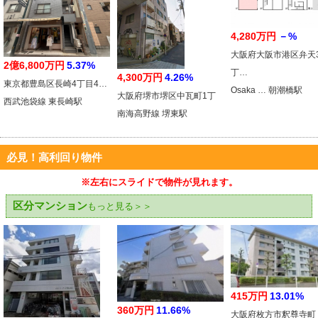
4,280万円
－%
大阪府大阪市港区弁天
2億6,800万円
5.37%
丁…
4,300万円
4.26%
東京都豊島区長崎4丁目4…
Osaka … 朝潮橋駅
大阪府堺市堺区中瓦町1丁
西武池袋線 東長崎駅
南海高野線 堺東駅
必見！高利回り物件
※左右にスライドで物件が見れます。
区分マンション
もっと見る＞＞
415万円
13.01%
360万円
11.66%
大阪府枚方市釈尊寺町