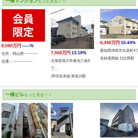
一棟マンション
もっと見る＞＞
6,340万円
10.44%
6,590万円
-----%
愛知県津島市永楽町4
7,500万円
13.19%
住所：岡山県 -----------
名鉄尾西線 日比野駅
北海道旭川市春光三条8
交通：----------------
丁…
JR宗谷本線 新旭川駅
一棟ビル
もっと見る＞＞