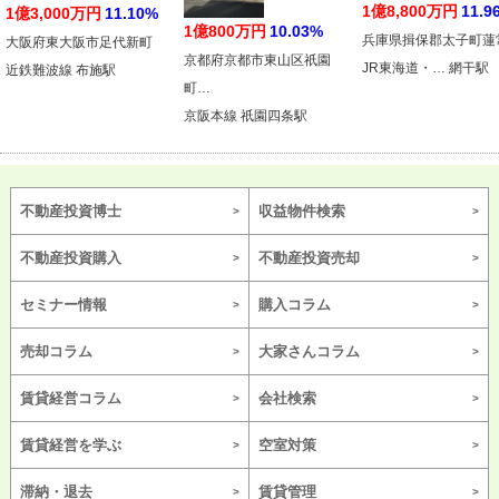
1億8,800万円
11.9
1億3,000万円
11.10%
1億800万円
10.03%
兵庫県揖保郡太子町蓮
大阪府東大阪市足代新町
京都府京都市東山区祇園
JR東海道・… 網干駅
近鉄難波線 布施駅
町…
京阪本線 祇園四条駅
不動産投資博士
収益物件検索
不動産投資購入
不動産投資売却
セミナー情報
購入コラム
売却コラム
大家さんコラム
賃貸経営コラム
会社検索
賃貸経営を学ぶ
空室対策
滞納・退去
賃貸管理