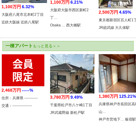
1,100万円
6.21%
1,100万円
6.32%
大阪府大阪市西区新町2
2,500万円
4.65%
大阪府八尾市北本町2丁目
丁…
東京都新宿区百人町1
近鉄大阪線 近鉄八尾駅
Osaka … 西大橋駅
JR総武線 大久保駅
一棟アパート
もっと見る＞＞
2,468万円
-----%
1,380万円
125.21%
3,780万円
9.49%
住所：兵庫県 -----------
兵庫県神戸市長田区高
千葉県松戸市八ケ崎1丁目
交通：----------------
山…
JR武蔵野線 新松戸駅
神戸市営地下… 板宿駅