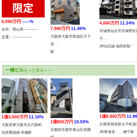
6,590万円
-----%
4,600万円
11.24%
7,980万円
11.40%
住所：岡山県 -----------
宮城県仙台市宮城野区
大阪府大阪市西成区天下
交通：----------------
子…
茶…
JR仙石線 福田町駅
駅
一棟ビル
もっと見る＞＞
1億8,800万円
11.9
1億3,000万円
11.10%
1億800万円
10.03%
兵庫県揖保郡太子町蓮
大阪府東大阪市足代新町
京都府京都市東山区祇園
JR東海道・… 網干駅
近鉄難波線 布施駅