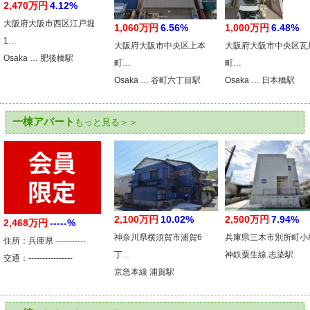
2,470万円
4.12%
大阪府大阪市西区江戸堀
1,060万円
6.56%
1,000万円
6.48%
1…
大阪府大阪市中央区上本
大阪府大阪市中央区瓦
Osaka … 肥後橋駅
町…
町…
Osaka … 谷町六丁目駅
Osaka … 日本橋駅
一棟アパート
もっと見る＞＞
2,100万円
10.02%
2,500万円
7.94%
2,468万円
-----%
神奈川県横須賀市浦賀6
兵庫県三木市別所町小
住所：兵庫県 -----------
丁…
神鉄粟生線 志染駅
交通：----------------
京急本線 浦賀駅