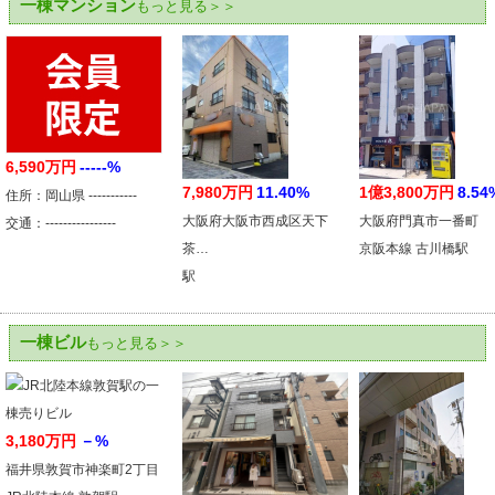
一棟マンション
もっと見る＞＞
6,590万円
-----%
7,980万円
11.40%
1億3,800万円
8.54
住所：岡山県 -----------
大阪府大阪市西成区天下
大阪府門真市一番町
交通：----------------
茶…
京阪本線 古川橋駅
駅
一棟ビル
もっと見る＞＞
3,180万円
－%
福井県敦賀市神楽町2丁目