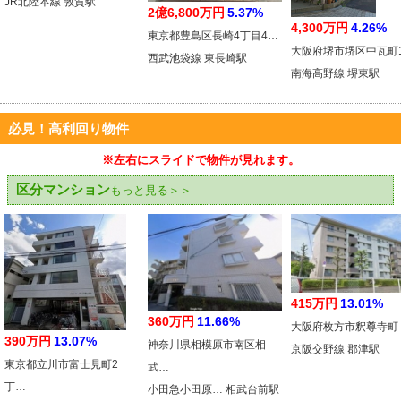
JR北陸本線 敦賀駅
2億6,800万円
5.37%
4,300万円
4.26%
東京都豊島区長崎4丁目4…
大阪府堺市堺区中瓦町
西武池袋線 東長崎駅
南海高野線 堺東駅
必見！高利回り物件
※左右にスライドで物件が見れます。
区分マンション
もっと見る＞＞
415万円
13.01%
360万円
11.66%
大阪府枚方市釈尊寺町
390万円
13.07%
神奈川県相模原市南区相
京阪交野線 郡津駅
東京都立川市富士見町2
武…
丁…
小田急小田原… 相武台前駅