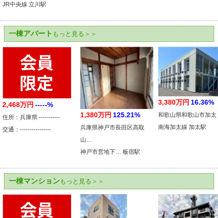
JR中央線 立川駅
一棟アパート
もっと見る＞＞
3,380万円
16.36%
2,468万円
-----%
1,380万円
125.21%
和歌山県和歌山市加太
住所：兵庫県 -----------
南海加太線 加太駅
兵庫県神戸市長田区高取
交通：----------------
山…
神戸市営地下… 板宿駅
一棟マンション
もっと見る＞＞