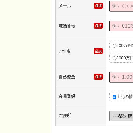
メール
必須
電話番号
必須
500万
ご年収
必須
3000万
自己資金
必須
会員登録
上記の情
ご住所