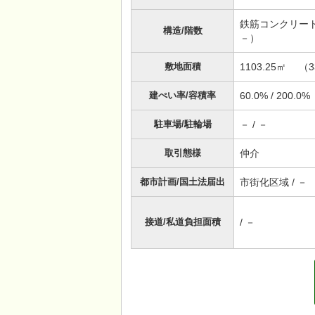
鉄筋コンクリート（
構造/階数
－）
敷地面積
1103.25㎡ （3
建ぺい率/容積率
60.0% / 200.0%
駐車場/駐輪場
－ / －
取引態様
仲介
都市計画/国土法届出
市街化区域 / －
接道/私道負担面積
/ －