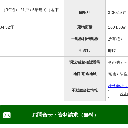
RC造） 21戸 / 5階建て（地下
間取り
3DK×15戸
34.32坪）
建物面積
1604.58㎡
土地権利/借地権
所有権 / 
引渡し
即時
現況/建築確認番号
その他 / －
地目/用途地域
宅地 / 準
株式会社リ
不動産会社情報
株式
お問合せ・資料請求（無料）