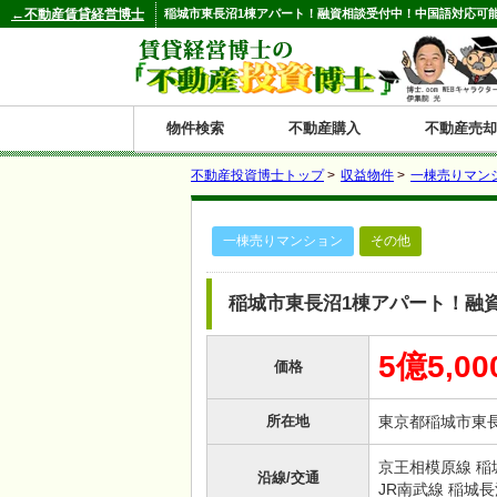
←不動産賃貸経営博士
稲城市東長沼1棟アパート！融資相談受付中！中国語対応可能！
物件検索
不動産購入
不動産売却
不動産投資博士トップ
>
収益物件
>
一棟売りマン
都道府県別の収益物件一覧
一棟売りマンション
その他
北
東
関
信
東
関
中
九
神奈川
和歌山
鹿児島
青森
秋田
岩手
宮城
山形
福島
東京
埼玉
千葉
茨城
栃木
群馬
新潟
富山
石川
福井
長野
山梨
静岡
愛知
岐阜
三重
大阪
兵庫
京都
滋賀
奈良
鳥取
岡山
島根
広島
山口
香川
徳島
愛媛
高知
福岡
佐賀
長崎
熊本
大分
宮崎
沖縄
海
北
東
州・
海
西
国・
州
稲城市東長沼1棟アパート！融
道
北
四
5億5,0
価格
陸
国
所在地
東京都稲城市
京王相模原線 稲城
沿線/交通
JR南武線 稲城長