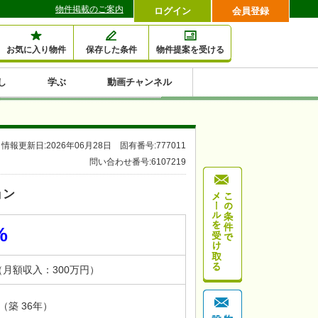
物件掲載のご案内
ログイン
会員登録
お気に入り物件
保存した条件
物件提案を受ける
し
学ぶ
動画チャンネル
セミナー情報検索
滞納・退去
相続・税金
金融・保険
空室対策
賃貸管理
土地活用
口コミ
特集から収益物件を探す
情報更新日:2026年06月28日 固有番号:777011
1,000万円以下小額投
早い者勝ち東京23区
10%以上アパート投
現況満室で安心物件
人気の築浅・新築物
問い合わせ番号:6107219
資
資
件
内
ョン
%
（月額収入：300万円）
月（築 36年）