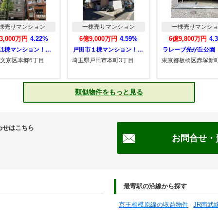
棟売りマンション
一棟売りマンション
一棟売りマンシ
3,000万円
4.22%
6億9,000万円
4.59%
6億9,800万円
4.
文京区1棟マンション！融資相談受付中！中…
戸田市１棟マンション！融資相談受付中！中…
ラレーブ光が丘公園
文京区本郷6丁目
埼玉県戸田市本町3丁目
東京都板橋区赤塚新町
類似物件をもっと見る
わせはこちら
お問合せ・
最寄駅の沿線から探す
京王相模原線の収益物件
JR南武