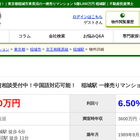
｜東京都稲城市東長沼の一棟売りマンション 5億5,000万円 稲城駅｜不動産投資博士
ログインはこちら
物件閲覧履歴
ゲストさん
コラム
会社検索
お悩みQ&A
専門家探
大家さんコラム
賃貸経営コラム
購入コラム
売却コラム
ション
>
東京都
>
稲城市
>
京王相模原線
>
稲城駅
>
物件詳細
種別から収益物件を探す
利回りから収益物件を探す
一棟売りマンション
一棟売りアパート
ホテルペンション
投資マンション
一棟売りビル
店舗・事務所
賃貸併用住宅
工場・倉庫
戸建賃貸
新築住宅
土地
利回り10%以上
利回り11%以上
利回り12%以上
利回り13%以上
利回り14%以上
利回り15%以上
利回り16%以上
利回り7%以上
利回り8%以上
利回り9%以上
資相談受付中！中国語対応可能！ 稲城駅 一棟売りマンシ
00万円
6.50
利回り
東長沼
満室時年収
3600万円
駅 徒歩 6分
築年月
1989年9
沼駅 徒歩 11分