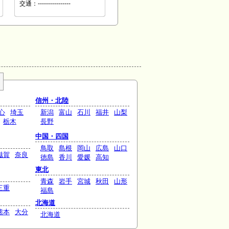
交通：----------------
信州・北陸
心
埼玉
新潟
富山
石川
福井
山梨
栃木
長野
中国・四国
鳥取
島根
岡山
広島
山口
滋賀
奈良
徳島
香川
愛媛
高知
東北
青森
岩手
宮城
秋田
山形
三重
福島
北海道
熊本
大分
北海道