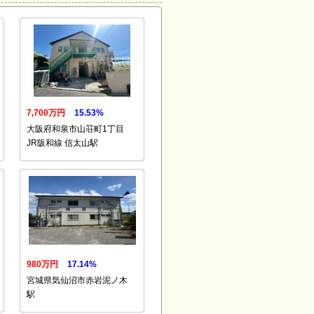
7,700万円
15.53%
大阪府和泉市山荘町1丁目
JR阪和線 信太山駅
980万円
17.14%
宮城県気仙沼市赤岩泥ノ木
駅