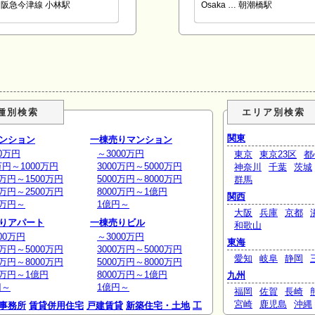
阪急今津線 小林駅
Osaka … 朝潮橋駅
種別検索
エリア別検索
関東
ンション
一棟売りマンション
0万円
～3000万円
東京
東京23区
都
万円～1000万円
3000万円～5000万円
神奈川
千葉
茨城
0万円～1500万円
5000万円～8000万円
群馬
0万円～2500万円
8000万円～1億円
関西
0万円～
1億円～
大阪
兵庫
京都
りアパート
一棟売りビル
和歌山
00万円
～3000万円
東海
0万円～5000万円
3000万円～5000万円
愛知
岐阜
静岡
0万円～8000万円
5000万円～8000万円
0万円～1億円
8000万円～1億円
九州
円～
1億円～
福岡
佐賀
長崎
宮崎
鹿児島
沖縄
事務所
賃貸併用住宅
戸建賃貸
新築住宅・土地
工