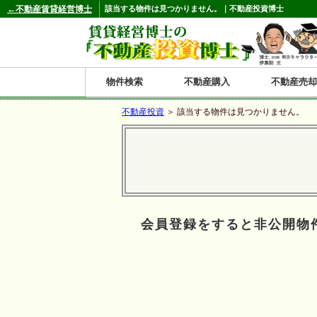
←不動産賃貸経営博士
該当する物件は見つかりません。｜不動産投資博士
物件検索
不動産購入
不動産売却
不動産投資
＞ 該当する物件は見つかりません。
都道府県別の収益物件一覧
北
東
関
信
東
関
中
九
神奈川
和歌山
鹿児島
青森
秋田
岩手
宮城
山形
福島
東京
埼玉
千葉
茨城
栃木
群馬
新潟
富山
石川
福井
長野
山梨
静岡
愛知
岐阜
三重
大阪
兵庫
京都
滋賀
奈良
鳥取
岡山
島根
広島
山口
香川
徳島
愛媛
高知
福岡
佐賀
長崎
熊本
大分
宮崎
沖縄
海
北
東
州・
海
西
国・
州
道
北
四
会員登録をすると非公開物
陸
国