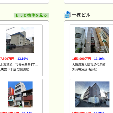
一棟ビル
もっと物件を見る
7,500万円
13.19%
1億3,000万円
11.10%
北海道旭川市春光三条8丁…
大阪府東大阪市足代新町
JR宗谷本線 新旭川駅
近鉄難波線 布施駅