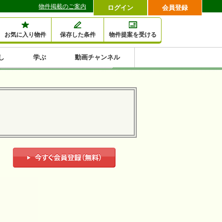
物件掲載のご案内
ログイン
会員登録
お気に入り物件
保存した条件
物件提案を受ける
し
学ぶ
動画チャンネル
セミナー情報検索
滞納・退去
相続・税金
金融・保険
空室対策
賃貸管理
土地活用
口コミ
特集から収益物件を探す
1,000万円以下小額投
早い者勝ち東京23区
10%以上アパート投
現況満室で安心物件
人気の築浅・新築物
資
資
件
内