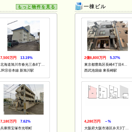
一棟ビル
もっと物件を見る
7,500万円
13.19%
2億6,800万円
5.37%
北海道旭川市春光三条8丁…
東京都豊島区長崎4丁目4…
JR宗谷本線 新旭川駅
西武池袋線 東長崎駅
7,180万円
7.62%
4,280万円
－%
兵庫県宝塚市光明町
大阪府大阪市港区弁天3丁…