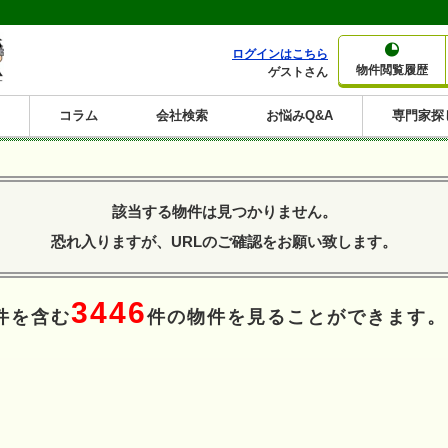
ログインはこちら
物件閲覧履歴
ゲストさん
コラム
会社検索
お悩みQ&A
専門家探
大家さんコラム
賃貸経営コラム
購入コラム
売却コラム
種別から収益物件を探す
利回りから収益物件を探す
該当する物件は見つかりません。
一棟売りマンション
一棟売りアパート
ホテルペンション
投資マンション
一棟売りビル
店舗・事務所
賃貸併用住宅
工場・倉庫
戸建賃貸
新築住宅
土地
利回り10%以上
利回り11%以上
利回り12%以上
利回り13%以上
利回り14%以上
利回り15%以上
利回り16%以上
利回り7%以上
利回り8%以上
利回り9%以上
恐れ入りますが、URLのご確認をお願い致します。
3446
件を含む
件の物件を見ることができます。