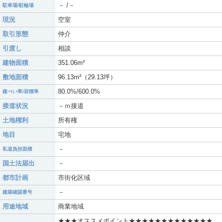
－ /－
駐車場/駐輪場
現況
空室
取引形態
仲介
引渡し
相談
建物面積
351.06m²
敷地面積
96.13m²（29.13坪）
80.0%/600.0%
建ぺい率/容積率
接道状況
－ｍ接道
土地権利
所有権
地目
宅地
－
私道負担面積
国土法届出
－
都市計画
市街化区域
－
建築確認番号
用途地域
商業地域
★★★オススメポイント★★★★★★★★★★★★★