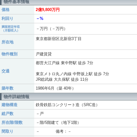
物件基本情報
価格
2億9,800万円
利回り
－%
満室想定年収
－万円（－万円）
（月額収入）
東京都新宿区北新宿3丁目
所在地
物件種別
戸建賃貸
都営大江戸線 東中野駅 徒歩 7分
交通
東京メトロ丸ノ内線 中野坂上駅 徒歩 7分
JR総武線 大久保駅 徒歩 11分
築年数
1986年6月（築 40年）
物件詳細情報
建物構造
鉄骨鉄筋コンクリート造（SRC造）
総戸数
－戸
所在階/階数
－階/5階建て（地下1階）
間取り
－ 備考：－