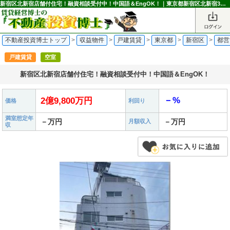
新宿区北新宿店舗付住宅！融資相談受付中！中国語＆EngOK！｜東京都新宿区北新宿3丁目の戸建賃貸 2億9,800万円 東中野駅｜不動産投資博士
不動産投資博士トップ
>
収益物件
>
戸建賃貸
>
東京都
>
新宿区
>
都営
戸建賃貸
空室
新宿区北新宿店舗付住宅！融資相談受付中！中国語＆EngOK！
－%
2億9,800万円
価格
利回り
満室想定年
－万円
－万円
月額収入
収