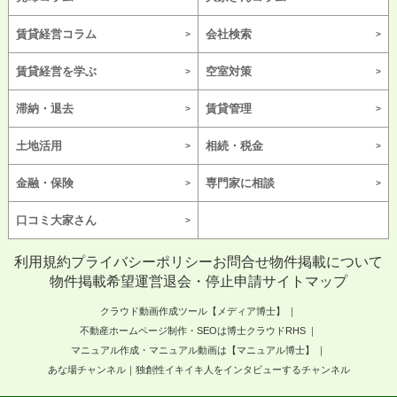
賃貸経営コラム
会社検索
賃貸経営を学ぶ
空室対策
滞納・退去
賃貸管理
土地活用
相続・税金
金融・保険
専門家に相談
口コミ大家さん
利用規約
プライバシーポリシー
お問合せ
物件掲載について
物件掲載希望
運営
退会・停止申請
サイトマップ
クラウド動画作成ツール【メディア博士】
不動産ホームページ制作・SEOは博士クラウドRHS
マニュアル作成・マニュアル動画は【マニュアル博士】
あな場チャンネル｜独創性イキイキ人をインタビューするチャンネル