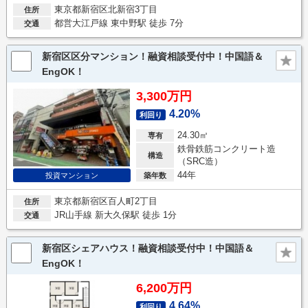
東京都新宿区北新宿3丁目
住所
都営大江戸線 東中野駅 徒歩 7分
交通
新宿区区分マンション！融資相談受付中！中国語＆
EngOK！
3,300万円
4.20%
利回り
24.30㎡
専有
鉄骨鉄筋コンクリート造
構造
（SRC造）
44年
投資マンション
築年数
東京都新宿区百人町2丁目
住所
JR山手線 新大久保駅 徒歩 1分
交通
新宿区シェアハウス！融資相談受付中！中国語＆
EngOK！
6,200万円
4.64%
利回り