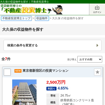
大久保の収益物件を探す｜不動産投資博士
不動産投資博士トップ
>
収益物件
>
大久保 の収益物件を探す
大久保の収益物件を探す
検索の条件を変更する
7
全
件
並び替え
東京都新宿区の投資マンション
2,500万円
4.65%
利回り
24.75㎡
専有
鉄骨鉄筋コンクリート造
構造
（SRC造）