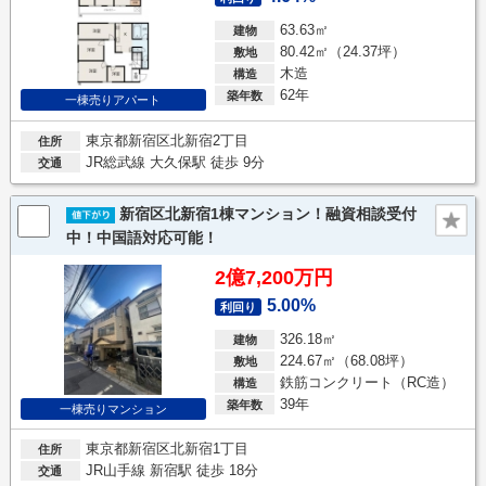
63.63㎡
建物
80.42㎡（24.37坪）
敷地
木造
構造
62年
築年数
一棟売りアパート
東京都新宿区北新宿2丁目
住所
JR総武線 大久保駅 徒歩 9分
交通
新宿区北新宿1棟マンション！融資相談受付
中！中国語対応可能！
2億7,200万円
5.00%
利回り
326.18㎡
建物
224.67㎡（68.08坪）
敷地
鉄筋コンクリート（RC造）
構造
39年
築年数
一棟売りマンション
東京都新宿区北新宿1丁目
住所
JR山手線 新宿駅 徒歩 18分
交通