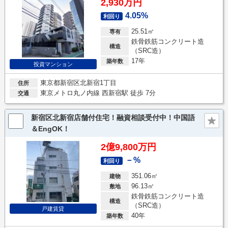
2,930万円
4.05%
利回り
25.51㎡
専有
鉄骨鉄筋コンクリート造
構造
（SRC造）
17年
築年数
投資マンション
東京都新宿区北新宿1丁目
住所
東京メトロ丸ノ内線 西新宿駅 徒歩 7分
交通
新宿区北新宿店舗付住宅！融資相談受付中！中国語
＆EngOK！
2億9,800万円
－%
利回り
351.06㎡
建物
96.13㎡
敷地
鉄骨鉄筋コンクリート造
構造
（SRC造）
戸建賃貸
40年
築年数