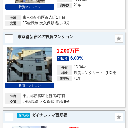
21年
築年数
投資マンション
東京都新宿区百人町1丁目
住所
JR総武線 大久保駅 徒歩 3分
交通
東京都新宿区の投資マンション
1,200万円
6.00%
利回り
15.04㎡
専有
鉄筋コンクリート（RC造）
構造
41年
築年数
投資マンション
東京都新宿区北新宿4丁目
住所
JR総武線 大久保駅 徒歩 9分
交通
ダイナシティ西新宿