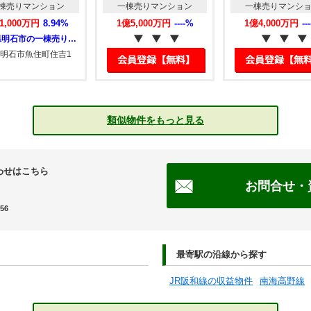
棟売りマンション
一棟売りマンション
一棟売りマンシ
1,000万円
8.94%
1億5,000万円
----%
1億4,000万円
--
兵庫県明石市の一棟売りマンション
明石市魚住町住吉1
類似物件をもっと見る
わせはこちら
お問合せ・
56
最寄駅の沿線から探す
JR阪和線の収益物件
南海高野線