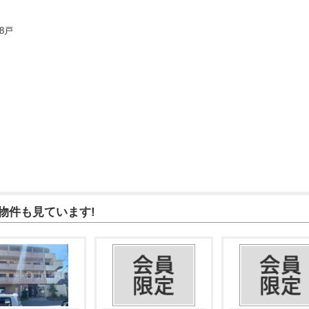
28戸
物件も見ています!