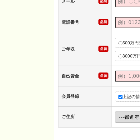
メール
必須
電話番号
必須
500万
ご年収
必須
3000万
自己資金
必須
会員登録
上記の情
ご住所