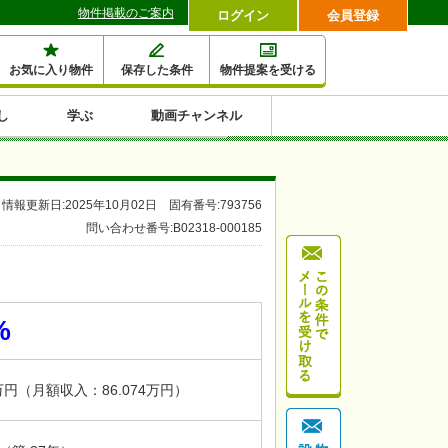
物件掲載のご案内
ログイン
会員登録
お気に入り物件
保存した条件
物件提案を受ける
し
学ぶ
動画チャンネル
セミナー情報検索
滞納・退去
相続・税金
金融・保険
空室対策
賃貸管理
土地活用
口コミ
特集から収益物件を探す
情報更新日:2025年10月02日 固有番号:793756
1,000万円以下小額投
早い者勝ち東京23区
10%以上アパート投
現況満室で安心物件
人気の築浅・新築物
問い合わせ番号:B02318-000185
資
資
件
内
%
88万円（月額収入：86.074万円）