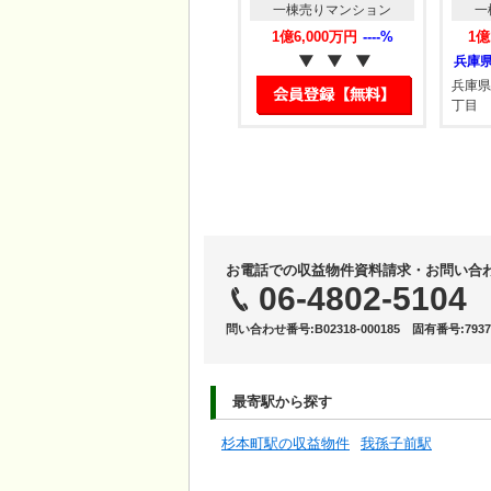
一棟売りマンション
一棟売りマンション
一
1億6,730万円
8.51%
1億6,000万円
----%
1億
融資相談受付中！中国…
京都府城陽市の一棟売りマンション
京都府城陽市枇杷庄鹿背田
兵庫県
丁目
お電話での収益物件資料請求・お問い合
06-4802-5104
問い合わせ番号:B02318-000185 固有番号:7937
最寄駅から探す
杉本町駅の収益物件
我孫子前駅