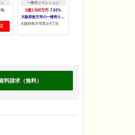
ョン
一棟売りマンション
一棟売りマンション
--%
1億3,500万円
7.61%
1億1,850万円
8.10%
大阪府枚方市の一棟売りマンション
大阪府大阪市東成区の一棟売りマンション
大阪府枚方市星丘4丁目
大阪府大阪市東成区大今里
兵
南3丁目
資料請求（無料）