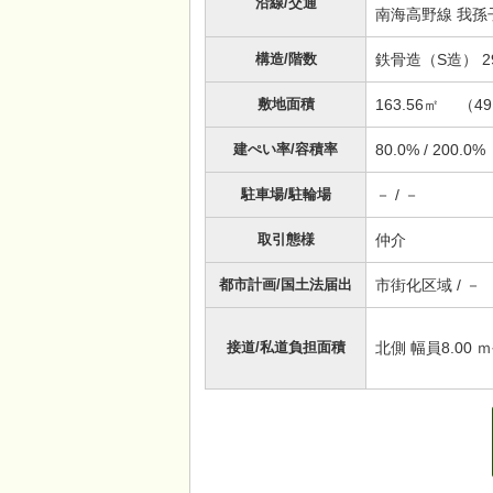
沿線/交通
南海高野線 我孫子
構造/階数
鉄骨造（S造） 2
敷地面積
163.56㎡ （49
建ぺい率/容積率
80.0% / 200.0%
駐車場/駐輪場
－ / －
取引態様
仲介
都市計画/国土法届出
市街化区域 / －
接道/私道負担面積
北側 幅員8.00 ｍ公