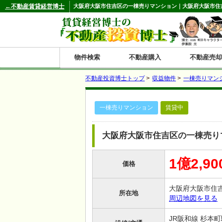
←不動産賃貸経営博士
大阪府大阪市住吉区の一棟売りマンション｜大阪府大阪市住吉区
物件検索
不動産購入
不動産売却
不動産投資博士トップ
>
収益物件
>
一棟売りマン
都道府県別の収益物件一覧
一棟売りマンション
賃貸中
北
東
関
信
東
関
中
九
神奈川
和歌山
鹿児島
青森
秋田
岩手
宮城
山形
福島
東京
埼玉
千葉
茨城
栃木
群馬
新潟
富山
石川
福井
長野
山梨
静岡
愛知
岐阜
三重
大阪
兵庫
京都
滋賀
奈良
鳥取
岡山
島根
広島
山口
香川
徳島
愛媛
高知
福岡
佐賀
長崎
熊本
大分
宮崎
沖縄
海
北
東
州・
海
西
国・
州
大阪府大阪市住吉区の一棟売り
道
北
四
1億2,9
価格
陸
国
大阪府大阪市住
所在地
周辺地図を見る
JR阪和線 杉本町