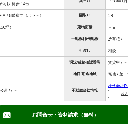
築年月
1989年1
前駅 徒歩 14分
9戸 / 5階建て（地下－）
間取り
1R
.56坪）
建物面積
－㎡
土地権利/借地権
所有権 / 
引渡し
相談
現況/建築確認番号
賃貸中 / －
地目/用途地域
宅地 / 第
株式会社R-
道 / / －
不動産会社情報
株式
お問合せ・資料請求（無料）