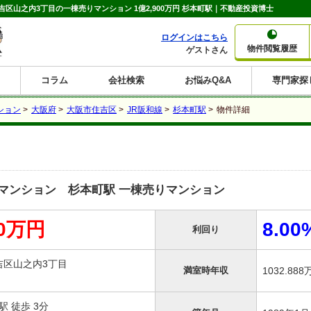
山之内3丁目の一棟売りマンション 1億2,900万円 杉本町駅｜不動産投資博士
ログインはこちら
物件閲覧履歴
ゲストさん
コラム
会社検索
お悩みQ&A
専門家探
大家さんコラム
賃貸経営コラム
購入コラム
売却コラム
ション
>
大阪府
>
大阪市住吉区
>
JR阪和線
>
杉本町駅
>
物件詳細
種別から収益物件を探す
利回りから収益物件を探す
一棟売りマンション
一棟売りアパート
ホテルペンション
投資マンション
一棟売りビル
店舗・事務所
賃貸併用住宅
工場・倉庫
戸建賃貸
新築住宅
土地
利回り10%以上
利回り11%以上
利回り12%以上
利回り13%以上
利回り14%以上
利回り15%以上
利回り16%以上
利回り7%以上
利回り8%以上
利回り9%以上
マンション 杉本町駅 一棟売りマンション
00万円
8.00
利回り
吉区山之内3丁目
満室時年収
1032.8
駅 徒歩 3分