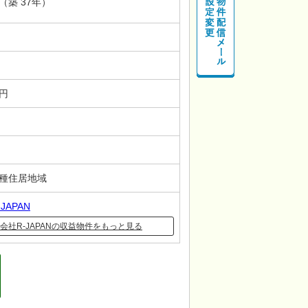
月（築 37年）
－円
一種住居地域
JAPAN
会社R-JAPANの収益物件をもっと見る