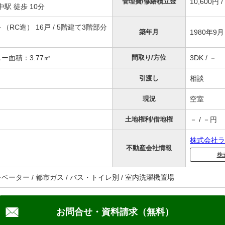
管理費/修繕積立金
10,600円 /
駅 徒歩 10分
RC造） 16戸 / 5階建て3階部分
築年月
1980年9
ニー面積：3.77㎡
間取り/方位
3DK / －
引渡し
相談
現況
空室
土地権利/借地権
－ / －円
株式会社ラ
不動産会社情報
株
レベーター / 都市ガス / バス・トイレ別 / 室内洗濯機置場
お問合せ・資料請求（無料）