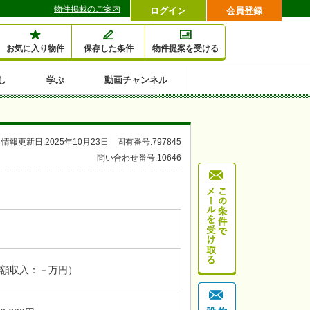
物件掲載のご案内
ログイン
会員登録
お気に入り物件
保存した条件
物件提案を受ける
し
学ぶ
動画チャンネル
セミナー情報検索
滞納・退去
相続・税金
金融・保険
空室対策
賃貸管理
土地活用
口コミ
特集から収益物件を探す
情報更新日:2025年10月23日 固有番号:797845
1,000万円以下小額投
早い者勝ち東京23区
10%以上アパート投
現況満室で安心物件
人気の築浅・新築物
問い合わせ番号:10646
資
資
件
内
額収入：－万円）