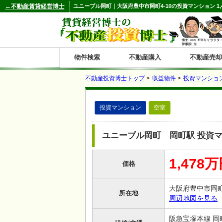
←不動産賃貸経営博士
ユニーブル岡町｜大阪府豊中市岡町4-10の投資マンション 1,
物件検索
不動産購入
不動産売却
不動産投資博士トップ
>
収益物件
>
投資マンショ
都道府県別の収益物件一覧
投資マンション
空室
北
東
関
信
東
関
中
九
神奈川
和歌山
鹿児島
青森
秋田
岩手
宮城
山形
福島
東京
埼玉
千葉
茨城
栃木
群馬
新潟
富山
石川
福井
長野
山梨
静岡
愛知
岐阜
三重
大阪
兵庫
京都
滋賀
奈良
鳥取
岡山
島根
広島
山口
香川
徳島
愛媛
高知
福岡
佐賀
長崎
熊本
大分
宮崎
沖縄
海
北
東
州・
海
西
国・
州
ユニーブル岡町 岡町駅 投資
道
北
四
1,478
価格
陸
国
大阪府豊中市岡町
所在地
周辺地図を見る
阪急宝塚本線 岡町