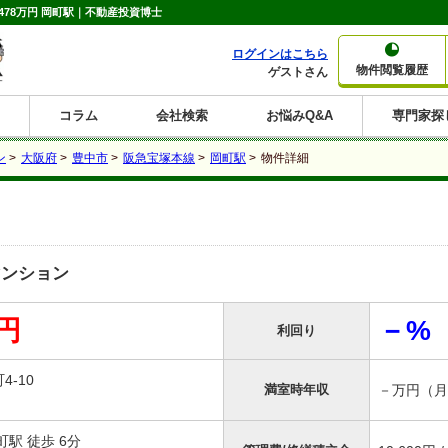
478万円 岡町駅｜不動産投資博士
ログインはこちら
物件閲覧履歴
ゲストさん
コラム
会社検索
お悩みQ&A
専門家探
大家さんコラム
賃貸経営コラム
購入コラム
売却コラム
ン
>
大阪府
>
豊中市
>
阪急宝塚本線
>
岡町駅
>
物件詳細
種別から収益物件を探す
利回りから収益物件を探す
一棟売りマンション
一棟売りアパート
ホテルペンション
投資マンション
一棟売りビル
店舗・事務所
賃貸併用住宅
工場・倉庫
戸建賃貸
新築住宅
土地
利回り10%以上
利回り11%以上
利回り12%以上
利回り13%以上
利回り14%以上
利回り15%以上
利回り16%以上
利回り7%以上
利回り8%以上
利回り9%以上
マンション
万円
－%
利回り
4-10
満室時年収
－万円（月
駅 徒歩 6分