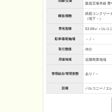
沿線/交通
阪急宝塚本線 豊中
鉄筋コンクリート（
構造/階数
（地下－）
専有面積
53.09㎡ バルコ
駐車場/駐輪場
－ / －
取引態様
仲介
用途地域
近隣商業地域
管理組合/管理形態
あり / －
設備
バルコニー / エ