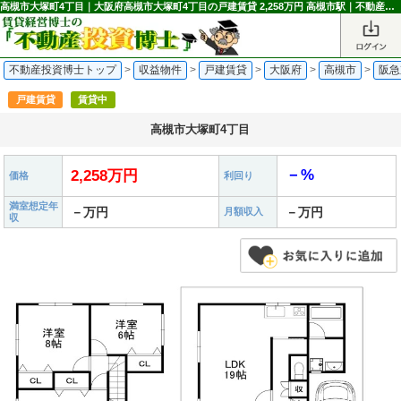
高槻市大塚町4丁目｜大阪府高槻市大塚町4丁目の戸建賃貸 2,258万円 高槻市駅｜不動産投資博士
不動産投資博士トップ
>
収益物件
>
戸建賃貸
>
大阪府
>
高槻市
>
阪急
戸建賃貸
賃貸中
高槻市大塚町4丁目
－%
2,258万円
価格
利回り
満室想定年
－万円
－万円
月額収入
収