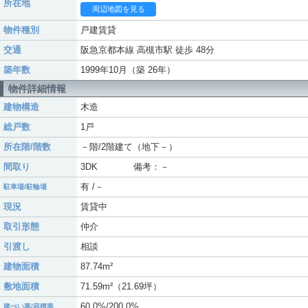
所在地
周辺地図を見る
物件種別
戸建賃貸
交通
阪急京都本線 高槻市駅 徒歩 48分
築年数
1999年10月（築 26年）
物件詳細情報
建物構造
木造
総戸数
1戸
所在階/階数
－階/2階建て（地下－）
間取り
3DK 備考：－
有 /－
駐車場/駐輪場
現況
賃貸中
取引形態
仲介
引渡し
相談
建物面積
87.74m²
敷地面積
71.59m²（21.69坪）
60.0%/200.0%
建ぺい率/容積率