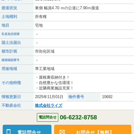
接道状況
東側 幅員4.70 ｍの公道に7.90ｍ接道
土地権利
所有権
地目
宅地
－
私道負担面積
国土法届出
－
都市計画
市街化区域
－
建築確認番号
用途地域
準工業地域
・屋根裏収納付き！
その他特徴
・自然豊かな住環境！
・近隣商業施設充実！
情報更新日
2025年11月01日
物件番号
10692
不動産会社
株式会社ライズ
06-6232-8758
電話問合せ
電話問合せ
お問合せ【無料】