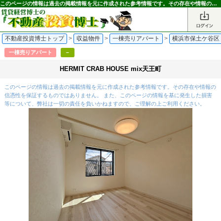
このページの情報は過去の掲載情報を元に作成された参考情報です。その存在や情報の信憑性を保証するものではありません。｜不動産投資博士
不動産投資博士トップ
>
収益物件
>
一棟売りアパート
>
横浜市保土ケ谷区
一棟売りアパート
－
HERMIT CRAB HOUSE mix天王町
このページの情報は過去の掲載情報を元に作成された参考情報です。その存在や情報の
信憑性を保証するものではありません。 また、このページの情報を基に発生した損害
等について、弊社は一切の責任を負いかねますので、ご理解の上ご利用ください。