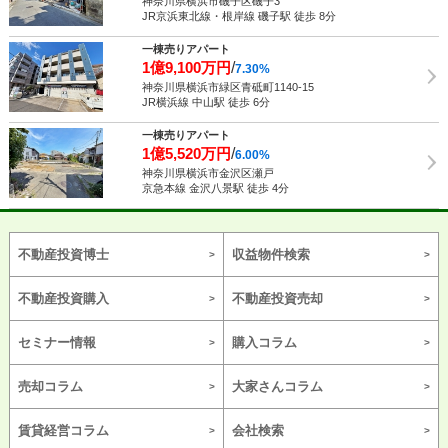
神奈川県横浜市磯子区磯子3
JR京浜東北線・根岸線 磯子駅 徒歩 8分
一棟売りアパート
1億9,100万円
/
7.30%
神奈川県横浜市緑区青砥町1140-15
JR横浜線 中山駅 徒歩 6分
一棟売りアパート
1億5,520万円
/
6.00%
神奈川県横浜市金沢区瀬戸
京急本線 金沢八景駅 徒歩 4分
不動産投資博士
収益物件検索
不動産投資購入
不動産投資売却
セミナー情報
購入コラム
売却コラム
大家さんコラム
賃貸経営コラム
会社検索