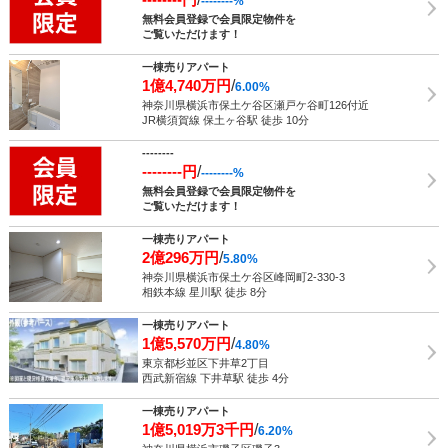
--------%
無料会員登録で会員限定物件を
ご覧いただけます！
一棟売りアパート
1億4,740万円
/
6.00%
神奈川県横浜市保土ケ谷区瀬戸ケ谷町126付近
JR横須賀線 保土ヶ谷駅 徒歩 10分
--------
--------円
/
--------%
無料会員登録で会員限定物件を
ご覧いただけます！
一棟売りアパート
2億296万円
/
5.80%
神奈川県横浜市保土ケ谷区峰岡町2-330-3
相鉄本線 星川駅 徒歩 8分
一棟売りアパート
1億5,570万円
/
4.80%
東京都杉並区下井草2丁目
西武新宿線 下井草駅 徒歩 4分
一棟売りアパート
1億5,019万3千円
/
6.20%