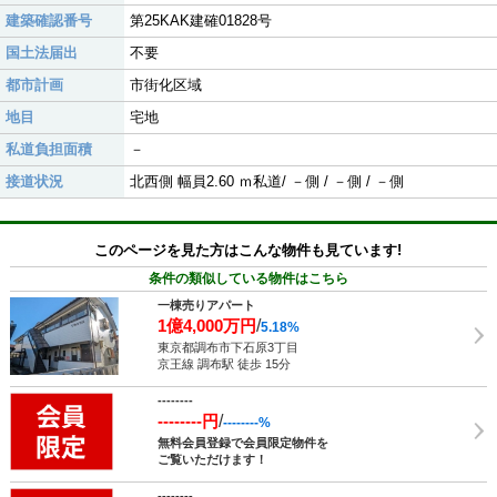
建築確認番号
第25KAK建確01828号
国土法届出
不要
都市計画
市街化区域
地目
宅地
私道負担面積
－
接道状況
北西側 幅員2.60 ｍ私道/ －側 / －側 / －側
このページを見た方はこんな物件も見ています!
条件の類似している物件はこちら
一棟売りアパート
1億4,000万円
/
5.18%
東京都調布市下石原3丁目
京王線 調布駅 徒歩 15分
--------
--------円
/
--------%
無料会員登録で会員限定物件を
ご覧いただけます！
--------