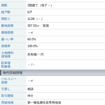
階数
2階建て（地下－）
総戸数
6戸
間取り
1LDK（－）
敷地面積
307.03㎡ 実測
建物面積
－㎡
建ぺい率
60.0%
容積率
100.0%
土地権利
所有権/－円
借地権
駐車場
－ /－
駐輪場
物件詳細情報
バルコニー
－㎡
面積
引渡し
相談
取引態様
仲介
用途地域
第一種低層住居専用地域