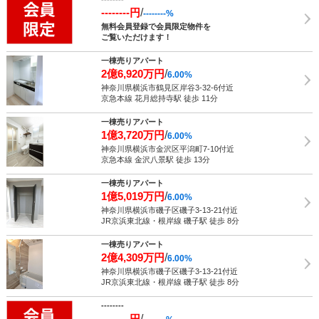
--------円
/
--------%
無料会員登録で会員限定物件を
ご覧いただけます！
一棟売りアパート
2億6,920万円
/
6.00%
神奈川県横浜市鶴見区岸谷3-32-6付近
京急本線 花月総持寺駅 徒歩 11分
一棟売りアパート
1億3,720万円
/
6.00%
神奈川県横浜市金沢区平潟町7-10付近
京急本線 金沢八景駅 徒歩 13分
一棟売りアパート
1億5,019万円
/
6.00%
神奈川県横浜市磯子区磯子3-13-21付近
JR京浜東北線・根岸線 磯子駅 徒歩 8分
一棟売りアパート
2億4,309万円
/
6.00%
神奈川県横浜市磯子区磯子3-13-21付近
JR京浜東北線・根岸線 磯子駅 徒歩 8分
--------
--------円
/