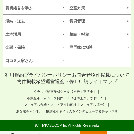
賃貸経営を学ぶ
空室対策
滞納・退去
賃貸管理
土地活用
相続・税金
金融・保険
専門家に相談
口コミ大家さん
利用規約
プライバシーポリシー
お問合せ
物件掲載について
物件掲載希望
運営
退会・停止申請
サイトマップ
クラウド動画作成ツール【メディア博士】
不動産ホームページ制作・SEOは博士クラウドRHS
マニュアル作成・マニュアル動画は【マニュアル博士】
あな場チャンネル｜独創性イキイキ人をインタビューするチャンネル
(C) HAKASE.COM Inc All Rights Reserved.