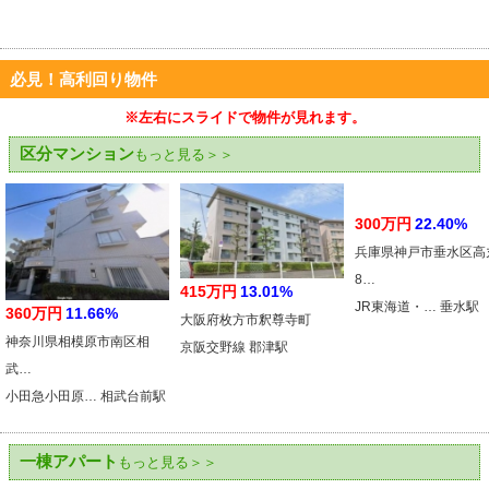
必見！高利回り物件
※左右にスライドで物件が見れます。
区分マンション
もっと見る＞＞
300万円
22.40%
兵庫県神戸市垂水区高
8…
415万円
13.01%
JR東海道・… 垂水駅
360万円
11.66%
大阪府枚方市釈尊寺町
神奈川県相模原市南区相
京阪交野線 郡津駅
武…
小田急小田原… 相武台前駅
一棟アパート
もっと見る＞＞