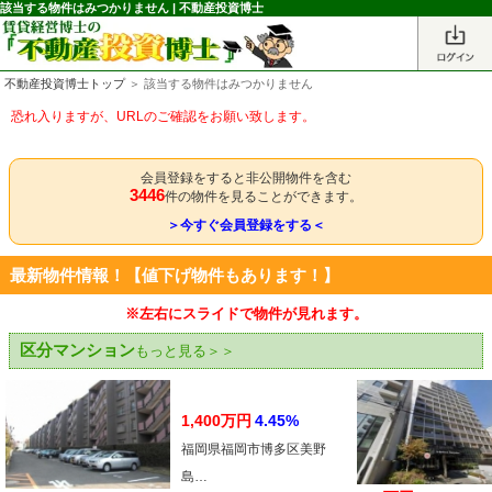
該当する物件はみつかりません | 不動産投資博士
不動産投資博士トップ
＞ 該当する物件はみつかりません
恐れ入りますが、URLのご確認をお願い致します。
会員登録をすると非公開物件を含む
3446
件の物件を見ることができます。
＞今すぐ会員登録をする＜
最新物件情報！【値下げ物件もあります！】
※左右にスライドで物件が見れます。
区分マンション
もっと見る＞＞
1,400万円
4.45%
福岡県福岡市博多区美野
島…