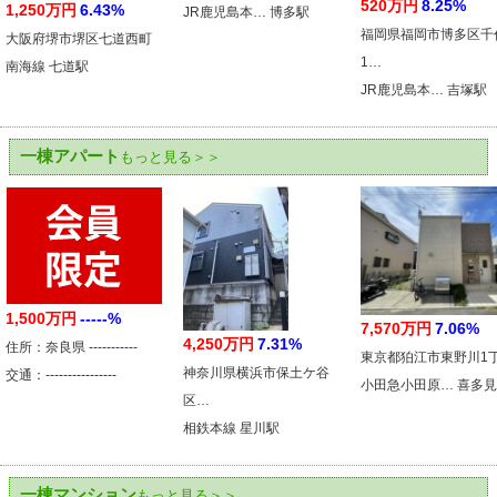
520万円
8.25%
1,250万円
6.43%
JR鹿児島本… 博多駅
福岡県福岡市博多区千
大阪府堺市堺区七道西町
1…
南海線 七道駅
JR鹿児島本… 吉塚駅
一棟アパート
もっと見る＞＞
1,500万円
-----%
7,570万円
7.06%
4,250万円
7.31%
住所：奈良県 -----------
東京都狛江市東野川1
神奈川県横浜市保土ケ谷
交通：----------------
小田急小田原… 喜多
区…
相鉄本線 星川駅
一棟マンション
もっと見る＞＞