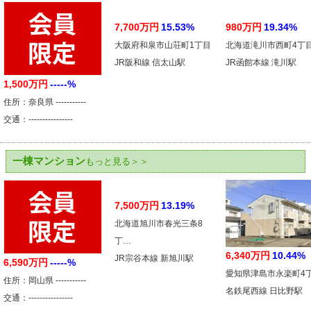
7,700万円
15.53%
980万円
19.34%
大阪府和泉市山荘町1丁目
北海道滝川市西町4丁
JR阪和線 信太山駅
JR函館本線 滝川駅
1,500万円
-----%
住所：奈良県 -----------
交通：----------------
一棟マンション
もっと見る＞＞
7,500万円
13.19%
北海道旭川市春光三条8
丁…
6,340万円
10.44%
JR宗谷本線 新旭川駅
6,590万円
-----%
愛知県津島市永楽町4
住所：岡山県 -----------
名鉄尾西線 日比野駅
交通：----------------