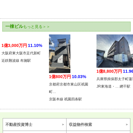
一棟ビル
もっと見る＞＞
1億3,000万円
11.10%
大阪府東大阪市足代新町
近鉄難波線 布施駅
1億8,800万円
11.9
1億800万円
10.03%
兵庫県揖保郡太子町蓮
京都府京都市東山区祇園
JR東海道・… 網干駅
町…
京阪本線 祇園四条駅
不動産投資博士
収益物件検索