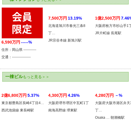
7,500万円
13.19%
1億2,500万円
7.46
北海道旭川市春光三条8
大阪府枚方市杉山手1
丁…
JR片町線 長尾駅
JR宗谷本線 新旭川駅
6,590万円
-----%
住所：岡山県 -----------
交通：----------------
一棟ビル
もっと見る＞＞
2億6,800万円
5.37%
4,300万円
4.26%
4,280万円
－%
東京都豊島区長崎4丁目4…
大阪府堺市堺区中瓦町1丁
大阪府大阪市港区弁天
西武池袋線 東長崎駅
南海高野線 堺東駅
丁…
Osaka … 朝潮橋駅