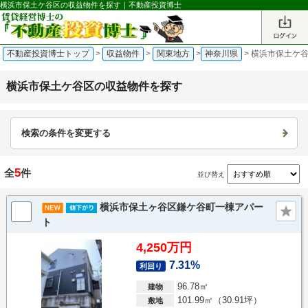
横浜市保土ケ谷区の収益物件を探す｜不動産投資博士
不動産投資博士トップ
>
収益物件
>
関東地方
>
神奈川県
>
横浜市保土ケ谷
横浜市保土ケ谷区の収益物件を探す
検索の条件を変更する
5
全
件
並び替え
横浜市保土ヶ谷区鎌ケ谷町一棟アパー
ト
4,250万円
7.31%
利回り
96.78㎡
建物
101.99㎡（30.91坪）
敷地