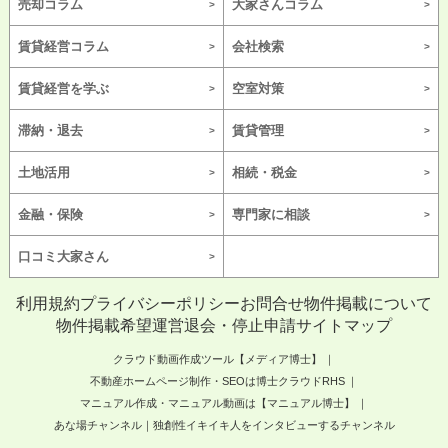
売却コラム
大家さんコラム
賃貸経営コラム
会社検索
賃貸経営を学ぶ
空室対策
滞納・退去
賃貸管理
土地活用
相続・税金
金融・保険
専門家に相談
口コミ大家さん
利用規約
プライバシーポリシー
お問合せ
物件掲載について
物件掲載希望
運営
退会・停止申請
サイトマップ
クラウド動画作成ツール【メディア博士】
不動産ホームページ制作・SEOは博士クラウドRHS
マニュアル作成・マニュアル動画は【マニュアル博士】
あな場チャンネル｜独創性イキイキ人をインタビューするチャンネル