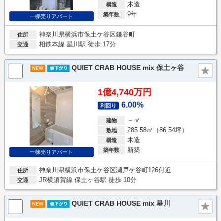
木造
構造
9年
築年数
一棟売りアパート
神奈川県横浜市保土ケ谷区鎌谷町
住所
相鉄本線 星川駅 徒歩 17分
交通
QUIET CRAB HOUSE mix 保土ヶ谷
1億4,740万円
6.00%
利回り
－㎡
建物
285.58㎡（86.54坪）
敷地
木造
構造
新築
築年数
一棟売りアパート
神奈川県横浜市保土ケ谷区瀬戸ケ谷町126付近
住所
JR横須賀線 保土ヶ谷駅 徒歩 10分
交通
QUIET CRAB HOUSE mix 星川