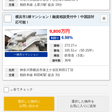
相鉄本線 上星川駅 徒歩 19分
交通
横浜市1棟マンション！融資相談受付中！中国語対
応可能！
9,800万円
6.98%
利回り
273.27㎡
建物
165.51㎡（50.15坪）
敷地
一棟売りマンション
鉄骨造（S造）
構造
36年
築年数
神奈川県横浜市保土ケ谷区和田1丁目
住所
相鉄本線 和田町駅 徒歩 3分
交通
←全てチェック
選択した物件に
選択した物件を
お問い合わせ
お気に入りに追加