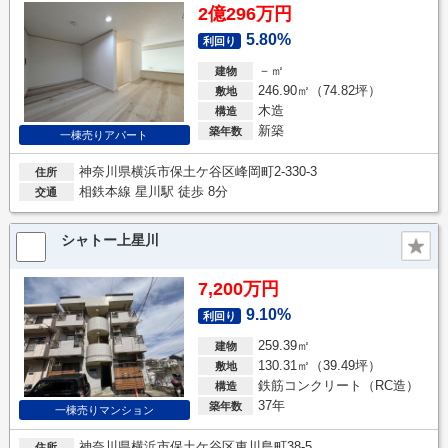
2億296万円
5.80%
利回り
－㎡
建物
246.90㎡（74.82坪）
敷地
木造
構造
新築
築年数
一棟売りアパート
神奈川県横浜市保土ケ谷区峰岡町2-330-3
住所
相鉄本線 星川駅 徒歩 8分
交通
シャトー上星川
7,200万円
9.10%
利回り
259.39㎡
建物
130.31㎡（39.49坪）
敷地
鉄筋コンクリート（RC造）
構造
37年
築年数
一棟売りマンション
神奈川県横浜市保土ケ谷区東川島町38-5
住所