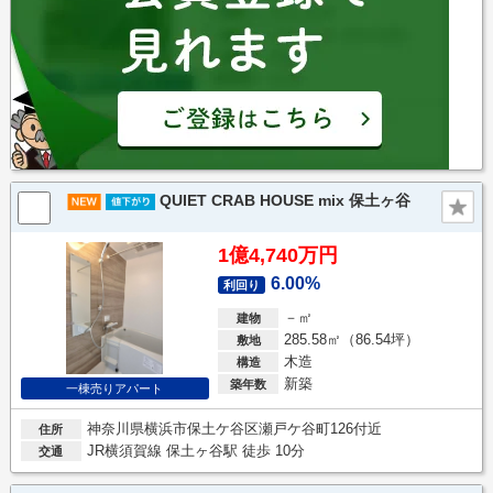
QUIET CRAB HOUSE mix 保土ヶ谷
1億4,740万円
6.00%
利回り
－㎡
建物
285.58㎡（86.54坪）
敷地
木造
構造
新築
築年数
一棟売りアパート
神奈川県横浜市保土ケ谷区瀬戸ケ谷町126付近
住所
JR横須賀線 保土ヶ谷駅 徒歩 10分
交通