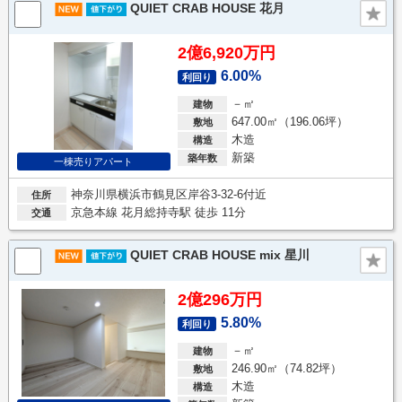
QUIET CRAB HOUSE 花月
2億6,920万円
6.00%
利回り
－㎡
建物
647.00㎡（196.06坪）
敷地
木造
構造
新築
築年数
一棟売りアパート
神奈川県横浜市鶴見区岸谷3-32-6付近
住所
京急本線 花月総持寺駅 徒歩 11分
交通
QUIET CRAB HOUSE mix 星川
2億296万円
5.80%
利回り
－㎡
建物
246.90㎡（74.82坪）
敷地
木造
構造