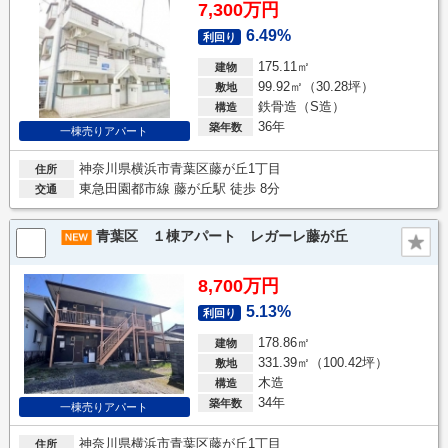
7,300万円
6.49%
利回り
175.11㎡
建物
99.92㎡（30.28坪）
敷地
鉄骨造（S造）
構造
36年
築年数
一棟売りアパート
神奈川県横浜市青葉区藤が丘1丁目
住所
東急田園都市線 藤が丘駅 徒歩 8分
交通
青葉区 １棟アパート レガーレ藤が丘
8,700万円
5.13%
利回り
178.86㎡
建物
331.39㎡（100.42坪）
敷地
木造
構造
34年
築年数
一棟売りアパート
神奈川県横浜市青葉区藤が丘1丁目
住所