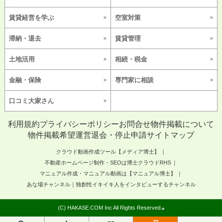
賃貸経営を学ぶ
空室対策
滞納・退去
賃貸管理
土地活用
相続・税金
金融・保険
専門家に相談
口コミ大家さん
利用規約
プライバシーポリシー
お問合せ
物件掲載について
物件掲載希望
運営
退会・停止申請
サイトマップ
クラウド動画作成ツール【メディア博士】
不動産ホームページ制作・SEOは博士クラウドRHS
マニュアル作成・マニュアル動画は【マニュアル博士】
あな場チャンネル｜独創性イキイキ人をインタビューするチャンネル
(C) HAKASE.COM Inc All Rights Reserved.