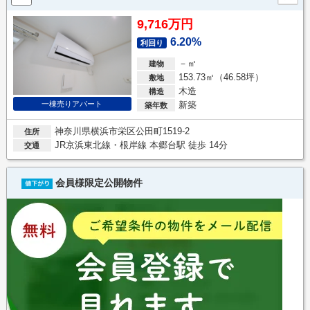
9,716万円
6.20%
利回り
－㎡
建物
153.73㎡（46.58坪）
敷地
木造
構造
新築
一棟売りアパート
築年数
神奈川県横浜市栄区公田町1519-2
住所
JR京浜東北線・根岸線 本郷台駅 徒歩 14分
交通
会員様限定公開物件