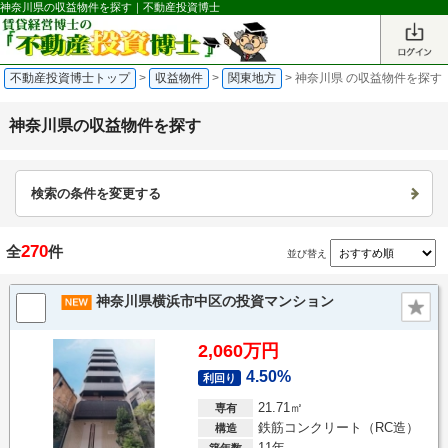
神奈川県の収益物件を探す｜不動産投資博士
不動産投資博士トップ
>
収益物件
>
関東地方
>
神奈川県 の収益物件を探す
神奈川県の収益物件を探す
検索の条件を変更する
270
全
件
並び替え
神奈川県横浜市中区の投資マンション
2,060万円
4.50%
利回り
21.71㎡
専有
鉄筋コンクリート（RC造）
構造
11年
築年数