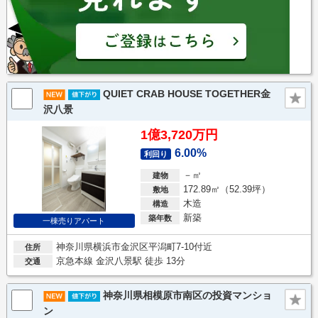
QUIET CRAB HOUSE TOGETHER金
沢八景
1億3,720万円
6.00%
利回り
－㎡
建物
172.89㎡（52.39坪）
敷地
木造
構造
新築
築年数
一棟売りアパート
神奈川県横浜市金沢区平潟町7-10付近
住所
京急本線 金沢八景駅 徒歩 13分
交通
神奈川県相模原市南区の投資マンショ
ン