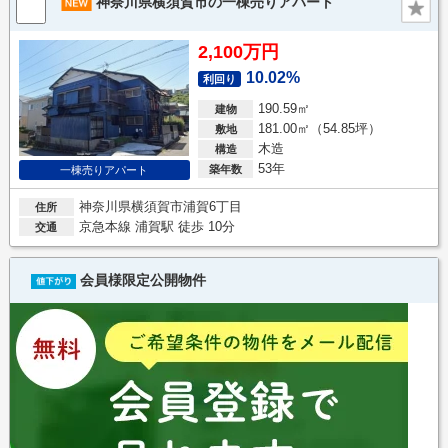
神奈川県横須賀市の一棟売りアパート
2,100万円
10.02%
利回り
190.59㎡
建物
181.00㎡（54.85坪）
敷地
木造
構造
53年
築年数
一棟売りアパート
神奈川県横須賀市浦賀6丁目
住所
京急本線 浦賀駅 徒歩 10分
交通
会員様限定公開物件