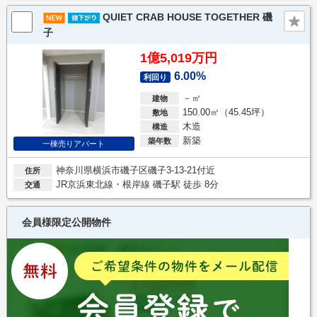
QUIET CRAB HOUSE TOGETHER 磯
子
1億5,019万円
6.00%
利回り
－㎡
建物
150.00㎡（45.45坪）
敷地
木造
構造
新築
築年数
一棟売りアパート
神奈川県横浜市磯子区磯子3-13-21付近
住所
JR京浜東北線・根岸線 磯子駅 徒歩 8分
交通
会員様限定公開物件