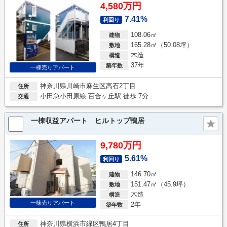
4,580万円
7.41%
利回り
108.06㎡
建物
165.28㎡（50.08坪）
敷地
木造
構造
37年
築年数
一棟売りアパート
神奈川県川崎市麻生区高石2丁目
住所
小田急小田原線 百合ヶ丘駅 徒歩 7分
交通
一棟収益アパート ヒルトップ鴨居
9,780万円
5.61%
利回り
146.70㎡
建物
151.47㎡（45.9坪）
敷地
木造
構造
一棟売りアパート
2年
築年数
神奈川県横浜市緑区鴨居4丁目
住所