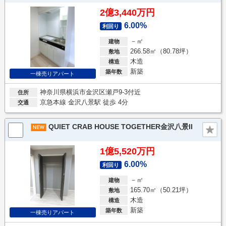
2億3,440万円
6.00%
利回り
－㎡
建物
266.58㎡（80.78坪）
敷地
木造
構造
新築
築年数
一棟売りアパート
神奈川県横浜市金沢区瀬戸9-3付近
住所
京急本線 金沢八景駅 徒歩 4分
交通
QUIET CRAB HOUSE TOGETHER金沢八景II
1億5,520万円
6.00%
利回り
－㎡
建物
165.70㎡（50.21坪）
敷地
木造
構造
新築
築年数
一棟売りアパート