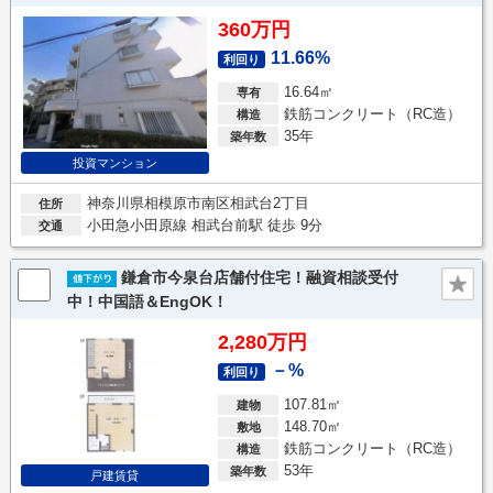
360万円
11.66%
利回り
16.64㎡
専有
鉄筋コンクリート（RC造）
構造
35年
築年数
投資マンション
神奈川県相模原市南区相武台2丁目
住所
小田急小田原線 相武台前駅 徒歩 9分
交通
鎌倉市今泉台店舗付住宅！融資相談受付
中！中国語＆EngOK！
2,280万円
－%
利回り
107.81㎡
建物
148.70㎡
敷地
鉄筋コンクリート（RC造）
構造
53年
築年数
戸建賃貸