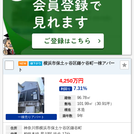
横浜市保土ヶ谷区鎌ケ谷町一棟アパー
ト
4,250万円
7.31%
利回り
96.78㎡
建物
101.99㎡（30.91坪）
敷地
木造
構造
9年
築年数
一棟売りアパート
神奈川県横浜市保土ケ谷区鎌谷町
住所
相鉄本線 星川駅 徒歩 17分
交通