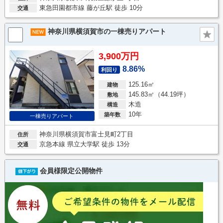
東急田園都市線 藤が丘駅 徒歩 10分
交通
神奈川県横須賀市の一棟売りアパート
3,900万円
8.86%
利回り
125.16㎡
建物
145.83㎡（44.19坪）
敷地
木造
構造
10年
築年数
一棟売りアパート
神奈川県横須賀市富士見町2丁目
住所
京急本線 県立大学駅 徒歩 13分
交通
会員様限定公開物件