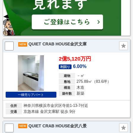
QUIET CRAB HOUSE金沢文庫
2億5,120万円
6.00%
利回り
－㎡
建物
275.89㎡（83.6坪）
敷地
木造
構造
新築
築年数
一棟売りアパート
神奈川県横浜市金沢区寺前1-13-7付近
住所
京急本線 金沢文庫駅 徒歩 9分
交通
QUIET CRAB HOUSE金沢八景