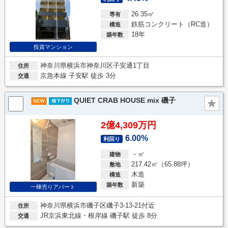
26.35㎡
専有
鉄筋コンクリート（RC造）
構造
18年
築年数
投資マンション
神奈川県横浜市神奈川区子安通1丁目
住所
京急本線 子安駅 徒歩 3分
交通
QUIET CRAB HOUSE mix 磯子
2億4,309万円
6.00%
利回り
－㎡
建物
217.42㎡（65.88坪）
敷地
木造
構造
新築
築年数
一棟売りアパート
神奈川県横浜市磯子区磯子3-13-21付近
住所
JR京浜東北線・根岸線 磯子駅 徒歩 8分
交通