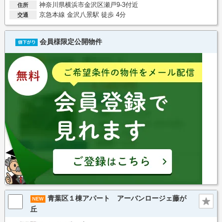
神奈川県横浜市金沢区瀬戸9-3付近
住所
京急本線 金沢八景駅 徒歩 4分
交通
会員様限定公開物件
青葉区１棟アパート アーバンロージェ藤が
丘