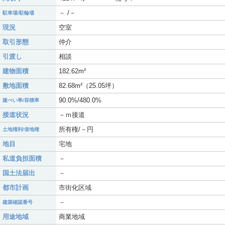
－ /－
駐車場/駐輪場
現況
空室
取引形態
仲介
引渡し
相談
建物面積
182.62m²
敷地面積
82.68m²（25.05坪）
90.0%/480.0%
建ぺい率/容積率
接道状況
－ｍ接道
所有権/－円
土地権利/借地権
地目
宅地
私道負担面積
－
国土法届出
－
都市計画
市街化区域
－
建築確認番号
用途地域
商業地域