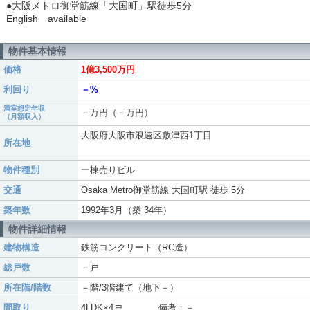
●大阪メトロ御堂筋線「大国町」駅徒歩5分
English available
物件基本情報
価格
1億3,500万円
利回り
－%
満室想定年収
－万円（－万円）
（月額収入）
大阪府大阪市浪速区敷津西1丁目
所在地
物件種別
一棟売りビル
交通
Osaka Metro御堂筋線 大国町駅 徒歩 5分
築年数
1992年3月（築 34年）
物件詳細情報
建物構造
鉄筋コンクリート（RC造）
総戸数
－戸
所在階/階数
－階/3階建て（地下－）
間取り
4LDK×4戸 備考：－