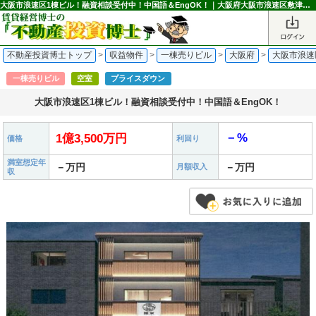
大阪市浪速区1棟ビル！融資相談受付中！中国語＆EngOK！｜大阪府大阪市浪速区敷津西1丁目の一棟売りビル 1億3,500万円 大国町駅｜不動産投資博士
不動産投資博士トップ
>
収益物件
>
一棟売りビル
>
大阪府
>
大阪市浪速
一棟売りビル
空室
プライスダウン
大阪市浪速区1棟ビル！融資相談受付中！中国語＆EngOK！
－%
1億3,500万円
価格
利回り
満室想定年
－万円
－万円
月額収入
収